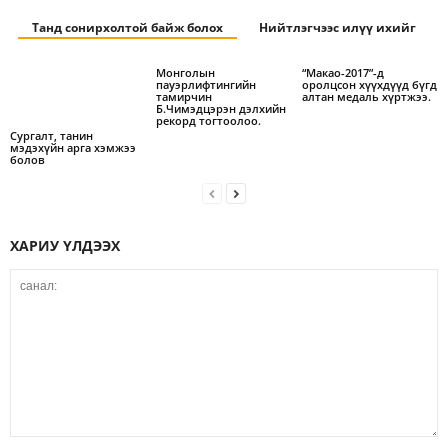
Танд сонирхолтой байж болох
Нийтлэгчээс илүү ихийг
Монголын
“Макао-2017”-д
пауэрлифтингийн
оролцсон хүүхдүүд бүгд
тамирчин
алтан медаль хүртжээ.
Б.Чимэдцэрэн дэлхийн
рекорд тогтоолоо.
Сургалт, танин
мэдэхүйн арга хэмжээ
болов
ХАРИУ ҮЛДЭЭХ