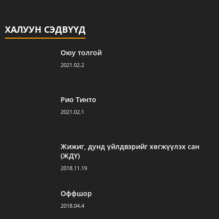
ХАЛУУН СЭДВҮҮД
Оюу толгой
2021.02.2
Рио Тинто
2021.02.1
Жижиг, дунд үйлдвэрийг хөгжүүлэх сан
(ЖДҮ)
2018.11.19
Оффшор
2018.04.4