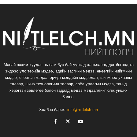
Манай цахим хуудас нь нам бус байгуулгад харъяалагддаг бөгөөд та
эндээс улс төрийн мэдээ, эдийн засгийн мэдээ, өнөөгийн нийгмийн
мэдээ, спортын мэдээ, эрүүл мэндийн мэдээлэл, шинжлэх ухааны
талаар, шинэ технологиин талаар, соёл урлагын мэдээ, таньд
хэрэгтэй зөвлөгөө болон гадаад мэдээ мэдээллийг олж унших
болно.
Холбоо барих:
info@niitlelch.mn