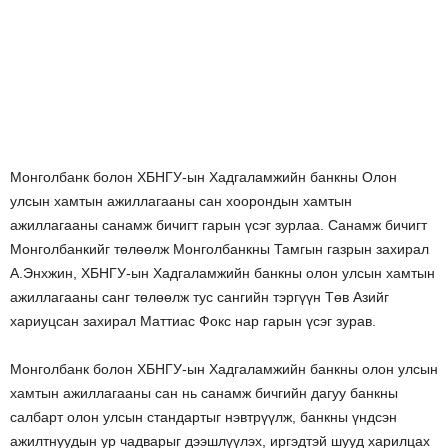
Монголбанк болон ХБНГУ-ын Хадгаламжийн банкны Олон
улсын хамтын ажиллагааны сан хоорондын хамтын
ажиллагааны санамж бичигт гарын үсэг зурлаа. Санамж бичигт
Монголбанкийг төлөөлж Монголбанкны Тамгын газрын захирал
А.Энхжин, ХБНГУ-ын Хадгаламжийн банкны олон улсын хамтын
ажиллагааны санг төлөөлж тус сангийн тэргүүн Төв Азийг
хариуцсан захирал Маттиас Фокс нар гарын үсэг зурав.
Монголбанк болон ХБНГУ-ын Хадгаламжийн банкны олон улсын
хамтын ажиллагааны сан нь санамж бичгийн дагуу банкны
салбарт олон улсын стандартыг нэвтрүүлж, банкны үндсэн
ажилтнуудын ур чадварыг дээшлүүлэх, иргэдтэй шууд харилцах