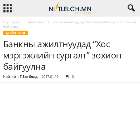
Нүүр хуудас
Эдийн засаг
Банкны ажилтнуудад “Хос мэргэжлийн сургалт” зохион
байгуулна
ЭДИЙН ЗАСАГ
Банкны ажилтнуудад “Хос
мэргэжлийн сургалт” зохион
байгуулна
Нийтлэгч
Г.Батболд
-
2017.01.19
0