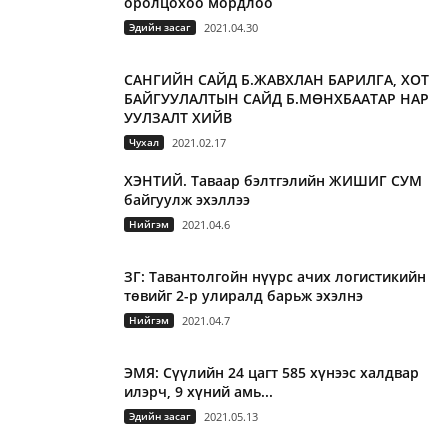
оролцохоо мордлоо
Эдийн засаг
2021.04.30
САНГИЙН САЙД Б.ЖАВХЛАН БАРИЛГА, ХОТ
БАЙГУУЛАЛТЫН САЙД Б.МӨНХБААТАР НАР
УУЛЗАЛТ ХИЙВ
Чухал
2021.02.17
ХЭНТИЙ. Таваар бэлтгэлийн ЖИШИГ СУМ
байгуулж эхэллээ
Нийгэм
2021.04.6
ЗГ: Тавантолгойн нүүрс ачих логистикийн
төвийг 2-р улиралд барьж эхэлнэ
Нийгэм
2021.04.7
ЭМЯ: Сүүлийн 24 цагт 585 хүнээс халдвар
илэрч, 9 хүний амь...
Эдийн засаг
2021.05.13