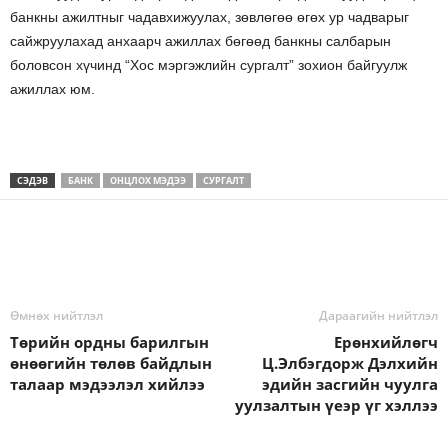
банкны ажилтныг чадавхижуулах, зөвлөгөө өгөх ур чадварыг
сайжруулахад анхаарч ажиллах бөгөөд банкны салбарын
боловсон хүчинд “Хос мэргэжлийн сургалт” зохион байгуулж
ажиллах юм.
СЭДЭВ
БАНК
ОНЦЛОХ МЭДЭЭ
СУРГАЛТ
Өмнөх нийтлэл
Дараагийн нийтлэл
Төрийн ордны барилгын
Ерөнхийлөгч
өнөөгийн төлөв байдлын
Ц.Элбэгдорж Дэлхийн
талаар мэдээлэл хийлээ
эдийн засгийн чуулга
уулзалтын үеэр үг хэллээ