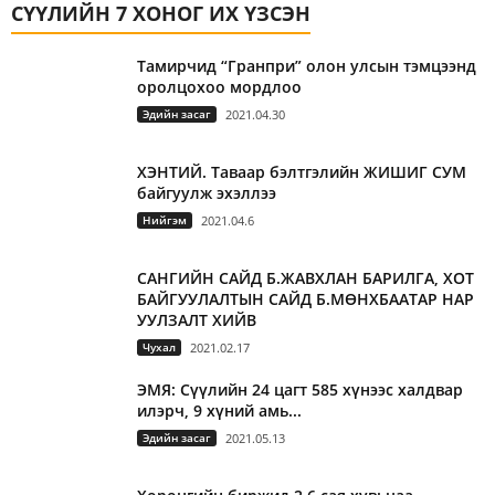
СҮҮЛИЙН 7 ХОНОГ ИХ ҮЗСЭН
Тамирчид “Гранпри” олон улсын тэмцээнд
оролцохоо мордлоо
Эдийн засаг
2021.04.30
ХЭНТИЙ. Таваар бэлтгэлийн ЖИШИГ СУМ
байгуулж эхэллээ
Нийгэм
2021.04.6
САНГИЙН САЙД Б.ЖАВХЛАН БАРИЛГА, ХОТ
БАЙГУУЛАЛТЫН САЙД Б.МӨНХБААТАР НАР
УУЛЗАЛТ ХИЙВ
Чухал
2021.02.17
ЭМЯ: Сүүлийн 24 цагт 585 хүнээс халдвар
илэрч, 9 хүний амь...
Эдийн засаг
2021.05.13