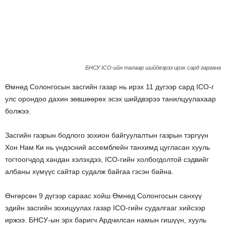
БНСУ ICO-ийн талаар шийдвэрээ ирэх сард гаргана
Өмнөд Солонгосын засгийн газар нь ирэх 11 дүгээр сард ICO-г
улс орондоо дахин зөвшөөрөх эсэх шийдвэрээ танилцуулахаар
болжээ.
Засгийн газрын бодлого зохион байгуулалтын газрын тэргүүн
Хон Нам Ки нь үндэсний ассемблейн танхимд цугласан хууль
тогтоогчдод хандан хэлэхдээ, ICO-гийн холбогдолтой сэдвийг
албаны хүмүүс сайтар судалж байгаа гэсэн байна.
Өнгөрсөн 9 дүгээр сараас хойш Өмнөд Солонгосын санхүү
эдийн засгийн зохицуулах газар ICO-гийн судалгааг хийсээр
иржээ. БНСУ-ын эрх баригч Ардчилсан намын гишүүн, хууль