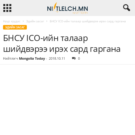
Нүүр хуудас
Эдийн засаг
БНСУ ICO-ийн талаар шийдвэрээ ирэх сард гаргана
ЭДИЙН ЗАСАГ
БНСУ ICO-ийн талаар
шийдвэрээ ирэх сард гаргана
Нийтлэгч
Mongolia Today
-
2018.10.11
0