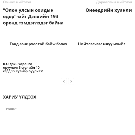
Өмнөх нийтлэл
Дараагийн нийтлэл
“Олон улсын охидын
Өнөөдрийн хуанли
өдөр”-ийг Дэлхийн 193
оронд тэмдэглэдэг байна
Танд сонирхолтой байж болох
Нийтлэгчээс илүү ихийг
ICO дахь хөрөнгө
оруулалт8 сүүлийн 10
сард 95 хувиар буурчээ!
ХАРИУ ҮЛДЭЭХ