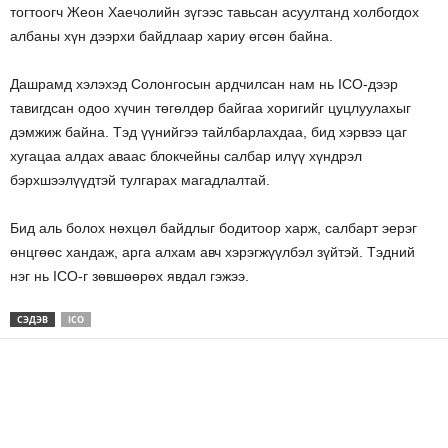
тогтоогч Жеон Хаечолийн зүгээс тавьсан асуултанд холбогдох
албаны хүн дээрхи байдлаар хариу өгсөн байна.
Дашрамд хэлэхэд Солонгосын ардчилсан нам нь ICO-дээр
тавигдсан одоо хүчин төгөлдөр байгаа хоригийг цуцлуулахыг
дэмжиж байна. Тэд үүнийгээ тайлбарлахдаа, бид хэрвээ цаг
хугацаа алдах аваас блокчейны салбар илүү хүндрэл
бэрхшээлүүдтэй тулгарах магадлалтай.
Бид аль болох нөхцөл байдлыг бодитоор харж, салбарт эерэг
өнцгөөс хандаж, арга алхам авч хэрэгжүүлбэл зүйтэй. Тэдний
нэг нь ICO-г зөвшөөрөх явдал гэжээ.
СЭДЭВ
ICO