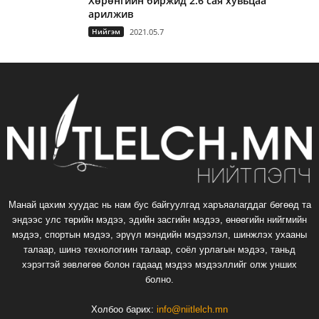
Хөрөнгийн биржид 2.6 сая хувьцаа
арилжив
Нийгэм
2021.05.7
Манай цахим хуудас нь нам бус байгуулгад харъяалагддаг бөгөөд та
эндээс улс төрийн мэдээ, эдийн засгийн мэдээ, өнөөгийн нийгмийн
мэдээ, спортын мэдээ, эрүүл мэндийн мэдээлэл, шинжлэх ухааны
талаар, шинэ технологиин талаар, соёл урлагын мэдээ, таньд
хэрэгтэй зөвлөгөө болон гадаад мэдээ мэдээллийг олж унших
болно.
Холбоо барих:
info@niitlelch.mn