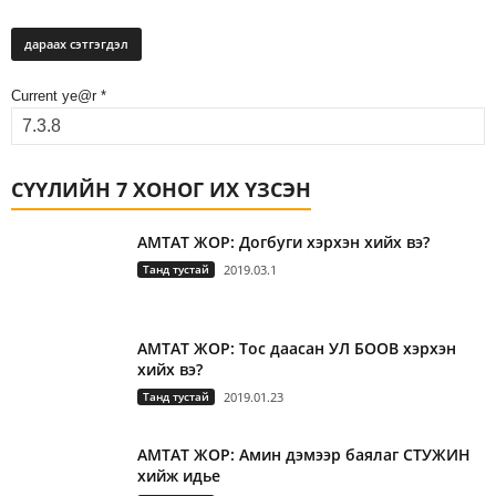
Current ye@r
*
СҮҮЛИЙН 7 ХОНОГ ИХ ҮЗСЭН
АМТАТ ЖОР: Догбуги хэрхэн хийх вэ?
Танд тустай
2019.03.1
АМТАТ ЖОР: Тос даасан УЛ БООВ хэрхэн
хийх вэ?
Танд тустай
2019.01.23
АМТАТ ЖОР: Амин дэмээр баялаг СТУЖИН
хийж идье