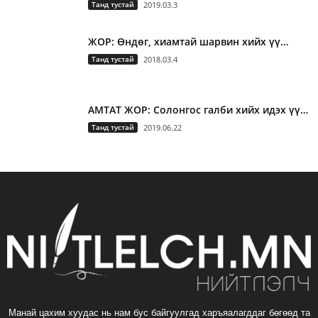
Танд тустай
2019.03.3
ЖОР: Өндөг, хиамтай шарвин хийх үү…
Танд тустай
2018.03.4
АМТАТ ЖОР: Солонгос галби хийх идэх үү…
Танд тустай
2019.06.22
Манай цахим хуудас нь нам бус байгуулгад харъяалагддаг бөгөөд та