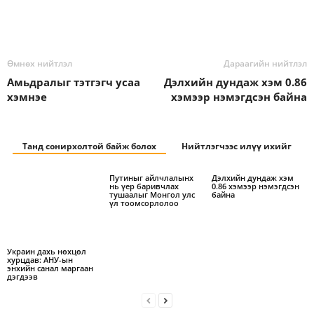
Өмнөх нийтлэл
Дараагийн нийтлэл
Амьдралыг тэтгэгч усаа
Дэлхийн дундаж хэм 0.86
хэмнэе
хэмээр нэмэгдсэн байна
Танд сонирхолтой байж болох
Нийтлэгчээс илүү ихийг
Путиныг айлчлалынх
Дэлхийн дундаж хэм
нь үер баривчлах
0.86 хэмээр нэмэгдсэн
тушаалыг Монгол улс
байна
үл тоомсорлолоо
Украин дахь нөхцөл
хурцдав: АНУ-ын
энхийн санал маргаан
дэгдээв