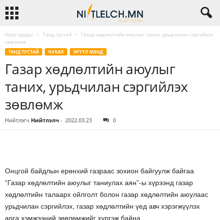
Нүүр хуудас
Танд тустай
Газар хөдлөлтийн аюулыг таних, урьдчилан сэргийлэх
зөвлөмж
ТАНД ТУСТАЙ
ЧУХАЛ
ЭРҮҮЛ МЭНД
Газар хөдлөлтийн аюулыг
таних, урьдчилан сэргийлэх
зөвлөмж
Нийтлэгч
Нийтлэлч
-
2022.03.23
0
Онцгой байдлын ерөнхий газраас зохион байгуулж байгаа
“Газар хөдлөлтийн аюулыг таниулах аян”-ы хүрээнд газар
хөдлөлтийн талаарх ойлголт болон газар хөдлөлтийн аюулаас
урьдчилан сэргийлэх, газар хөдлөлтийн үед авч хэрэгжүүлэх
арга хэмжээний зөвлөмжийг хүргэж байна.