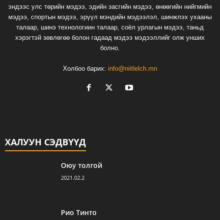
эндээс улс төрийн мэдээ, эдийн засгийн мэдээ, өнөөгийн нийгмийн
мэдээ, спортын мэдээ, эрүүл мэндийн мэдээлэл, шинжлэх ухааны
талаар, шинэ технологиин талаар, соёл урлагын мэдээ, таньд
хэрэгтэй зөвлөгөө болон гадаад мэдээ мэдээллийг олж унших
болно.
Холбоо барих:
info@niitlelch.mn
ХАЛУУН СЭДВҮҮД
Оюу толгой
2021.02.2
Рио Тинто