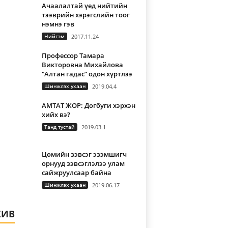
Ачаалалтай үед нийтийн
тээврийн хэрэгслийн тоог
нэмнэ гэв
Нийгэм
2017.11.24
Профессор Тамара
Викторовна Михайлова
“Алтан гадас” одон хүртлээ
Шинжлэх ухаан
2019.04.4
АМТАТ ЖОР: Догбуги хэрхэн
хийх вэ?
Танд тустай
2019.03.1
Цөмийн зэвсэг эзэмшигч
орнууд зэвсэглэлээ улам
сайжруулсаар байна
Шинжлэх ухаан
2019.06.17
А
ХИВ
р
х