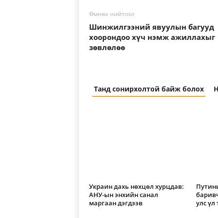
Өмнөх нийтлэл
Шинжилгээний явуулын багууд
хоорондоо хүч нэмж ажиллахыг
зөвлөлөө
Танд сонирхолтой байж болох
Н
Украин дахь нөхцөл хурцдав:
Путины
АНУ-ын энхийн санал
барив
маргаан дэгдээв
улс үл