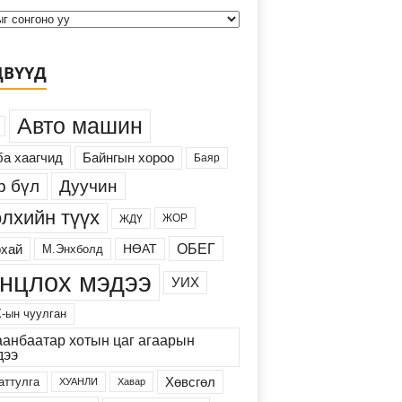
и
в
ДВҮҮД
Авто машин
а хаагчид
Байнгын хороо
Баяр
Дуучин
р бүл
лхийн түүх
ЖОР
ЖДҮ
ОБЕГ
хай
М.Энхболд
НӨАТ
нцлох мэдээ
УИХ
-ын чуулган
аанбаатар хотын цаг агаарын
дээ
Хөвсгөл
аттулга
ХУАНЛИ
Хавар