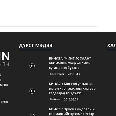
ДҮРСТ МЭДЭЭ
ХА
БИЧЛЭГ: “ЧИНГИС ХААН”
анимэйшн хоёр жилийн
хугацаанд бүтжээ
Соёл урлаг
2018.04.4
д
н
БИЧЛЭГ: Монгол улсын 38
гмийн
иргэн хар тамхины хэргээр
гадаадад ял эдэлж...
Нийгэм
2018.03.29
таньд
БИЧЛЭГ: Эрүүл амьдралын
хэв маягийг эрхэмлэгч гэр