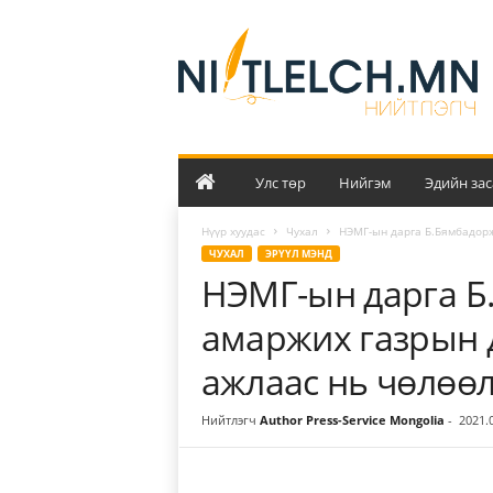
Н
и
й
т
л
э
л
ч
Улс төр
Нийгэм
Эдийн зас
Нүүр хуудас
Чухал
НЭМГ-ын дарга Б.Бямбадорж
ЧУХАЛ
ЭРҮҮЛ МЭНД
НЭМГ-ын дарга Б
амаржих газрын д
ажлаас нь чөлөө
Нийтлэгч
Author Press-Service Mongolia
-
2021.