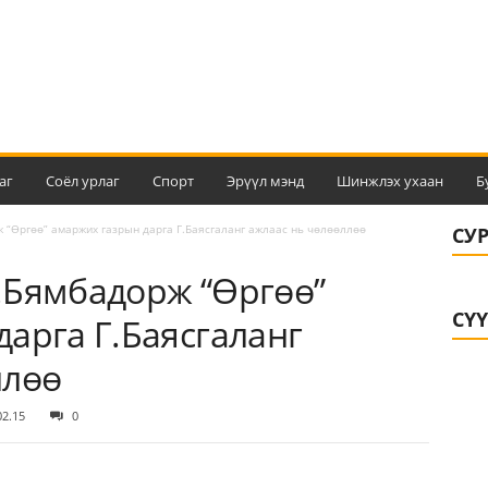
аг
Соёл урлаг
Спорт
Эрүүл мэнд
Шинжлэх ухаан
Б
 “Өргөө” амаржих газрын дарга Г.Баясгаланг ажлаас нь чөлөөллөө
СУ
.Бямбадорж “Өргөө”
СҮ
арга Г.Баясгаланг
ллөө
02.15
0