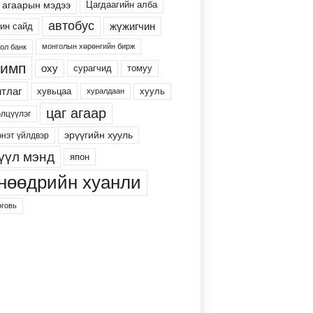
 агаарын мэдээ
Цагдаагийн алба
автобус
жүжигчин
ин сайд
монголын хөрөнгийн бирж
ол банк
имп
оху
сурагчид
томуу
тлаг
хууль
хувьцаа
хуралдаан
цаг агаар
элцүүлэг
эрүүгийн хууль
энэт үйлдвэр
үүл мэнд
япон
нөөдрийн хуанли
говь