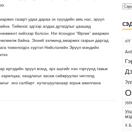
ээ.
ржих газарт удаа дараа эх хүүхдийн амь нас, эрүүл
СЭ
айна. Тиймээс эдгээр алдаа дутагдлыг цаашид
енежмент хийхээр болсон. Нэг ёсондоо “Өргөө” амаржих
ь чөлөөлж байна. Эхний ээлжинд амаржих газрын даргад
АТГ
ага томилогдох хүртэл Нийслэлийн Эрүүл мэндийн
Алб
лээ.
Гэ
 иргэдийн эрүүл мэнд, эрх ашгийг нэн тэргүүнд тавьж
Дэ
харилцаа, хандлагыг засаж сайжруулах чиглэлд
Зур
лагыг энэ салбарт нутагшуулахаар зорьж ажиллана
О
УИХ
Ул
мэ
Х.Б