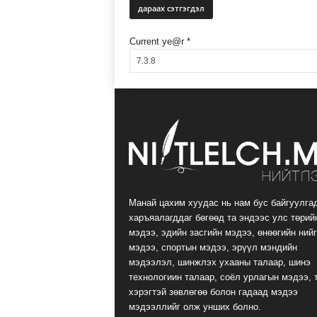
Current ye@r
*
Манай цахим хуудас нь нам бус байгуулга
харъяалагддаг бөгөөд та эндээс улс төрий
мэдээ, эдийн засгийн мэдээ, өнөөгийн ний
мэдээ, спортын мэдээ, эрүүл мэндийн
мэдээлэл, шинжлэх ухааны талаар, шинэ
технологиин талаар, соёл урлагын мэдээ, 
хэрэгтэй зөвлөгөө болон гадаад мэдээ
мэдээллийг олж унших болно.