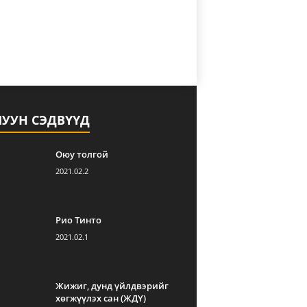
ЛУУН СЭДВҮҮД
Оюу толгой
2021.02.2
Рио Тинто
2021.02.1
Жижиг, дунд үйлдвэрийг
хөгжүүлэх сан (ЖДҮ)