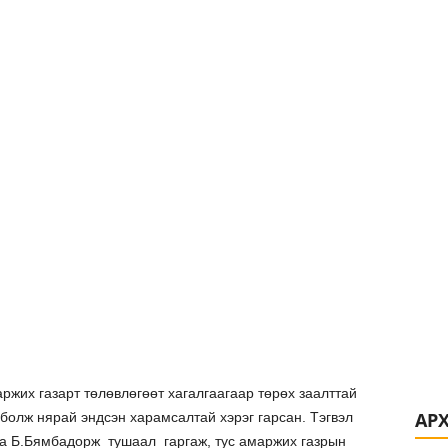
ржих газарт төлөвлөгөөт хагалгаагаар төрөх заалттай
АР
 болж нярай эндсэн харамсалтай хэрэг гарсан. Тэгвэл
а Б.Бямбадорж тушаал гаргаж, тус амаржих газрын