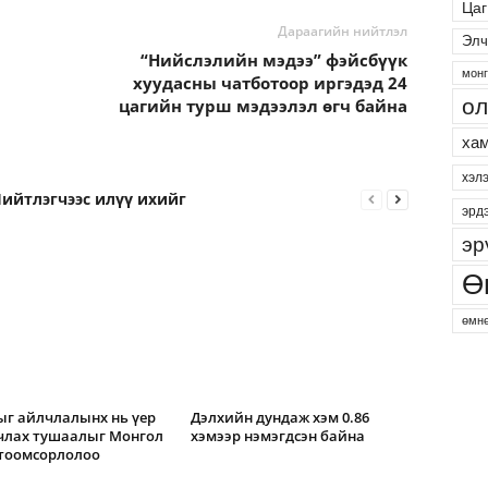
Цаг
Дараагийн нийтлэл
Элч
“Нийслэлийн мэдээ” фэйсбүүк
монг
хуудасны чатботоор иргэдэд 24
ол
цагийн турш мэдээлэл өгч байна
хам
хэл
ийтлэгчээс илүү ихийг
эрд
эр
Ө
өмнө
г айлчлалынх нь үер
Дэлхийн дундаж хэм 0.86
члах тушаалыг Монгол
хэмээр нэмэгдсэн байна
 тоомсорлолоо