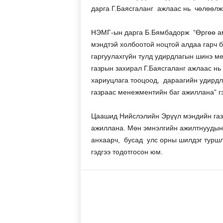
дарга Г.Баясгаланг ажлаас нь чөлөөлж
НЭМГ-ын дарга Б.Бямбадорж “Өргөө ама
мэндтэй холбоотой ноцтой алдаа гарч б
гаргуулахгүйн тулд удирдлагын шинэ м
газрын захирал Г.Баясгаланг ажлаас н
хариуцлага тооцоод, дараагийн удирдл
газраас менежментийн баг ажиллана” гэ
Цаашид Нийслэлийн Эрүүл мэндийн газар
ажиллана. Мөн эмнэлгийн ажилтнуудын 
анхаарч, бусад улс орны шилдэг турш
гэдгээ тодотгосон юм.