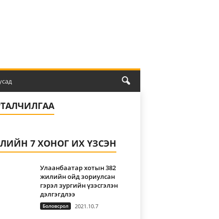
усад
РТАЛЧИЛГАА
ҮЛИЙН 7 ХОНОГ ИХ ҮЗСЭН
Улаанбаатар хотын 382
жилийн ойд зориулсан
гэрэл зургийн үзэсгэлэн
дэлгэгдлээ
Боловсрол
2021.10.7