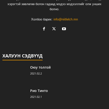
хэрэгтэй зөвлөгөө болон гадаад мэдээ мэдээллийг олж унших
болно.
Холбоо барих:
info@niitlelch.mn
ХАЛУУН СЭДВҮҮД
Оюу толгой
2021.02.2
Рио Тинто
2021.02.1