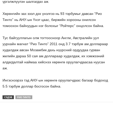
үргэлжлүүлэн шалгагдах аж.
Хөрөнгийн зах зээл дэх үнэлгээ нь 93 тэрбумыг давсан “Рио
Тинто” нь АНУ-ын Үнэт цаас, биржийн хорооны онилсон
томоохон байнуудын нэг болохыг “Ройтерс” онцолсон байна.
Тус байгууллагын олж тогтоосноор Англи, Австралийн уул
уурхайн магнат “Рио Тинто” 2011 онд 3.7 тэрбум ам.доллараар
худалдаж авсан Мозамбик дахь нүүрсний ордуудаа гурван
жилийн дараа 50 сая ам.доллараар худалдаж, их хэмжээний
алдагдалтай наймаа хийснээ хөрөнгө оруулагчдаасаа нуусан
аж.
Ингэснээрээ тэд АНУ-ын хөрөнгө оруулагчдаас багаар бодоход
5.5 тэрбум доллар босгосон байна.
СЭДЭВ
РИО ТИНТО