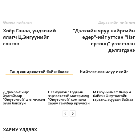
Өмнөх нийтлэл
Дараагийн нийтлэл
Хоёр Ганаа, үндэсний
“Дэлхийн яруу найргийн
ялагч Ц.Энгүүнийг
өдөр”-ийг угтсан “Нэг
сонгов
ертөнц” үзэсгэлэн
дэлгэгдэнэ
Танд сонирхолтой байж болох
Нийтлэгчээс илүү ихийг
Д.Дамба-Очир:
Г.Тэмүүлэн : Нууцын
М.Оюунчимэг: Ямар ч
Хулгайгаар
зэрэглэлтэй материалд
байсан Оюутолгойн
“Оюутолгой”-д өгчихсөн
“Оюутолгой” компани
гэрээнд асуудал байгаа
зүйл байхгүй
хариу тайлбар ирүүлсэн
ХАРИУ ҮЛДЭЭХ