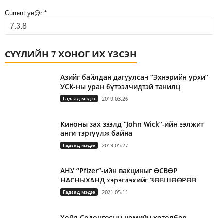
Current ye@r
*
СҮҮЛИЙН 7 ХОНОГ ИХ ҮЗСЭН
Азийг байлдан дагуулсан “Эхнэрийн урхи”
УСК-ны уран бүтээлчидтэй танилц
Гадаад мэдээ
2019.03.26
Киноны зах зээлд “John Wick”-ийн ээлжит
анги тэргүүлж байна
Гадаад мэдээ
2019.05.27
АНУ “Pfizer”-ийн вакциныг ӨСВӨР
НАСНЫХАНД хэрэглэхийг ЗӨВШӨӨРӨВ
Гадаад мэдээ
2021.05.11
Хойд Солонгосын цөмийн хөтөлбөр