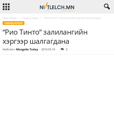
Нүүр хуудас
Гадаад мэдээ
“Рио Тинто“ залилангийн хэргээр шалгагдана
ГАДААД МЭДЭЭ
“Рио Тинто“ залилангийн
хэргээр шалгагдана
Нийтлэгч
Mongolia Today
-
2019.03.19
0