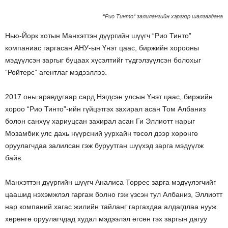
“Рио Тинто“ залилангийн хэргээр шалгагдана
Нью-Йорк хотын Манхэттэн дүүргийн шүүгч “Рио Тинто”
компаниас гаргасан АНУ-ын Үнэт цаас, биржийн хорооны
мэдүүлсэн заргыг буцаах хүсэлтийг түдгэлзүүлсэн болохыг
“Ройтерс” агентлаг мэдээллээ.
2017 оны аравдугаар сард Нэгдсэн улсын Үнэт цаас, биржийн
хороо “Рио Тинто”-ийн гүйцэтгэх захирал асан Том Албаниз
болон санхүү хариуцсан захирал асан Ги Эллиотт нарыг
Мозамбик улс дахь нүүрсний уурхайн төсөл дээр хөрөнгө
оруулагчдаа залилсан гэж буруутган шүүхэд зарга мэдүүлж
байв.
Манхэттэн дүүргийн шүүгч Аналиса Торрес зарга мэдүүлэгчийг
цаашид нэхэмжлэл гаргаж болно гэж үзсэн тул Албаниз, Эллиотт
нар компаний хагас жилийн тайланг гаргахдаа алдагдлаа нууж
хөрөнгө оруулагчдад худал мэдээлэл өгсөн гэх заргын дагуу