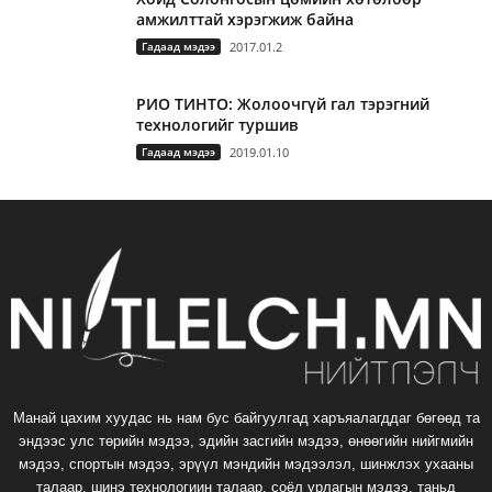
амжилттай хэрэгжиж байна
Гадаад мэдээ
2017.01.2
РИО ТИНТО: Жолоочгүй гал тэрэгний
технологийг туршив
Гадаад мэдээ
2019.01.10
Манай цахим хуудас нь нам бус байгуулгад харъяалагддаг бөгөөд та
эндээс улс төрийн мэдээ, эдийн засгийн мэдээ, өнөөгийн нийгмийн
мэдээ, спортын мэдээ, эрүүл мэндийн мэдээлэл, шинжлэх ухааны
талаар, шинэ технологиин талаар, соёл урлагын мэдээ, таньд