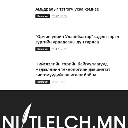
Амьдралыг тэтгэгч усаа хэмнэе
Нийгэм
2022.03.22
“Орчин үеийн Улаанбаатар” сэдэвт гэрэл
зургийн уралдааны дүн гарлаа
Нийгэм
2017.06.2
Нийслэлийн төрийн байгууллагууд
мэдээллийн технологийн дэвшилтэт
системүүдийг ашиглаж байна
Нийгэм
2021.03.1