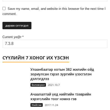
Save my name, email, and website in this browser for the next time I
comment.
Current ye@r
*
СҮҮЛИЙН 7 ХОНОГ ИХ ҮЗСЭН
Улаанбаатар хотын 382 жилийн ойд
зориулсан гэрэл зургийн үзэсгэлэн
дэлгэгдлээ
Боловсрол
2021.10.7
Ачаалалтай үед нийтийн тээврийн
хэрэгслийн тоог нэмнэ гэв
Нийгэм
2017.11.24