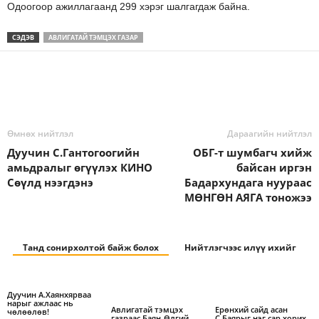
Одоогоор ажиллагаанд 299 хэрэг шалгагдаж байна.
СЭДЭВ
АВЛИГАТАЙ ТЭМЦЭХ ГАЗАР
Өмнөх нийтлэл
Дараагийн нийтлэл
Дуучин С.Гантогоогийн
ОБГ-т шумбагч хийж
амьдралыг өгүүлэх КИНО
байсан иргэн
Сөүлд нээгдэнэ
Бадархундага нуураас
МӨНГӨН АЯГА тоножээ
Танд сонирхолтой байж болох
Нийтлэгчээс илүү ихийг
Дуучин А.Хаянхярваа
нарыг ажлаас нь
Авлигатай тэмцэх
Ерөнхий сайд асан
чөлөөлөв!
газраас Баян-Өлгий
С.Баярыг нэг сар хорих