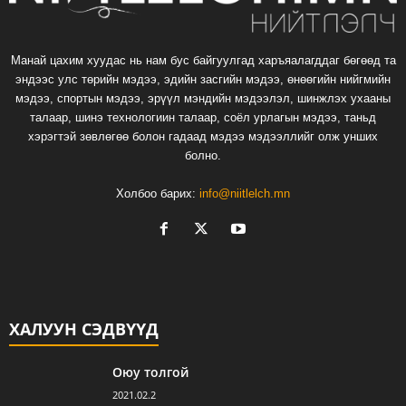
Манай цахим хуудас нь нам бус байгуулгад харъяалагддаг бөгөөд та
эндээс улс төрийн мэдээ, эдийн засгийн мэдээ, өнөөгийн нийгмийн
мэдээ, спортын мэдээ, эрүүл мэндийн мэдээлэл, шинжлэх ухааны
талаар, шинэ технологиин талаар, соёл урлагын мэдээ, таньд
хэрэгтэй зөвлөгөө болон гадаад мэдээ мэдээллийг олж унших
болно.
Холбоо барих:
info@niitlelch.mn
ХАЛУУН СЭДВҮҮД
Оюу толгой
2021.02.2