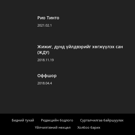
Рио Тинто
2021.02.1
Жижиг, дунд үйлдвэрийг хөгжүүлэх сан
(ЖДҮ)
2018.11.19
Оффшор
2018.04.4
Бидний тухай
Редакцийн бодлого
Сурталчилгаа байршуулах
Үйлчилгээний нөхцөл
Холбоо барих