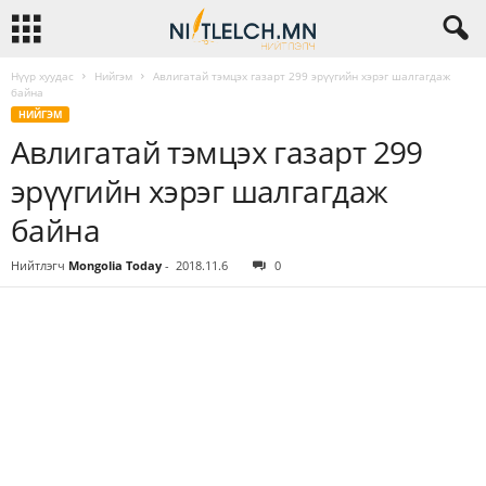
Нүүр хуудас
Нийгэм
Авлигатай тэмцэх газарт 299 эрүүгийн хэрэг шалгагдаж
байна
НИЙГЭМ
Авлигатай тэмцэх газарт 299
эрүүгийн хэрэг шалгагдаж
байна
Нийтлэгч
Mongolia Today
-
2018.11.6
0