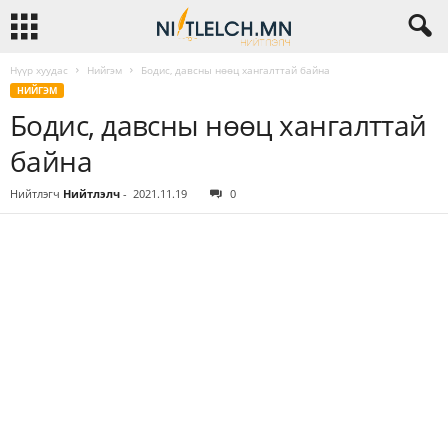
Нүүр хуудас
Нийгэм
Бодис, давсны нөөц хангалттай байна
НИЙГЭМ
Бодис, давсны нөөц хангалттай
байна
Нийтлэгч
Нийтлэлч
-
2021.11.19
0