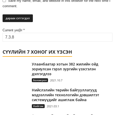
Save my name, email, and website in this browser for the next time I
comment.
Current ye@r
*
СҮҮЛИЙН 7 ХОНОГ ИХ ҮЗСЭН
Улаанбаатар хотын 382 жилийн ойд
зориулсан гэрэл зургийн үзэсгэлэн
дэлгэгдлээ
Боловсрол
2021.10.7
Нийслэлийн төрийн байгууллагууд
мэдээллийн технологийн дэвшилтэт
системүүдийг ашиглаж байна
Нийгэм
2021.03.1