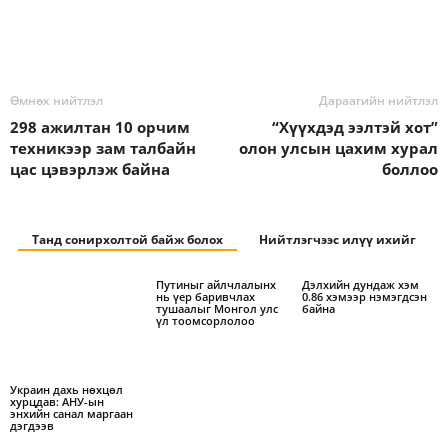
Өмнөх нийтлэл
Дараагийн нийтлэл
298 ажилтан 10 орчим
“Хүүхдэд ээлтэй хот”
техникээр зам талбайн
олон улсын цахим хурал
цас цэвэрлэж байна
боллоо
Танд сонирхолтой байж болох
Нийтлэгчээс илүү ихийг
Путиныг айлчлалынх
Дэлхийн дундаж хэм
нь үер баривчлах
0.86 хэмээр нэмэгдсэн
тушаалыг Монгол улс
байна
үл тоомсорлолоо
Украин дахь нөхцөл
хурцдав: АНУ-ын
энхийн санал маргаан
дэгдээв