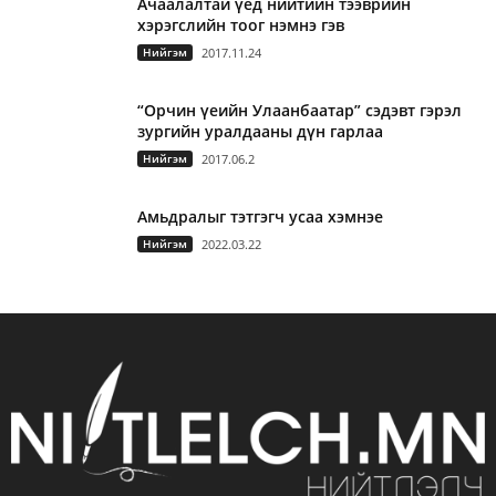
Ачаалалтай үед нийтийн тээврийн
хэрэгслийн тоог нэмнэ гэв
Нийгэм
2017.11.24
“Орчин үеийн Улаанбаатар” сэдэвт гэрэл
зургийн уралдааны дүн гарлаа
Нийгэм
2017.06.2
Амьдралыг тэтгэгч усаа хэмнэе
Нийгэм
2022.03.22