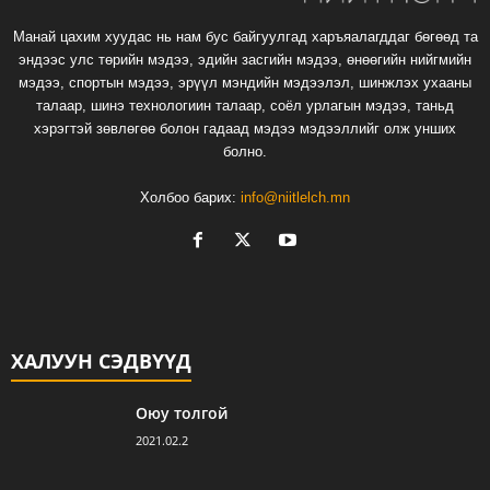
Манай цахим хуудас нь нам бус байгуулгад харъяалагддаг бөгөөд та
эндээс улс төрийн мэдээ, эдийн засгийн мэдээ, өнөөгийн нийгмийн
мэдээ, спортын мэдээ, эрүүл мэндийн мэдээлэл, шинжлэх ухааны
талаар, шинэ технологиин талаар, соёл урлагын мэдээ, таньд
хэрэгтэй зөвлөгөө болон гадаад мэдээ мэдээллийг олж унших
болно.
Холбоо барих:
info@niitlelch.mn
ХАЛУУН СЭДВҮҮД
Оюу толгой
2021.02.2