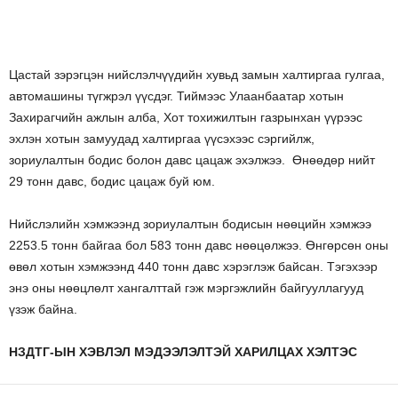
Цастай зэрэгцэн нийслэлчүүдийн хувьд замын халтиргаа гулгаа,
автомашины түгжрэл үүсдэг. Тиймээс Улаанбаатар хотын
Захирагчийн ажлын алба, Хот тохижилтын газрынхан үүрээс
эхлэн хотын замуудад халтиргаа үүсэхээс сэргийлж,
зориулалтын бодис болон давс цацаж эхэлжээ. Өнөөдөр нийт
29 тонн давс, бодис цацаж буй юм.
Нийслэлийн хэмжээнд зориулалтын бодисын нөөцийн хэмжээ
2253.5 тонн байгаа бол 583 тонн давс нөөцөлжээ. Өнгөрсөн оны
өвөл хотын хэмжээнд 440 тонн давс хэрэглэж байсан. Тэгэхээр
энэ оны нөөцлөлт хангалттай гэж мэргэжлийн байгууллагууд
үзэж байна.
НЗДТГ-ЫН ХЭВЛЭЛ МЭДЭЭЛЭЛТЭЙ ХАРИЛЦАХ ХЭЛТЭС