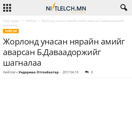
Нүүр хуудас
Нийгэм
Жорлонд унасан нярайн амийг аварсан Б.Даваадоржийг
шагналаа
НИЙГЭМ
Жорлонд унасан нярайн амийг
аварсан Б.Даваадоржийг
шагналаа
Нийтлэгч
Ундармаа Отгонбаатар
-
2017.04.10
0