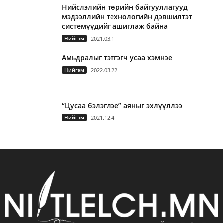
Нийслэлийн төрийн байгууллагууд
мэдээллийн технологийн дэвшилтэт
системүүдийг ашиглаж байна
Нийгэм
2021.03.1
Амьдралыг тэтгэгч усаа хэмнэе
Нийгэм
2022.03.22
“Цусаа бэлэглэе” аяныг эхлүүллээ
Нийгэм
2021.12.4