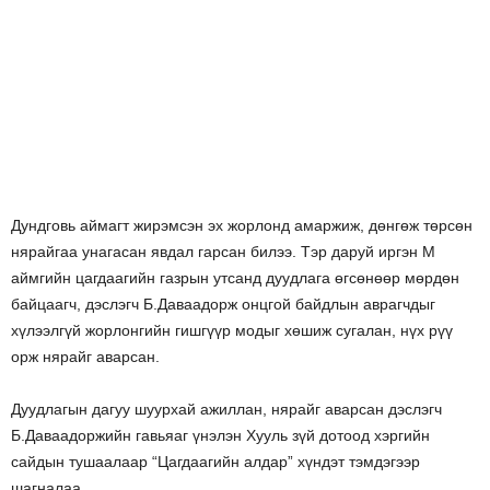
Дундговь аймагт жирэмсэн эх жорлонд амаржиж, дөнгөж төрсөн
нярайгаа унагасан явдал гарсан билээ. Тэр даруй иргэн М
аймгийн цагдаагийн газрын утсанд дуудлага өгсөнөөр мөрдөн
байцаагч, дэслэгч Б.Даваадорж онцгой байдлын аврагчдыг
хүлээлгүй жорлонгийн гишгүүр модыг хөшиж сугалан, нүх рүү
орж нярайг аварсан.
Дуудлагын дагуу шуурхай ажиллан, нярайг аварсан дэслэгч
Б.Даваадоржийн гавьяаг үнэлэн Хууль зүй дотоод хэргийн
сайдын тушаалаар “Цагдаагийн алдар” хүндэт тэмдэгээр
шагналаа.