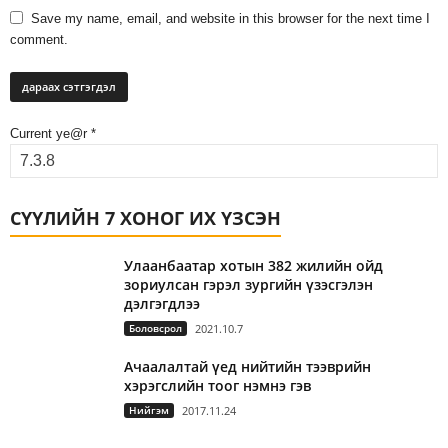
Save my name, email, and website in this browser for the next time I
comment.
Current ye@r
*
СҮҮЛИЙН 7 ХОНОГ ИХ ҮЗСЭН
Улаанбаатар хотын 382 жилийн ойд
зориулсан гэрэл зургийн үзэсгэлэн
дэлгэгдлээ
Боловсрол
2021.10.7
Ачаалалтай үед нийтийн тээврийн
хэрэгслийн тоог нэмнэ гэв
Нийгэм
2017.11.24