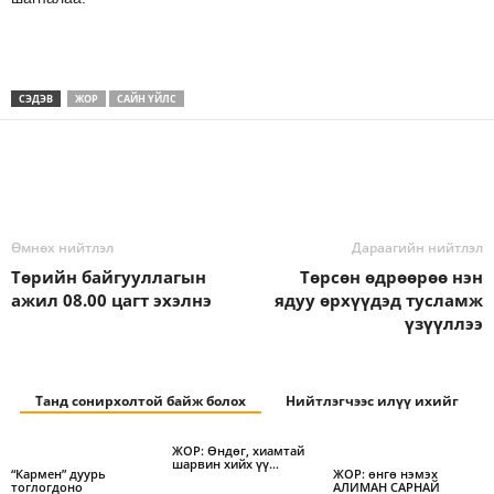
СЭДЭВ
ЖОР
САЙН ҮЙЛС
Өмнөх нийтлэл
Дараагийн нийтлэл
Төрийн байгууллагын
Төрсөн өдрөөрөө нэн
ажил 08.00 цагт эхэлнэ
ядуу өрхүүдэд тусламж
үзүүллээ
Танд сонирхолтой байж болох
Нийтлэгчээс илүү ихийг
ЖОР: Өндөг, хиамтай
шарвин хийх үү…
“Кармен” дуурь
ЖОР: өнгө нэмэх
тоглогдоно
АЛИМАН САРНАЙ