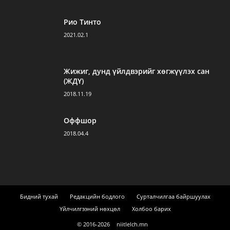
Рио Тинто
2021.02.1
Жижиг, дунд үйлдвэрийг хөгжүүлэх сан
(ЖДҮ)
2018.11.19
Оффшор
2018.04.4
Бидний тухай
Редакцийн бодлого
Сурталчилгаа байршуулах
Үйлчилгээний нөхцөл
Холбоо барих
© 2016-
2026
niitlelch.mn