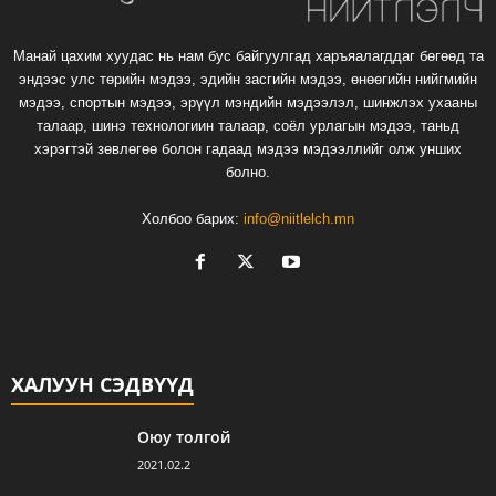
Манай цахим хуудас нь нам бус байгуулгад харъяалагддаг бөгөөд та
эндээс улс төрийн мэдээ, эдийн засгийн мэдээ, өнөөгийн нийгмийн
мэдээ, спортын мэдээ, эрүүл мэндийн мэдээлэл, шинжлэх ухааны
талаар, шинэ технологиин талаар, соёл урлагын мэдээ, таньд
хэрэгтэй зөвлөгөө болон гадаад мэдээ мэдээллийг олж унших
болно.
Холбоо барих:
info@niitlelch.mn
ХАЛУУН СЭДВҮҮД
Оюу толгой
2021.02.2