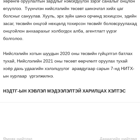
хөрөнгө оруулалтын зардлыг нэмэгдүүлэх зэрэг саналыг онцлон
өгүүллээ. Түүнчлэн нийслэлийн төсөвт шинэчлэл хийх цаг
болсныг сануулав. Хууль, эрх зүйн шинэ орчинд зохицсон, эдийн
засаг, төсвийн онцгой нөхцөлд тохирсон төсвийг боловсруулахад
онцгойлон анхаарахыг холбогдох алба, агентлагт үүрэг
болголоо.
Нийслэлийн хотын шуудын 2020 оны төсвийн гүйцэтгэл батлах
тухай, Нийслэлийн 2021 оны төсөвт өөрчлөлт оруулах тухай
хоёр дахь удаагийн хэлэлцүүлэг аравдугаар сарын 7-нд НИТХ-
ын хурлаар үргэлжилнэ.
НЗДТГ-ЫН ХЭВЛЭЛ МЭДЭЭЛЭЛТЭЙ ХАРИЛЦАХ ХЭЛТЭС
Өмнөх нийтлэл
Дараагийн нийтлэл