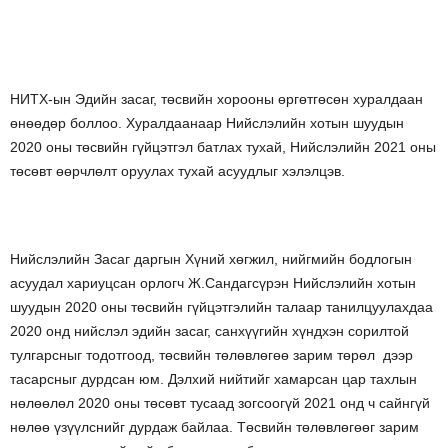
НИТХ-ын Эдийн засаг, төсвийн хорооны өргөтгөсөн хуралдаан
өнөөдөр боллоо. Хуралдаанаар Нийслэлийн хотын шуудын
2020 оны төсвийн гүйцэтгэл батлах тухай, Нийслэлийн 2021 оны
төсөвт өөрчлөлт оруулах тухай асуудлыг хэлэлцэв.
Нийслэлийн Засаг даргын Хүний хөгжил, нийгмийн бодлогын
асуудал хариуцсан орлогч Ж.Сандагсүрэн Нийслэлийн хотын
шуудын 2020 оны төсвийн гүйцэтгэлийн талаар танилцуулахдаа
2020 онд нийслэл эдийн засаг, санхүүгийн хүндхэн сорилтой
тулгарсныг тодотгоод, төсвийн төлөвлөгөө зарим төрөл дээр
тасарсныг дурдсан юм. Дэлхий нийтийг хамарсан цар тахлын
нөлөөлөл 2020 оны төсөвт тусаад зогсоогүй 2021 онд ч сайнгүй
нөлөө үзүүлснийг дурдаж байлаа. Төсвийн төлөвлөгөөг зарим