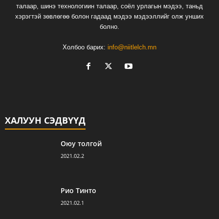
талаар, шинэ технологиин талаар, соёл урлагын мэдээ, таньд
хэрэгтэй зөвлөгөө болон гадаад мэдээ мэдээллийг олж унших
болно.
Холбоо барих:
info@niitlelch.mn
ХАЛУУН СЭДВҮҮД
Оюу толгой
2021.02.2
Рио Тинто
2021.02.1