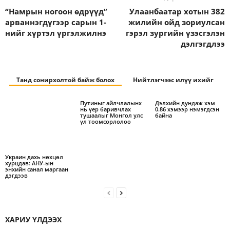
“Намрын ногоон өдрүүд”
Улаанбаатар хотын 382
арваннэгдүгээр сарын 1-
жилийн ойд зориулсан
нийг хүртэл үргэлжилнэ
гэрэл зургийн үзэсгэлэн
дэлгэгдлээ
Танд сонирхолтой байж болох
Нийтлэгчээс илүү ихийг
Путиныг айлчлалынх
Дэлхийн дундаж хэм
нь үер баривчлах
0.86 хэмээр нэмэгдсэн
тушаалыг Монгол улс
байна
үл тоомсорлолоо
Украин дахь нөхцөл
хурцдав: АНУ-ын
энхийн санал маргаан
дэгдээв
ХАРИУ ҮЛДЭЭХ