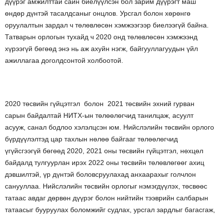
дүүрэг амжилттай сайн биелүүлсэн бол зарим дүүрэгт маш
өндөр дүнтэй тасалдсаныг онцлов. Урсгал болон хөрөнгө
оруулалтын зардал ч төлөвлөсөн хэмжээгээр биелээгүй байна.
Татварын орлогын тухайд ч 2020 онд төлөвлөсөн хэмжээнд
хүрээгүй бөгөөд энэ нь аж ахуйн нэгж, байгууллагуудын үйл
ажиллагаа доголдсонтой холбоотой.
2020 төсвийн гүйцэтгэл болон 2021 төсвийн эхний гурван
сарын байдалтай НИТХ-ын төлөөлөгчид танилцаж, асуулт
асууж, санал бодлоо хэлэлцсэн юм. Нийслэлийн төсвийн орлого
бүрдүүлэлтэд цар тахлын нөлөө байгааг төлөөлөгчид
үгүйсгээгүй бөгөөд 2020, 2021 оны төсвийн гүйцэтгэл, нөхцөл
байдалд тулгуурлан ирэх 2022 оны төсвийн төлөвлөгөөг ахиц
дэвшилтэй, үр дүнтэй боловсруулахад анхаарахыг голчлон
санууллаа. Нийслэлийн төсвийн орлогыг нэмэгдүүлэх, төсвөөс
татаас авдаг дөрвөн дүүрэг болон нийтийн тээврийн салбарын
татаасыг бууруулах боломжийг судлах, урсгал зардлыг багасгаж,