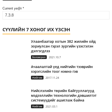
Current ye@r
*
СҮҮЛИЙН 7 ХОНОГ ИХ ҮЗСЭН
Улаанбаатар хотын 382 жилийн ойд
зориулсан гэрэл зургийн үзэсгэлэн
дэлгэгдлээ
Боловсрол
2021.10.7
Ачаалалтай үед нийтийн тээврийн
хэрэгслийн тоог нэмнэ гэв
Нийгэм
2017.11.24
Нийслэлийн төрийн байгууллагууд
мэдээллийн технологийн дэвшилтэт
системүүдийг ашиглаж байна
Нийгэм
2021.03.1