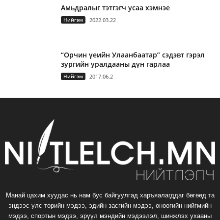
Амьдралыг тэтгэгч усаа хэмнэе
Нийгэм
2022.03.22
“Орчин үеийн Улаанбаатар” сэдэвт гэрэл
зургийн уралдааны дүн гарлаа
Нийгэм
2017.06.2
Манай цахим хуудас нь нам бус байгуулгад харъяалагддаг бөгөөд та
эндээс улс төрийн мэдээ, эдийн засгийн мэдээ, өнөөгийн нийгмийн
мэдээ, спортын мэдээ, эрүүл мэндийн мэдээлэл, шинжлэх ухааны