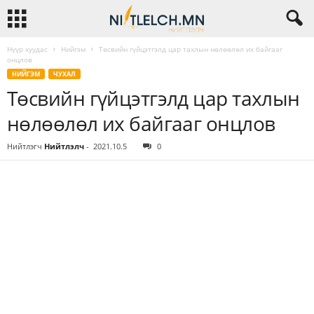
Нүүр хуудас
Нийгэм
Төсвийн гүйцэтгэлд цар тахлын нөлөөлөл их байгааг
онцлов
НИЙГЭМ
ЧУХАЛ
Төсвийн гүйцэтгэлд цар тахлын
нөлөөлөл их байгааг онцлов
Нийтлэгч
Нийтлэлч
-
2021.10.5
0