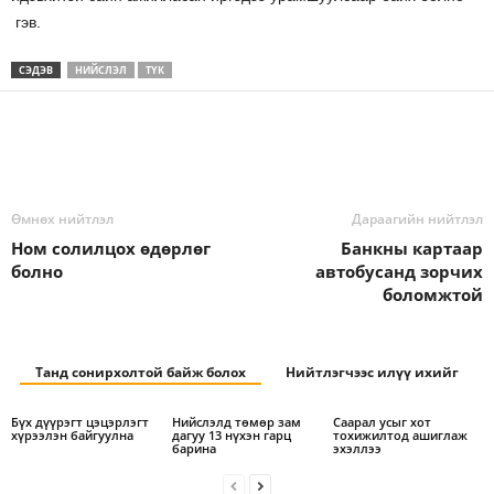
гэв.
СЭДЭВ
НИЙСЛЭЛ
ТҮК
Өмнөх нийтлэл
Дараагийн нийтлэл
Ном солилцох өдөрлөг
Банкны картаар
болно
автобусанд зорчих
боломжтой
Танд сонирхолтой байж болох
Нийтлэгчээс илүү ихийг
Бүх дүүрэгт цэцэрлэгт
Нийслэлд төмөр зам
Саарал усыг хот
хүрээлэн байгуулна
дагуу 13 нүхэн гарц
тохижилтод ашиглаж
барина
эхэллээ