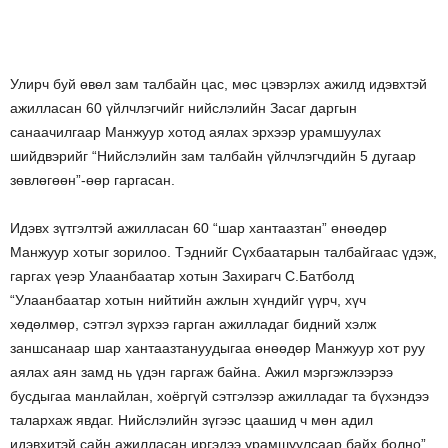
Улирч буй өвөл зам талбайн цас, мөс цэвэрлэх ажилд идэвхтэй
ажилласан 60 үйлчлэгчийг нийслэлийн Засаг даргын
санаачилгаар Манжуур хотод аялах эрхээр урамшуулах
шийдвэрийг “Нийслэлийн зам талбайн үйлчлэгчдийн 5 дугаар
зөвлөгөөн”-өөр гаргасан.
Идэвх зүтгэлтэй ажилласан 60 “шар хантаазтан” өнөөдөр
Манжуур хотыг зорилоо. Тэднийг Сүхбаатарын талбайгаас үдэж,
гаргах үеэр Улаанбаатар хотын Захирагч С.Батболд
“Улаанбаатар хотын нийтийн ажлын хүндийг үүрч, хүч
хөдөлмөр, сэтгэл зүрхээ гарган ажилладаг бидний хэлж
заншсанаар шар хантаазтануудыгаа өнөөдөр Манжуур хот руу
аялах аян замд нь үдэн гаргаж байна. Ажил мэргэжлээрээ
бусдыгаа манлайлан, хоёргүй сэтгэлээр ажилладаг та бүхэндээ
талархаж явдаг. Нийслэлийн зүгээс цаашид ч мөн адил
идэвхитэй сайн ажилласан иргэдээ урамшуулсаар байх болно”