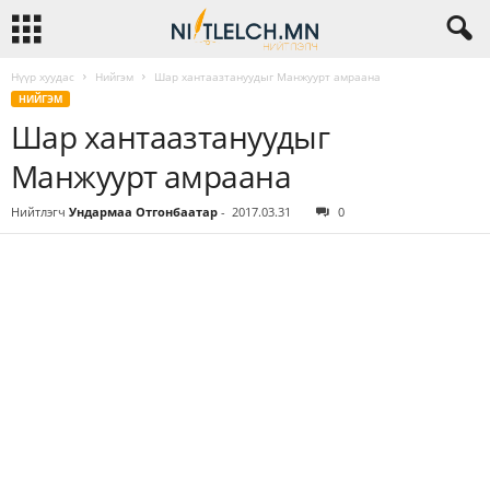
Нүүр хуудас
Нийгэм
Шар хантаазтануудыг Манжуурт амраана
НИЙГЭМ
Шар хантаазтануудыг
Манжуурт амраана
Нийтлэгч
Ундармаа Отгонбаатар
-
2017.03.31
0