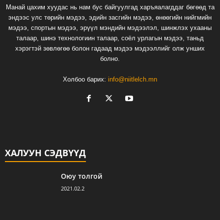
Манай цахим хуудас нь нам бус байгуулгад харъяалагддаг бөгөөд та
эндээс улс төрийн мэдээ, эдийн засгийн мэдээ, өнөөгийн нийгмийн
мэдээ, спортын мэдээ, эрүүл мэндийн мэдээлэл, шинжлэх ухааны
талаар, шинэ технологиин талаар, соёл урлагын мэдээ, таньд
хэрэгтэй зөвлөгөө болон гадаад мэдээ мэдээллийг олж унших
болно.
Холбоо барих:
info@niitlelch.mn
ХАЛУУН СЭДВҮҮД
Оюу толгой
2021.02.2