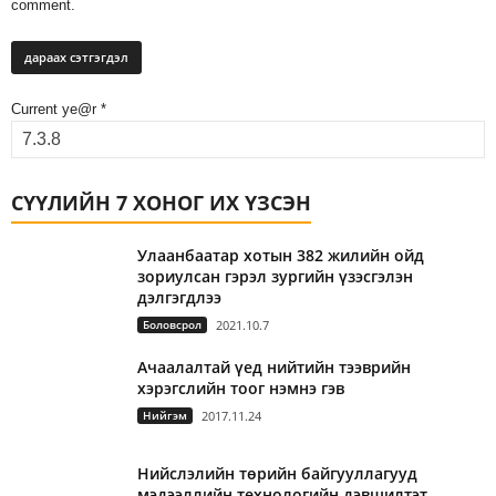
comment.
Current ye@r
*
СҮҮЛИЙН 7 ХОНОГ ИХ ҮЗСЭН
Улаанбаатар хотын 382 жилийн ойд
зориулсан гэрэл зургийн үзэсгэлэн
дэлгэгдлээ
Боловсрол
2021.10.7
Ачаалалтай үед нийтийн тээврийн
хэрэгслийн тоог нэмнэ гэв
Нийгэм
2017.11.24
Нийслэлийн төрийн байгууллагууд
мэдээллийн технологийн дэвшилтэт