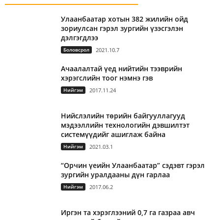
Улаанбаатар хотын 382 жилийн ойд
зориулсан гэрэл зургийн үзэсгэлэн
дэлгэгдлээ
Боловсрол
2021.10.7
Ачаалалтай үед нийтийн тээврийн
хэрэгслийн тоог нэмнэ гэв
Нийгэм
2017.11.24
Нийслэлийн төрийн байгууллагууд
мэдээллийн технологийн дэвшилтэт
системүүдийг ашиглаж байна
Нийгэм
2021.03.1
“Орчин үеийн Улаанбаатар” сэдэвт гэрэл
зургийн уралдааны дүн гарлаа
Нийгэм
2017.06.2
Иргэн та хэрэглээний 0,7 га газраа авч