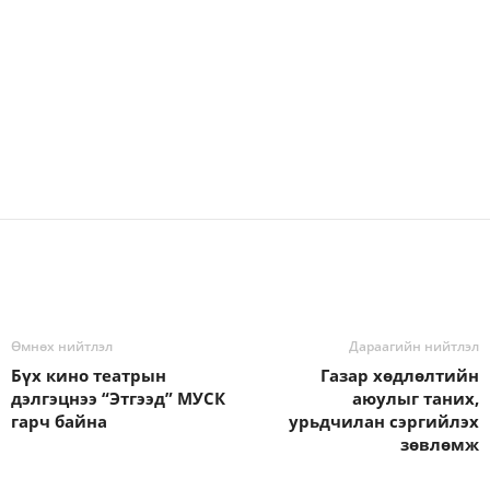
Өмнөх нийтлэл
Дараагийн нийтлэл
Бүх кино театрын
Газар хөдлөлтийн
дэлгэцнээ “Этгээд” МУСК
аюулыг таних,
гарч байна
урьдчилан сэргийлэх
зөвлөмж