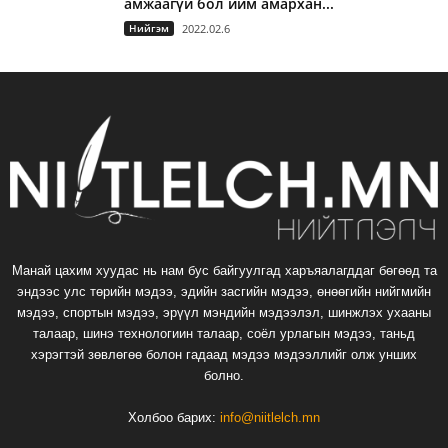
амжаагүй бол ийм амархан...
Нийгэм
2022.02.6
Манай цахим хуудас нь нам бус байгуулгад харъяалагддаг бөгөөд та
эндээс улс төрийн мэдээ, эдийн засгийн мэдээ, өнөөгийн нийгмийн
мэдээ, спортын мэдээ, эрүүл мэндийн мэдээлэл, шинжлэх ухааны
талаар, шинэ технологиин талаар, соёл урлагын мэдээ, таньд
хэрэгтэй зөвлөгөө болон гадаад мэдээ мэдээллийг олж унших
болно.
Холбоо барих:
info@niitlelch.mn