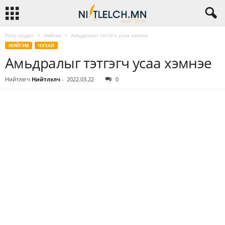
Нүүр хуудас
Нийгэм
Амьдралыг тэтгэгч усаа хэмнэе
НИЙГЭМ
ЧУХАЛ
Амьдралыг тэтгэгч усаа хэмнэе
Нийтлэгч
Нийтлэлч
-
2022.03.22
0