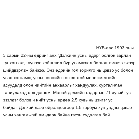
НҮБ-аас 1993 оны
3 сарын 22-ны өдрийг анх “Дэлхийн усны өдөр” болгон зарлан
тунхаглаж, түүнээс хойш жил бүр уламжлал болгон тэмдэглэхээр
шийдвэрлэж байжээ.
Энэ өдрийн гол зорилго нь цэвэр ус болон
усан хангамж, усны нөөцийн тогтвортой менежментийн
асуудалд олон нийтийн анхаарлыг хандуулах, сурталчлан
таниулахад оршдог юм.
Манай дэлхийн гад
аргын 71 хувийг ус
эзэлдэг болов ч
нийт усны ердөө 2.5 хувь
нь
цэнгэг ус
байдаг.
Дэлхий дээр ойролцоогоор 1.5 тэрбум хүн ундны цэвэ
р
усны хангамжгүй амьдарч байна гэсэн судалгаа бий.