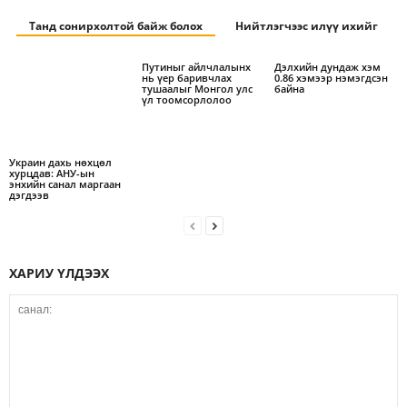
Танд сонирхолтой байж болох
Нийтлэгчээс илүү ихийг
Путиныг айлчлалынх
Дэлхийн дундаж хэм
нь үер баривчлах
0.86 хэмээр нэмэгдсэн
тушаалыг Монгол улс
байна
үл тоомсорлолоо
Украин дахь нөхцөл
хурцдав: АНУ-ын
энхийн санал маргаан
дэгдээв
ХАРИУ ҮЛДЭЭХ