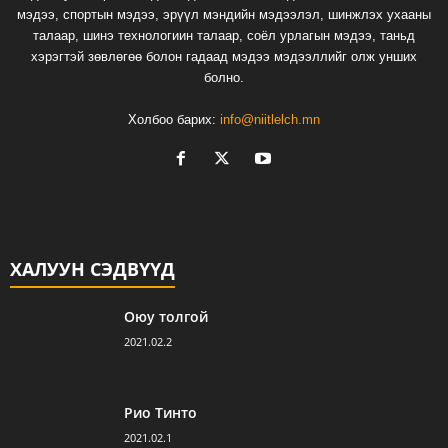
мэдээ, спортын мэдээ, эрүүл мэндийн мэдээлэл, шинжлэх ухааны
талаар, шинэ технологиин талаар, соёл урлагын мэдээ, таньд
хэрэгтэй зөвлөгөө болон гадаад мэдээ мэдээллийг олж унших
болно.
Холбоо барих:
info@niitlelch.mn
ХАЛУУН СЭДВҮҮД
Оюу толгой
2021.02.2
Рио Тинто
2021.02.1