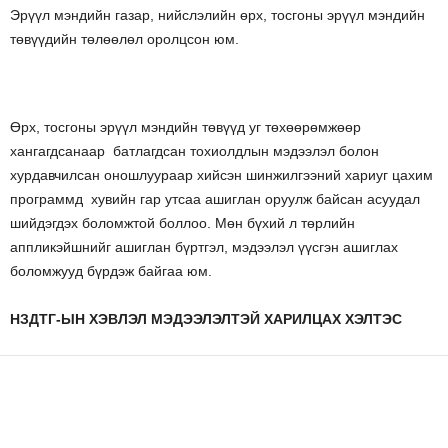
Эрүүл мэндийн газар, нийслэлийн өрх, тосгоны эрүүл мэндийн
төвүүдийн төлөөлөл оролцсон юм.
Өрх, тосгоны эрүүл мэндийн төвүүд уг төхөөрөмжөөр
хангагдсанаар батлагдсан тохиолдлын мэдээлэл болон
хурдавчилсан оношлуураар хийсэн шинжилгээний хариуг цахим
программд хувийн гар утсаа ашиглан оруулж байсан асуудал
шийдэгдэх боломжтой боллоо. Мөн бүхий л төрлийн
аппликэйшнийг ашиглан бүртгэл, мэдээлэл үүсгэн ашиглах
боломжууд бүрдэж байгаа юм.
НЗДТГ-ЫН ХЭВЛЭЛ МЭДЭЭЛЭЛТЭЙ ХАРИЛЦАХ ХЭЛТЭС