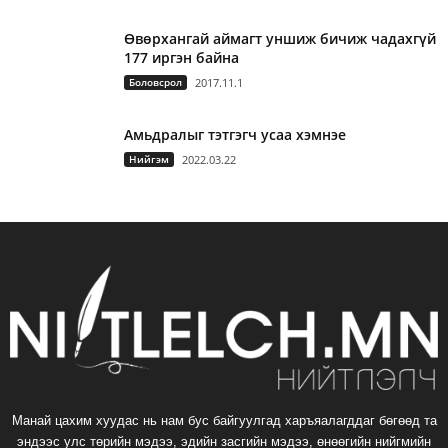
Өвөрхангай аймагт уншиж бичиж чадахгүй
177 иргэн байна
Боловсрол
2017.11.1
Амьдралыг тэтгэгч усаа хэмнэе
Нийгэм
2022.03.22
Манай цахим хуудас нь нам бус байгуулгад харъяалагддаг бөгөөд та
эндээс улс төрийн мэдээ, эдийн засгийн мэдээ, өнөөгийн нийгмийн