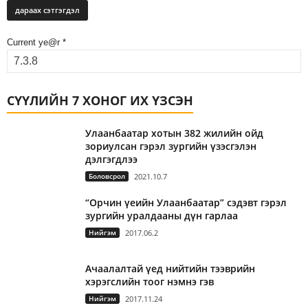
Current ye@r
*
СҮҮЛИЙН 7 ХОНОГ ИХ ҮЗСЭН
Улаанбаатар хотын 382 жилийн ойд
зориулсан гэрэл зургийн үзэсгэлэн
дэлгэгдлээ
Боловсрол
2021.10.7
“Орчин үеийн Улаанбаатар” сэдэвт гэрэл
зургийн уралдааны дүн гарлаа
Нийгэм
2017.06.2
Ачаалалтай үед нийтийн тээврийн
хэрэгслийн тоог нэмнэ гэв
Нийгэм
2017.11.24