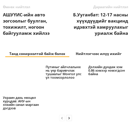
Өмнөх нийтлэл
Дараагийн нийтлэл
АШУҮИС-ийн авто
Б.Ууганбат: 12-17 насны
зогсоолыг буулган,
хүүхдүүдийг вакцинд
тохижилт, ногоон
идэвхтэй хамруулахыг
байгууламж хийлээ
уриалж байна
Танд сонирхолтой байж болох
Нийтлэгчээс илүү ихийг
Путиныг айлчлалынх
Дэлхийн дундаж хэм
нь үер баривчлах
0.86 хэмээр нэмэгдсэн
тушаалыг Монгол улс
байна
үл тоомсорлолоо
Украин дахь нөхцөл
хурцдав: АНУ-ын
энхийн санал маргаан
дэгдээв