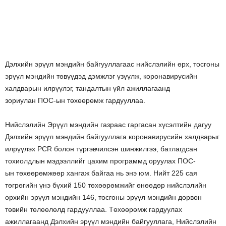
Дэлхийн эрүүл мэндийн байгууллагаас нийслэлийн өрх, тосгоны
эрүүл мэндийн төвүүдэд дэмжлэг үзүүлж, коронавирусийн
халдварын илрүүлэг, тандалтын үйл ажиллагаанд
зориулан ПОС-ын төхөөрөмж гардууллаа.
Нийслэлийн Эрүүл мэндийн газраас гаргасан хүсэлтийн дагуу
Дэлхийн эрүүл мэндийн байгууллага коронавирусийн халдварыг
илрүүлэх PCR болон түргэвчилсэн шинжилгээ, батлагдсан
тохиолдлын мэдээллийг цахим программд оруулах ПОС-
ын төхөөрөмжөөр хангаж байгаа нь энэ юм. Нийт 225 сая
төгрөгийн үнэ бүхий 150 төхөөрөмжийг өнөөдөр нийслэлийн
өрхийн эрүүл мэндийн 146, тосгоны эрүүл мэндийн дөрвөн
төвийн төлөөлөлд гардууллаа. Төхөөрөмж гардуулах
ажиллагаанд Дэлхийн эрүүл мэндийн байгууллага, Нийслэлийн