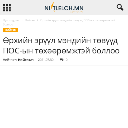
Нүүр хуудас
Нийгэм
Өрхийн эрүүл мэндийн төвүүд ПОС-ын төхөөрөмжтэй
боллоо
НИЙГЭМ
Өрхийн эрүүл мэндийн төвүүд
ПОС-ын төхөөрөмжтэй боллоо
Нийтлэгч
Нийтлэлч
-
2021.07.30
0