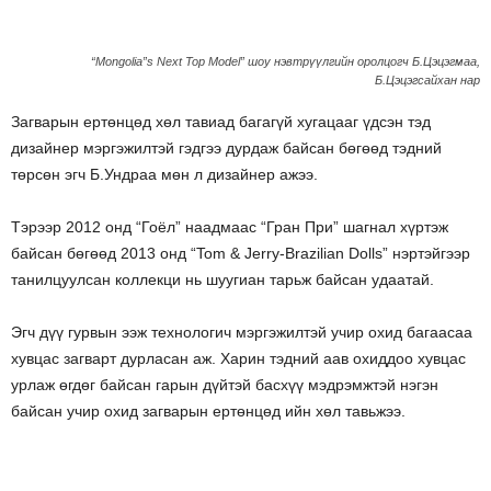
“Mongolia”s Next Top Model” шоу нэвтрүүлгийн оролцогч Б.Цэцэгмаа,
Б.Цэцэгсайхан нар
Загварын ертөнцөд хөл тавиад багагүй хугацааг үдсэн тэд
дизайнер мэргэжилтэй гэдгээ дурдаж байсан бөгөөд тэдний
төрсөн эгч Б.Ундраа мөн л дизайнер ажээ.
Тэрээр 2012 онд “Гоёл” наадмаас “Гран При” шагнал хүртэж
байсан бөгөөд 2013 онд “Tom & Jerry-Brazilian Dolls” нэртэйгээр
танилцуулсан коллекци нь шуугиан тарьж байсан удаатай.
Эгч дүү гурвын ээж технологич мэргэжилтэй учир охид багаасаа
хувцас загварт дурласан аж. Харин тэдний аав охиддоо хувцас
урлаж өгдөг байсан гарын дүйтэй басхүү мэдрэмжтэй нэгэн
байсан учир охид загварын ертөнцөд ийн хөл тавьжээ.