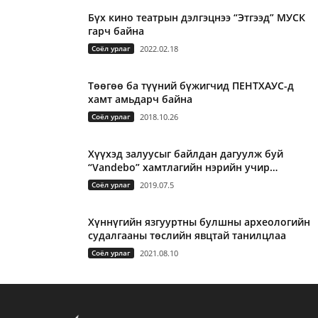
Бүх кино театрын дэлгэцнээ “Этгээд” МУСК
гарч байна
Соёл урлаг
2022.02.18
Төөгөө ба түүний бүжигчид ПЕНТХАУС-д
хамт амьдарч байна
Соёл урлаг
2018.10.26
Хүүхэд залуусыг байлдан дагуулж буй
“Vandebo” хамтлагийн нэрийн учир…
Соёл урлаг
2019.07.5
Хүннүгийн язгууртны булшны археологийн
судалгааны төслийн явцтай танилцлаа
Соёл урлаг
2021.08.10