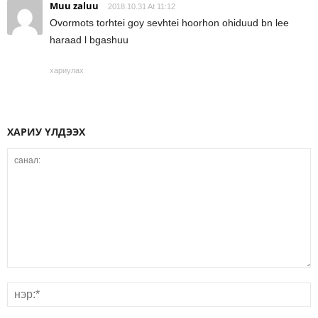
Muu zaluu
2018.10.31 At 11:12
Ovormots torhtei goy sevhtei hoorhon ohiduud bn lee
haraad l bgashuu
хариулах
ХАРИУ ҮЛДЭЭХ