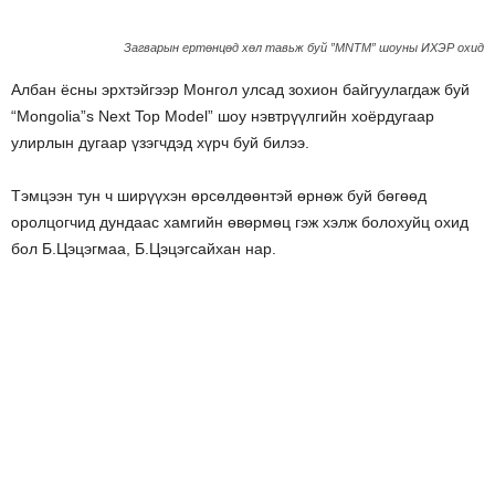
Загварын ертөнцөд хөл тавьж буй ”MNTM” шоуны ИХЭР охид
Албан ёсны эрхтэйгээр Монгол улсад зохион байгуулагдаж буй
“Mongolia”s Next Top Model” шоу нэвтрүүлгийн хоёрдугаар
улирлын дугаар үзэгчдэд хүрч буй билээ.
Тэмцээн тун ч ширүүхэн өрсөлдөөнтэй өрнөж буй бөгөөд
оролцогчид дундаас хамгийн өвөрмөц гэж хэлж болохуйц охид
бол Б.Цэцэгмаа, Б.Цэцэгсайхан нар.