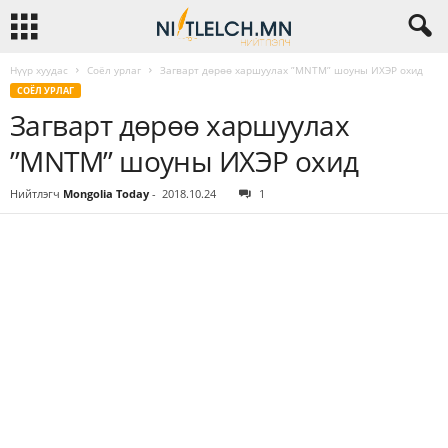
Нүүр хуудас
Соёл урлаг
Загварт дөрөө харшуулах ”MNTM” шоуны ИХЭР охид
СОЁЛ УРЛАГ
Загварт дөрөө харшуулах
”MNTM” шоуны ИХЭР охид
Нийтлэгч
Mongolia Today
-
2018.10.24
1