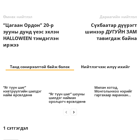
Өмнөх нийтлэл
Дараагийн нийтлэл
“Цагаан Ордон” 20-р
Сүхбаатар дүүрэгт
зууны дунд үеэс эхлэн
шинээр ДУГУЙН ЗАМ
HALLOWEEN тэмдэглэн
тавигдаж байна
иржээ
Танд сонирхолтой байж болох
Нийтлэгчээс илүү ихийг
“Яг түүн шиг”
Милан хотод,
нэвтрүүлгийн шилдэг
Монголынхоо нэрийг
“Яг түүн шиг” шоуны
найм өрсөлдөнө
гаргахаар яаранхан…
шилдэг найман
оролцогч өрсөлдөнө
1 сэтгэгдэл