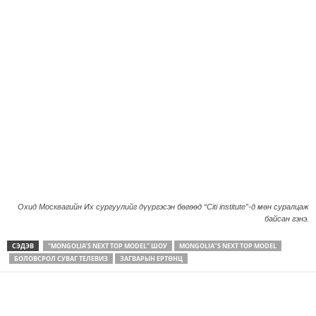
Охид Москвагийн Их сургуулийг дүүргэсэн бөгөөд “Citi institute”-д мөн суралцаж
байсан гэнэ.
СЭДЭВ
“MONGOLIA’S NEXT TOP MODEL” ШОУ
MONGOLIA”S NEXT TOP MODEL
БОЛОВСРОЛ СУВАГ ТЕЛЕВИЗ
ЗАГВАРЫН ЕРТӨНЦ