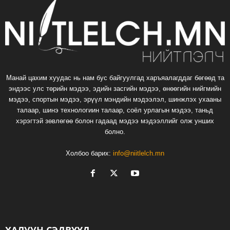
Манай цахим хуудас нь нам бус байгуулгад харъяалагддаг бөгөөд та
эндээс улс төрийн мэдээ, эдийн засгийн мэдээ, өнөөгийн нийгмийн
мэдээ, спортын мэдээ, эрүүл мэндийн мэдээлэл, шинжлэх ухааны
талаар, шинэ технологиин талаар, соёл урлагын мэдээ, таньд
хэрэгтэй зөвлөгөө болон гадаад мэдээ мэдээллийг олж унших
болно.
Холбоо барих:
info@niitlelch.mn
ХАЛУУН СЭДВҮҮД