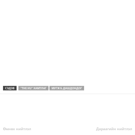
СЭДЭВ
“THE HU” ХАМТЛАГ
МУГЖ Б.ДАШДОНДОГ
Өмнөх нийтлэл
Дараагийн нийтлэл