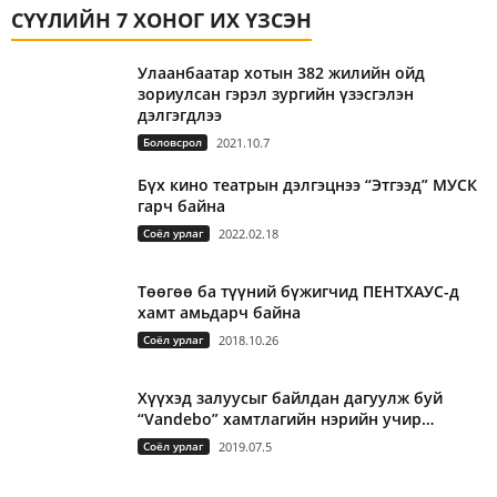
СҮҮЛИЙН 7 ХОНОГ ИХ ҮЗСЭН
Улаанбаатар хотын 382 жилийн ойд
зориулсан гэрэл зургийн үзэсгэлэн
дэлгэгдлээ
Боловсрол
2021.10.7
Бүх кино театрын дэлгэцнээ “Этгээд” МУСК
гарч байна
Соёл урлаг
2022.02.18
Төөгөө ба түүний бүжигчид ПЕНТХАУС-д
хамт амьдарч байна
Соёл урлаг
2018.10.26
Хүүхэд залуусыг байлдан дагуулж буй
“Vandebo” хамтлагийн нэрийн учир…
Соёл урлаг
2019.07.5