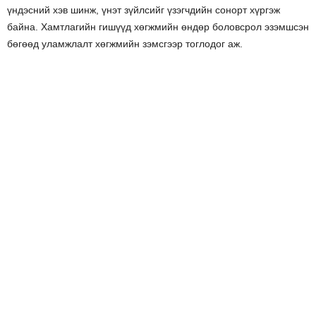
үндэсний хэв шинж, үнэт зүйлсийг үзэгчдийн сонорт хүргэж
байна. Хамтлагийн гишүүд хөгжмийн өндөр боловсрол эзэмшсэн
бөгөөд уламжлалт хөгжмийн зэмсгээр тоглодог аж.