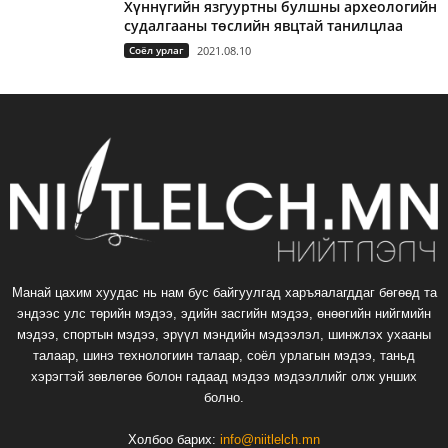
Хүннүгийн язгууртны булшны археологийн
судалгааны төслийн явцтай танилцлаа
Соёл урлаг
2021.08.10
Манай цахим хуудас нь нам бус байгуулгад харъяалагддаг бөгөөд та
эндээс улс төрийн мэдээ, эдийн засгийн мэдээ, өнөөгийн нийгмийн
мэдээ, спортын мэдээ, эрүүл мэндийн мэдээлэл, шинжлэх ухааны
талаар, шинэ технологиин талаар, соёл урлагын мэдээ, таньд
хэрэгтэй зөвлөгөө болон гадаад мэдээ мэдээллийг олж унших
болно.
Холбоо барих:
info@niitlelch.mn