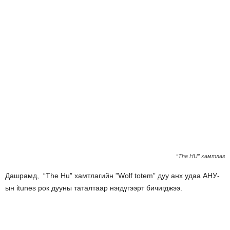
“The HU” хамтлаг
Дашрамд, “The Hu” хамтлагийн ”Wolf totem” дуу анх удаа АНУ-
ын itunes рок дууны таталтаар нэгдүгээрт бичигджээ.