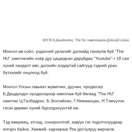
МУГЖ Б.Дашдондог, 'The Hu' хамтлагийг Дэлхийд сойно
Монгол өв соёл, үндэсний урлагийг дэлхийд таниулж буй “The
HU” хамтлагийн хоёр дуу цацагдсан даруйдаа “Youtube”-т 18 сая
хүний хандалт авч, дэлхийн алдартай сайтууд тэдний уран
бүтээлийг онцлоод буй.
Монгол Улсын гавьяат жүжигчин, дуучин, продюсер
Б.Дашдондог продюсерээр ажиллаж буй бөгөөд “The HU”
хамтлаг Ц.Галбадрах, Б.Энхсайхан, Г.Нямжанцан, Н.Тэмүүлэн
гэсэн дөрвөн хүний бүрэлдэхүүнтэй аж.
Тэд өвөрмөц, этгээд, сонирхолтой, зэвүүн гэх тодотголуудаар
ялгарч байна. Хөөмий, хархирааг Рок урсгалруу өөрчилж