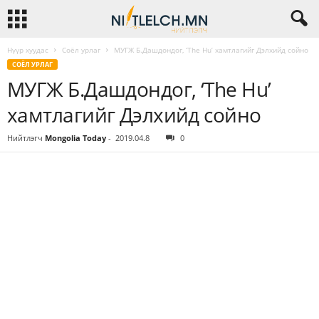
Нүүр хуудас
Соёл урлаг
МУГЖ Б.Дашдондог, ‘The Hu’ хамтлагийг Дэлхийд сойно
СОЁЛ УРЛАГ
МУГЖ Б.Дашдондог, ‘The Hu’
хамтлагийг Дэлхийд сойно
Нийтлэгч
Mongolia Today
-
2019.04.8
0