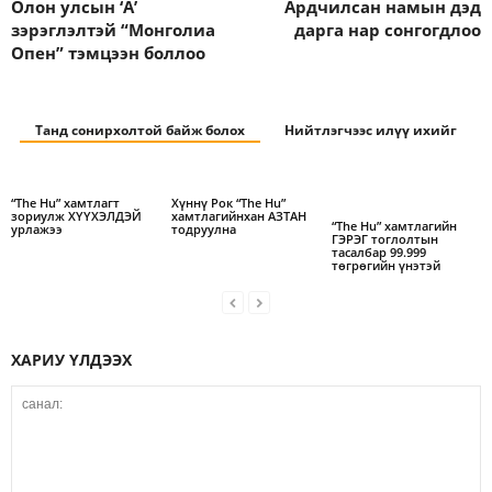
Олон улсын ‘A’
Ардчилсан намын дэд
зэрэглэлтэй “Монголиа
дарга нар сонгогдлоо
Опен” тэмцээн боллоо
Танд сонирхолтой байж болох
Нийтлэгчээс илүү ихийг
“The Hu” хамтлагт
Хүннү Рок “The Hu”
зориулж ХҮҮХЭЛДЭЙ
хамтлагийнхан АЗТАН
“The Hu” хамтлагийн
урлажээ
тодруулна
ГЭРЭГ тоглолтын
тасалбар 99.999
төгрөгийн үнэтэй
ХАРИУ ҮЛДЭЭХ