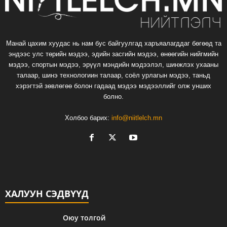
Манай цахим хуудас нь нам бус байгуулгад харъяалагддаг бөгөөд та
эндээс улс төрийн мэдээ, эдийн засгийн мэдээ, өнөөгийн нийгмийн
мэдээ, спортын мэдээ, эрүүл мэндийн мэдээлэл, шинжлэх ухааны
талаар, шинэ технологиин талаар, соёл урлагын мэдээ, таньд
хэрэгтэй зөвлөгөө болон гадаад мэдээ мэдээллийг олж унших
болно.
Холбоо барих:
info@niitlelch.mn
ХАЛУУН СЭДВҮҮД
Оюу толгой