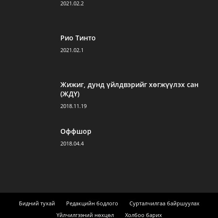
2021.02.2
Рио Тинто
2021.02.1
Жижиг, дунд үйлдвэрийг хөгжүүлэх сан
(ЖДҮ)
2018.11.19
Оффшор
2018.04.4
Бидний тухай
Редакцийн бодлого
Сурталчилгаа байршуулах
Үйлчилгээний нөхцөл
Холбоо барих