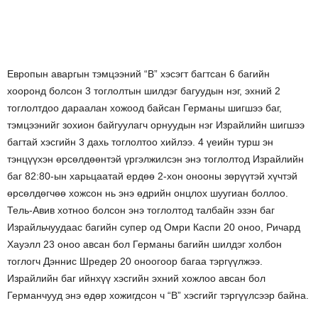
Европын аваргын тэмцээний “В” хэсэгт багтсан 6 багийн
хооронд болсон 3 тоглолтын шилдэг багуудын нэг, эхний 2
тоглолтдоо дараалан хожоод байсан Германы шигшээ баг,
тэмцээнийг зохион байгуулагч орнуудын нэг Израйлийн шигшээ
багтай хэсгийн 3 дахь тоглолтоо хийлээ. 4 үеийн турш эн
тэнцүүхэн өрсөлдөөнтэй үргэлжилсэн энэ тоглолтод Израйлийн
баг 82:80-ын харьцаатай ердөө 2-хон онооны зөрүүтэй хүчтэй
өрсөлдөгчөө хожсон нь энэ өдрийн онцлох шуугиан боллоо.
Тель-Авив хотноо болсон энэ тоглолтод талбайн эзэн баг
Израйльчуудаас багийн супер од Омри Каспи 20 оноо, Ричард
Хауэлл 23 оноо авсан бол Германы багийн шилдэг холбон
тоглогч Дэннис Шредер 20 оноогоор багаа тэргүүлжээ.
Израйлийн баг ийнхүү хэсгийн эхний хожлоо авсан бол
Германчууд энэ өдөр хожигдсон ч “В” хэсгийг тэргүүлсээр байна.