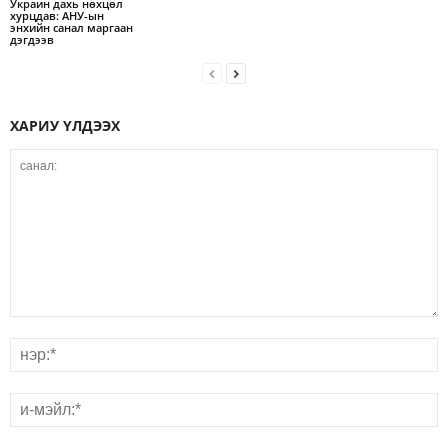
Украин дахь нөхцөл
хурцдав: АНУ-ын
энхийн санал маргаан
дэгдээв
ХАРИУ ҮЛДЭЭХ