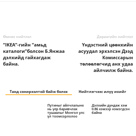
Өмнөх нийтлэл
Дараагийн нийтлэл
“IKEA”-гийн “амьд
Үндэстний цөөнхийн
каталоги”болсон Б.Янжаа
асуудал эрхэлсэн Дээд
дэлхийд гайхагдаж
Комиссарын
байна.
төлөөлөгчид анх удаа
айлчилж байна.
Танд сонирхолтой байж болох
Нийтлэгчээс илүү ихийг
Путиныг айлчлалынх
Дэлхийн дундаж хэм
нь үер баривчлах
0.86 хэмээр нэмэгдсэн
тушаалыг Монгол улс
байна
үл тоомсорлолоо