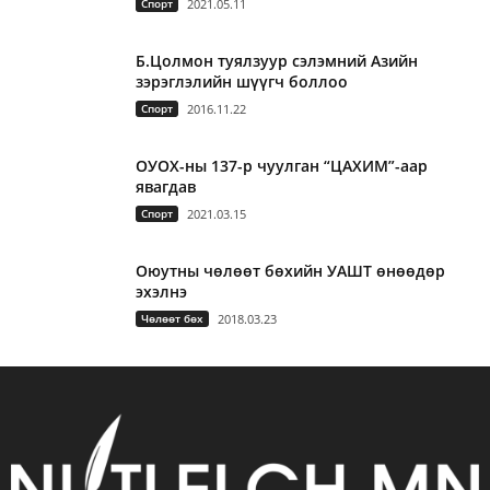
Спорт
2021.05.11
Б.Цолмон туялзуур сэлэмний Азийн
зэрэглэлийн шүүгч боллоо
Спорт
2016.11.22
ОУОХ-ны 137-р чуулган “ЦАХИМ”-аар
явагдав
Спорт
2021.03.15
Оюутны чөлөөт бөхийн УАШТ өнөөдөр
эхэлнэ
Чөлөөт бөх
2018.03.23