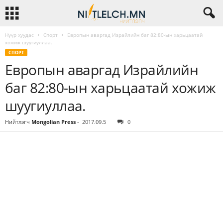
Нүүр хуудас
Спорт
Европын аваргад Израйлийн баг 82:80-ын харьцаатай
хожиж шуугиуллаа.
СПОРТ
Европын аваргад Израйлийн
баг 82:80-ын харьцаатай хожиж
шуугиуллаа.
Нийтлэгч
Mongolian Press
-
2017.09.5
0