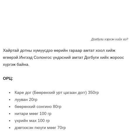
Догбуги хэрхэн хийх вэ?
Хайртай дотны хүмүүсдээ өөрийн гараар амтат хоол хийж
өгөөрэй.Ингээд Солонгос үндэсний амтат Догбуги хийх жороос
хүргэж байна.
ОРЦ:
Каре дог (Бөөрөнхий урт цагаан догг) 350гр
лууван 20гр
бөөрөнхий сонгино 80гр
нитари мөөг 100 гр
үхрийн мах 100 гр
дэвтээсэн пюүги мөөг 70гр