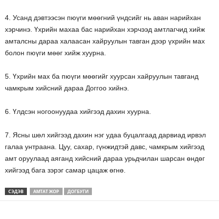
4. Усанд дэвтээсэн пюүги мөөгний үндсийг нь аван нарийхан
хэрчинэ. Үхрийн махаа бас нарийхан хэрчээд амтлагчид хийж
амталсны дараа халаасан хайруулын тавган дээр үхрийн мах
болон пюүги мөөг хийж хуурна.
5. Үхрийн мах ба пюүги мөөгийг хуурсан хайруулын тавганд
чамкрым хийсний дараа Доггоо хийнэ.
6. Үлдсэн ногоонуудаа хийгээд дахин хуурна.
7. Ясны шөл хийгээд дахин нэг удаа буцалгаад дарвиад ирвэл
галаа унтраана. Цуу, сахар, гүнжидтэй давс, чамкрым хийгээд
амт оруулаад аяганд хийсний дараа урьдчилан шарсан өндөг
хийгээд бага зэрэг самар цацаж өгнө.
СЭДЭВ
АМТАТ ЖОР
ДОГБУГИ