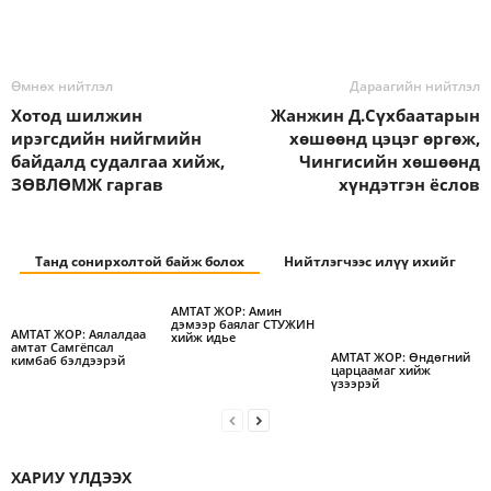
Өмнөх нийтлэл
Дараагийн нийтлэл
Хотод шилжин
Жанжин Д.Сүхбаатарын
ирэгсдийн нийгмийн
хөшөөнд цэцэг өргөж,
байдалд судалгаа хийж,
Чингисийн хөшөөнд
ЗӨВЛӨМЖ гаргав
хүндэтгэн ёслов
Танд сонирхолтой байж болох
Нийтлэгчээс илүү ихийг
АМТАТ ЖОР: Амин
дэмээр баялаг СТУЖИН
АМТАТ ЖОР: Аялалдаа
хийж идье
амтат Самгёпсал
АМТАТ ЖОР: Өндөгний
кимбаб бэлдээрэй
царцаамаг хийж
үзээрэй
ХАРИУ ҮЛДЭЭХ