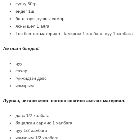
сүгжү 50гр
өндөг 1ш
бага зэрэг хушны самар
ясны шөл 1 аяга
Тос бэлтгэх материал: Чамкрым 1 халбага, цуу 1 халбага
Амтлагч бэлдэх:
цуу
сахар
гүнжидтэй давс
чамкрым
Лууван, нитари мөөг, ногоон сонгино амтлах материал:
давс 1/2 халбага
бяцалсан сармис 1 халбага
цуу 1/2 халбага
чамкрым 1/2 халбага