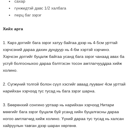
сахар
гүнжидтэй давс 1/2 халбага
перц баг зэрэг
Хийх арга
1. Карэ доггийг бага зэрэг хатуу байгаа дээр нь 4-5см урттай
хэрчсэний дараа дахин дундуур нь 4-6м хэртэй хэрчинэ.
Хэрчсэн доггийг буцалж байгаа усанд бага зэрэг чанаад авах ба
усгүй болгосныхоо дараа бэлтгэсэн тосон амтлагчууддаа хийж
холино.
2. Сүгжүний толгой болон сүүл хэсгийг аваад лууванг 4см урттай
нарийхан хэрчээд тус тусад нь бага зэрэг шарна.
3. Бөөрөнхий сонгино уртаар нь нарийхан хэрчээд Нитари
мөөгийг бага зэрэг буцалж буй усанд хийн буцалгасны дараа
ногоо амтлагчид хийж холино. Үүний дараа тус тусад нь халсан
хайруулын тавган дээр шаран хөргөнө.