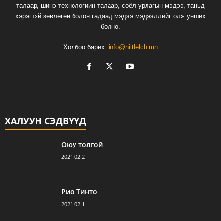
талаар, шинэ технологиин талаар, соёл урлагын мэдээ, таньд
хэрэгтэй зөвлөгөө болон гадаад мэдээ мэдээллийг олж унших
болно.
Холбоо барих:
info@niitlelch.mn
ХАЛУУН СЭДВҮҮД
Оюу толгой
2021.02.2
Рио Тинто
2021.02.1