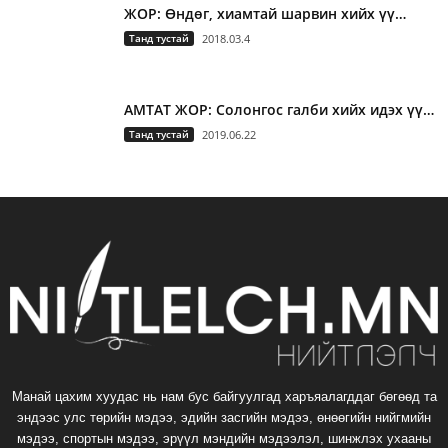
ЖОР: Өндөг, хиамтай шарвин хийх үү…
Танд тустай
2018.03.4
АМТАТ ЖОР: Солонгос галби хийх идэх үү…
Танд тустай
2019.06.22
Манай цахим хуудас нь нам бус байгуулгад харъяалагддаг бөгөөд та
эндээс улс төрийн мэдээ, эдийн засгийн мэдээ, өнөөгийн нийгмийн
мэдээ, спортын мэдээ, эрүүл мэндийн мэдээлэл, шинжлэх ухааны