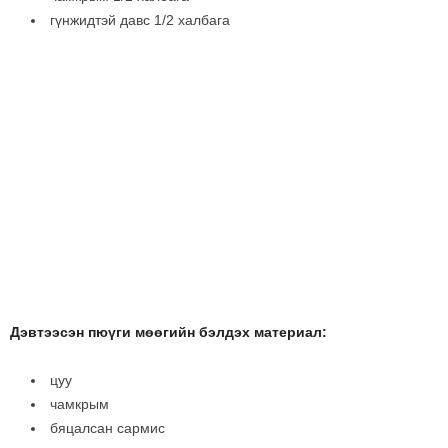
гүнжидтэй давс 1/2 халбага
Дэвтээсэн пюүги мөөгийн бэлдэх материал:
цуу
чамкрым
бяцалсан сармис