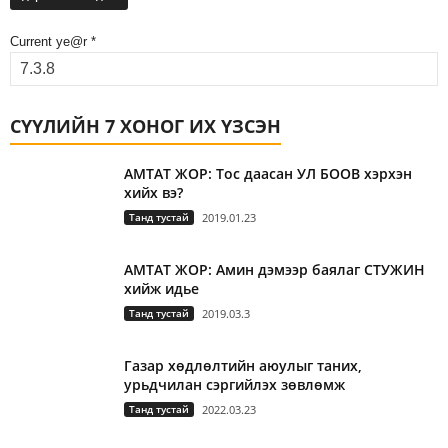
Current ye@r
*
СҮҮЛИЙН 7 ХОНОГ ИХ ҮЗСЭН
АМТАТ ЖОР: Тос даасан УЛ БООВ хэрхэн
хийх вэ?
Танд тустай
2019.01.23
АМТАТ ЖОР: Амин дэмээр баялаг СТУЖИН
хийж идье
Танд тустай
2019.03.3
Газар хөдлөлтийн аюулыг таних,
урьдчилан сэргийлэх зөвлөмж
Танд тустай
2022.03.23