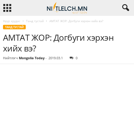
Нүүр хуудас
Танд тустай
АМТАТ ЖОР: Догбуги хэрхэн хийх вэ?
ТАНД ТУСТАЙ
АМТАТ ЖОР: Догбуги хэрхэн
хийх вэ?
Нийтлэгч
Mongolia Today
-
2019.03.1
0