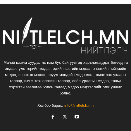
Манай цахим хуудас нь нам бус байгуулгад харъяалагддаг бөгөөд та
эндээс улс төрийн мэдээ, эдийн засгийн мэдээ, өнөөгийн нийгмийн
мэдээ, спортын мэдээ, эрүүл мэндийн мэдээлэл, шинжлэх ухааны
талаар, шинэ технологиин талаар, соёл урлагын мэдээ, таньд
хэрэгтэй зөвлөгөө болон гадаад мэдээ мэдээллийг олж унших
болно.
Холбоо барих:
info@niitlelch.mn