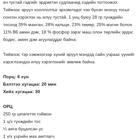
ач тустай гэдгийг эрдэмтэн судлаачид хэдийн тогтоожээ.
Тиймээс эрүүл хооллолтыг эрхэмлэдэг хэн бүхэн энэхүү тосыг
сонгон хэрэглэх нь илүү тустай. 1 унц буюу 28 гр гүнждийн
тосонд 35% манган, 28% кальци, 23% төмөр, 25% магни болон
11% В6 амин дэм, 18 % фосфор зэрэг маш олон төрлийн эрдэс
бодис, амин дэм агуулагддаг байна.
Тиймээс тэр хэмжээгээр хүний эрүүл мэндэд сайн учраас үүнийг
хэрэглээндээ илүү хэрэглэхийг зөвлөж байна.
Порц: 6 хүн
Бэлтгэх хугацаа: 20 мин
Хийх хугацаа: 30
ОРЦ
250 гр шпагетти гоймон
1 ц/х гүнждийн тос
¼ аяга буцалсан ус
1 х/х үхрийн мах амтлагч