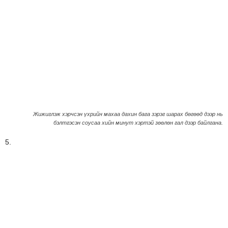
Жижиглэж хэрчсэн үхрийн махаа дахин бага зэрэг шарах бөгөөд дээр нь
бэлтгэсэн соусаа хийн минут хэртэй зөөлөн гал дээр байлгана.
5.