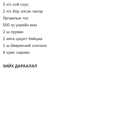
3 х/х сой соус
2 х/х бор элсэн чихэр
Ургамлын тос
500 гр үхрийн мах
2 ш лууван
2 аяга цэцэгт байцаа
1 ш бөөрөнхий сонгино
4 хумс саримс
ХИЙХ ДАРААЛАЛ