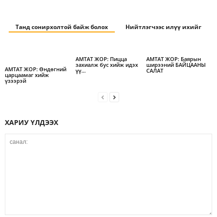
Танд сонирхолтой байж болох
Нийтлэгчээс илүү ихийг
АМТАТ ЖОР: Пицца
АМТАТ ЖОР: Баярын
захиалж бус хийж идэх
ширээний БАЙЦААНЫ
АМТАТ ЖОР: Өндөгний
үү…
САЛАТ
царцаамаг хийж
үзээрэй
ХАРИУ ҮЛДЭЭХ