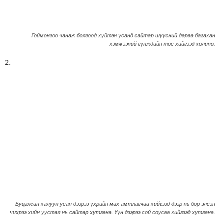
Гоймонгоо чанаж болгоод хүйтэн усанд сайтар шүүсний дараа багахан
хэмжээний гүнждийн тос хийгээд холино.
2.
Буцалсан халуун усан дээрээ үхрийн мах амтлагчаа хийгээд дээр нь бор элсэн
чихрээ хийн уустал нь сайтар хутгана. Үүн дээрээ сой соусаа хийгээд хутгана.