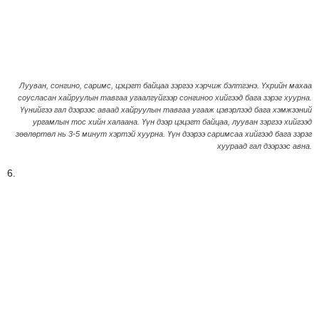
Лууван, сонгино, саримс, цэцэгт байцаа зэргээ хэрчиж бэлтгэнэ. Үхрийн махаа
соусласан хайруулын тавгаа угаалгүйгээр сонгиноо хийгээд бага зэрэг хуурна.
Үүнийгээ гал дээрээс аваад хайруулын тавгаа угааж цэвэрлээд бага хэмжээний
ургамлын тос хийн халаана. Үүн дээр цэцэгт байцаа, лууван зэргээ хийгээд
зөөлөртөл нь 3-5 минут хэртэй хуурна. Үүн дээрээ саримсаа хийгээд бага зэрэг
хуураад гал дээрээс авна.
6.