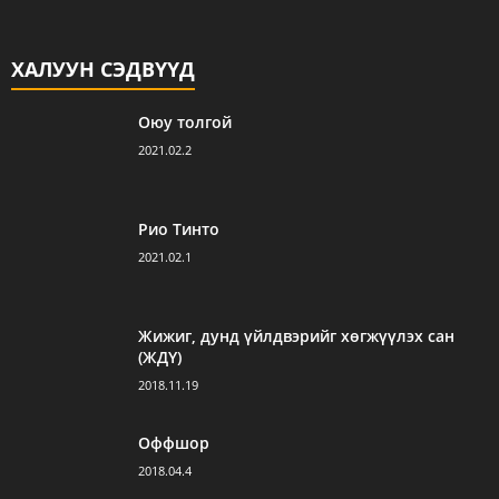
ХАЛУУН СЭДВҮҮД
Оюу толгой
2021.02.2
Рио Тинто
2021.02.1
Жижиг, дунд үйлдвэрийг хөгжүүлэх сан
(ЖДҮ)
2018.11.19
Оффшор
2018.04.4