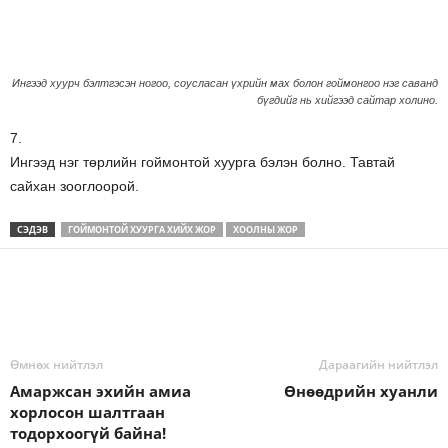
Ингээд хуурч бэлтгэсэн ногоо, соусласан үхрийн мах болон гоймонгоо нэг саванд
бүгдийг нь хийгээд сайтар холино.
7.
Ингээд нэг төрлийн гоймонтой хуурга бэлэн болно. Тавтай
сайхан зооглоорой.
СЭДЭВ
ГОЙМОНТОЙ ХУУРГА ХИЙХ ЖОР
ХООЛНЫ ЖОР
Өмнөх нийтлэл
Дараагийн нийтлэл
Амаржсан эхийн амиа
Өнөөдрийн хуанли
хорлосон шалтгаан
тодорхоогүй байна!