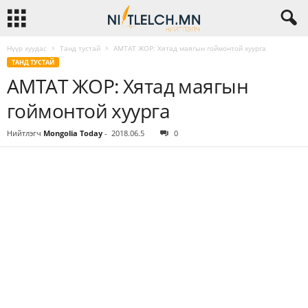
Нүүр хуудас
Танд тустай
АМТАТ ЖОР: Хятад маягын гоймонтой хуурга
ТАНД ТУСТАЙ
АМТАТ ЖОР: Хятад маягын
гоймонтой хуурга
Нийтлэгч
Mongolia Today
-
2018.06.5
0