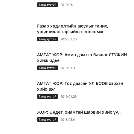
Танд тустай
2019.03.1
Газар хөдлөлтийн аюулыг таних,
урьдчилан сэргийлэх зөвлөмж
Танд тустай
2022.03.23
АМТАТ ЖОР: Амин дэмээр баялаг СТУЖИН
хийж идье
Танд тустай
2019.03.3
АМТАТ ЖОР: Тос даасан УЛ БООВ хэрхэн
хийх вэ?
Танд тустай
2019.01.23
ЖОР: Өндөг, хиамтай шарвин хийх үү…
Танд тустай
2018.03.4