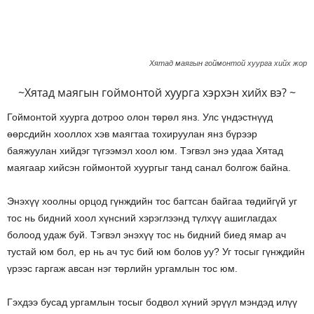
Хятад маягын гоймонтой хуурга хийх жор
~Хятад маягын гоймонтой хуурга хэрхэн хийх вэ? ~
Гоймонтой хуурга дотроо олон төрөл янз. Улс үндэстнүүд
өөрсдийн хооллох хэв маягтаа тохируулан янз бүрээр
баяжуулан хийдэг түгээмэл хоол юм. Тэгвэл энэ удаа Хятад
маягаар хийсэн гоймонтой хуургыг танд санал болгож байна.
Энэхүү хоолны орцод гүнждийн тос багтсан байгаа төдийгүй уг
тос нь бидний хоол хүнсний хэрэглээнд түлхүү ашиглагдах
болоод удаж буй. Тэгвэл энэхүү тос нь бидний биед ямар ач
тустай юм бол, ер нь ач тус бий юм болов уу? Уг тосыг гүнждийн
үрээс гаргаж авсан нэг төрлийн ургамлын тос юм.
Гэхдээ бусад ургамлын тосыг бодвол хүний эрүүл мэндэд илүү