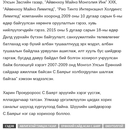
Улсын Засгийн газар, “Айвенхоу Майнз Монголия Инк” ХХК,
“Айвенхоу Майнз Лимитед”, “Рио Тинто Интернэшнл Холдингс
Лимитед” компанийн хооронд 2009 оны 10 дугаар сарын 6-ны
өдөр байгуулсан хөрөнгө оруулалтын гэрээ, хувь
нийлүүлэгчдийн гэрээ, 2015 оны 5 дугаар сарын 18-ны өдөр
Далд уурхайн бүтээн байгуулалт, санхүүжилтийн төлөвлөгөөг
батлахад нэр бүхий албан тушаалтнууд эрх мэдэл, албан
тушаалын байдлаа урвуулан ашиглаж, илт хууль бус шийдвэр
гаргаж, бусдад давуу байдал бий болгон хохирол учруулсан
байж болзошгүй хэрэгт 2007-2009 онд Монгол Улсын Ерөнхий
сайдаар ажиллаж байсан С.Баярыг холбогдуулан шалгаж
байгаа” хэмээн мэдээлсэн.
Харин Прокуророос С.Баярт эрүүгийн хэрэг үүсгэж,
яллагдагчаар татсан. Улмаар үргэлжлүүлэн цагдах хорих
саналыг шүүхэд хүргүүлээд байна. Шүүхийн шийдвэрээр
С.Баярыг нэг сар хорихоор боллоо.
СЭДЭВ
АВЛИГАТАЙ ТЭМЦЭХ ГАЗАР
ЕРӨНХИЙ САЙД АСАН С.БАЯР
ОЮУТОЛГОЙ