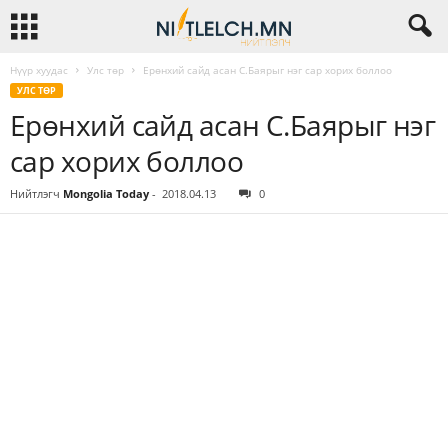
Нүүр хуудас
Улс төр
Ерөнхий сайд асан С.Баярыг нэг сар хорих боллоо
УЛС ТӨР
Ерөнхий сайд асан С.Баярыг нэг
сар хорих боллоо
Нийтлэгч
Mongolia Today
-
2018.04.13
0