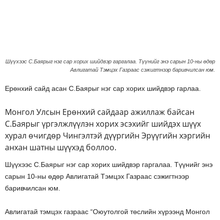
Шүүхээс С.Баярыг нэг сар хорих шийдвэр гаргалаа. Түүнийг энэ сарын 10-ны өдөр
Авлигатай Тэмцэх Газраас сэжигтнээр баривчилсан юм.
Ерөнхий сайд асан С.Баярыг нэг сар хорих шийдвэр гарлаа.
Монгол Улсын Ерөнхий сайдаар ажиллаж байсан
С.Баярыг үргэлжлүүлэн хорих эсэхийг шийдэх шүүх
хурал өчигдөр Чингэлтэй дүүргийн Эрүүгийн хэргийн
анхан шатны шүүхэд боллоо.
Шүүхээс С.Баярыг нэг сар хорих шийдвэр гаргалаа. Түүнийг энэ
сарын 10-ны өдөр Авлигатай Тэмцэх Газраас сэжигтнээр
баривчилсан юм.
Авлигатай тэмцэх газраас “Оюутолгой төслийн хүрээнд Монгол