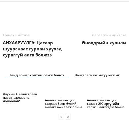
Өмнөх нийтлэл
Дараагийн нийтлэл
АНХААРУУЛГА: Цасаар
Өнөөдрийн хуанли
шуурснаас гурван хүүхэд
сураггүй алга болжээ
Танд сонирхолтой байж болох
Нийтлэгчээс илүү ихийг
Дуучин А.Хаянхярваа
нарыг ажлаас нь
Авлигатай тэмцэх
Авлигатай тэмцэх
чөлөөлөв!
газраас Баян-Өлгий
газарт 299 эрүүгийн
аймагт ажиллаж байна
хэрэг шалгагдаж байна