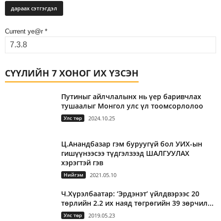
Current ye@r
*
СҮҮЛИЙН 7 ХОНОГ ИХ ҮЗСЭН
Путиныг айлчлалынх нь үер баривчлах
тушаалыг Монгол улс үл тоомсорлолоо
Улс төр
2024.10.25
Ц.Анандбазар гэм буруугүй бол УИХ-ын
гишүүнээсээ түдгэлзээд ШАЛГУУЛАХ
хэрэгтэй гэв
Нийгэм
2021.05.10
Ч.Хүрэлбаатар: ‘Эрдэнэт’ үйлдвэрээс 20
төрлийн 2.2 их наяд төгрөгийн 39 зөрчил...
Улс төр
2019.05.23