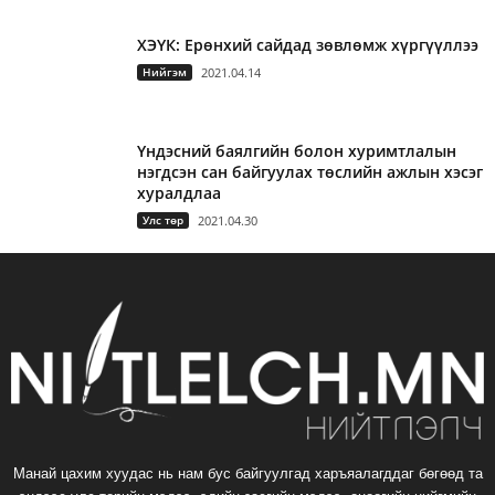
ХЭҮК: Ерөнхий сайдад зөвлөмж хүргүүллээ
Нийгэм
2021.04.14
Үндэсний баялгийн болон хуримтлалын
нэгдсэн сан байгуулах төслийн ажлын хэсэг
хуралдлаа
Улс төр
2021.04.30
Манай цахим хуудас нь нам бус байгуулгад харъяалагддаг бөгөөд та