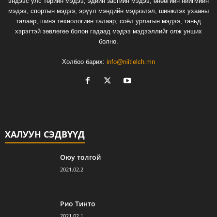
эндээс улс төрийн мэдээ, эдийн засгийн мэдээ, өнөөгийн нийгмийн
мэдээ, спортын мэдээ, эрүүл мэндийн мэдээлэл, шинжлэх ухааны
талаар, шинэ технологиин талаар, соёл урлагын мэдээ, таньд
хэрэгтэй зөвлөгөө болон гадаад мэдээ мэдээллийг олж унших
болно.
Холбоо барих:
info@niitlelch.mn
ХАЛУУН СЭДВҮҮД
Оюу толгой
2021.02.2
Рио Тинто
2021.02.1