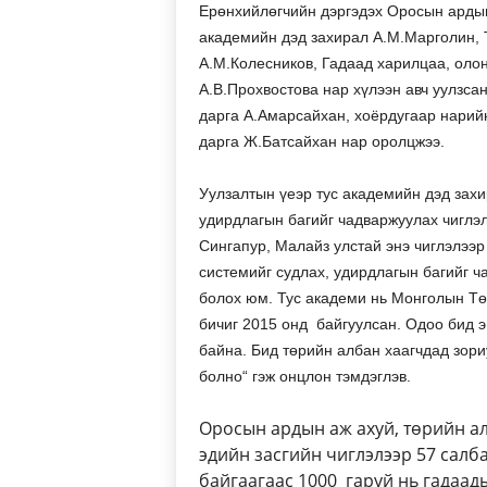
Ерөнхийлөгчийн дэргэдэх Оросын ардын
академийн дэд захирал А.М.Марголин, 
А.М.Колесников, Гадаад харилцаа, оло
А.В.Прохвостова нар хүлээн авч уулзса
дарга А.Амарсайхан, хоёрдугаар нарийн
дарга Ж.Батсайхан нар оролцжээ.
Уулзалтын үеэр тус академийн дэд зах
удирдлагын багийг чадваржуулах чиглэл
Сингапур, Малайз улстай энэ чиглэлээ
системийг судлах, удирдлагын багийг ч
болох юм. Тус академи нь Монголын Т
бичиг 2015 онд байгуулсан. Одоо бид э
байна. Бид төрийн албан хаагчдад зори
болно“ гэж онцлон тэмдэглэв.
Оросын ардын аж ахуй, төрийн а
эдийн засгийн чиглэлээр 57 салб
байгаагаас 1000 гаруй нь гадаады