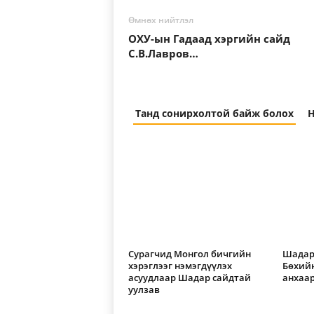
Өмнөх нийтлэл
ОХУ-ын Гадаад хэргийн сайд
С.В.Лавров…
Танд сонирхолтой байж болох
Н
Сурагчид Монгол бичгийн
Шадар
хэрэглээг нэмэгдүүлэх
Бөхий
асуудлаар Шадар сайдтай
анхаар
уулзав