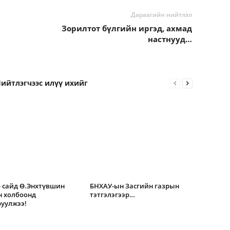
Дараагийн нийтлэл
Зорилтот бүлгийн иргэд, ахмад
настнууд…
ийтлэгчээс илүү ихийг
 сайд Ө.Энхтүвшин
БНХАУ-ын Засгийн газрын
н холбоонд
тэтгэлэгээр…
уулжээ!