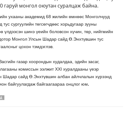
0 гаруй монгол оюутан суралцаж байна.
ийн ухааны академид 68 жилийн өмнөөс Монголчууд
д тус сургуулийн төгсөгчдөөс хорьдугаар зууны
 үлдээсэн шинэ үеийн боловсон хүчин, төр, нийгмийн
ы дотор Монгол Улсын Шадар сайд Ө.Энхтүвшин тус
аалсныг цохон тэмдэглэв.
Засгийн газар хоорондын худалдаа, эдийн засаг,
лагааны комиссын ээлжит XXI хуралдааны үеэр
ын Шадар сайд Ө.Энхтүвшин албан айлчлалын хүрээнд
хион байгуулагдаж байгаагаараа онцлог юм
.
ЙД