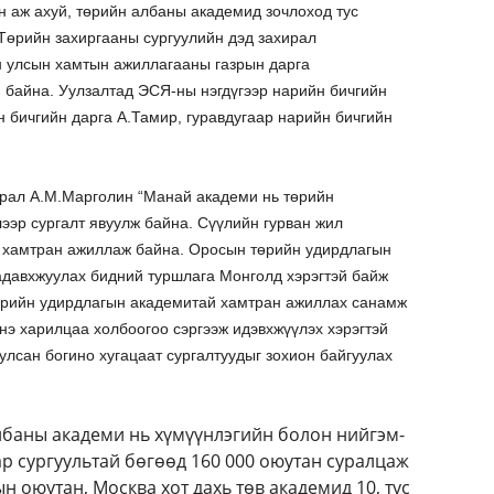
 аж ахуй, төрийн албаны академид зочлоход тус
Төрийн захиргааны сургуулийн дэд захирал
н улсын хамтын ажиллагааны газрын дарга
н байна. Уулзалтад ЭСЯ-ны нэгдүгээр нарийн бичгийн
 бичгийн дарга А.Тамир, гуравдугаар нарийн бичгийн
ирал А.М.Марголин “Манай академи нь төрийн
ээр сургалт явуулж байна. Сүүлийн гурван жил
р хамтран ажиллаж байна. Оросын төрийн удирдлагын
адавхжуулах бидний туршлага Монголд хэрэгтэй байж
өрийн удирдлагын академитай хамтран ажиллах санамж
нэ харилцаа холбоогоо сэргээж идэвхжүүлэх хэрэгтэй
улсан богино хугацаат сургалтуудыг зохион байгуулах
лбаны академи нь хүмүүнлэгийн болон нийгэм-
ар сургуультай бөгөөд 160 000 оюутан суралцаж
н оюутан, Москва хот дахь төв академид 10, тус