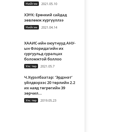
Нийгэм
2021.05.10
ХЭҮК: Ерөнхий сайдад
зөвлөмж хүргүүллээ
Нийгэм
2021.04.14
ХААИС-ийн оюутнууд АНУ-
ын Флоридагийн их
сургуульд суралцах
боломжтой боллоо
Улс төр
2021.05.7
Ч.Хүрэлбаатар: ‘Эрдэнэт’
үйлдвэрээс 20 төрлийн 2.2
их наяд төгрөгийн 39
зөрчил...
Улс төр
2019.05.23