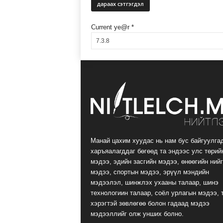
Current ye@r
*
Манай цахим хуудас нь нам бус байгуулга
харъяалагддаг бөгөөд та эндээс улс төрий
мэдээ, эдийн засгийн мэдээ, өнөөгийн ний
мэдээ, спортын мэдээ, эрүүл мэндийн
мэдээлэл, шинжлэх ухааны талаар, шинэ
технологиин талаар, соёл урлагын мэдээ, 
хэрэгтэй зөвлөгөө болон гадаад мэдээ
мэдээллийг олж унших болно.