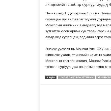
академийн салбар сургуулиудад 4
Элчин сайд Б.Дэлгэрмаа Оросын Нийгм
суралцаж ирсэн баялаг түүхийг дурьдаа
Монголын нийгмийн амьдралд тод мөрөө
зүтгэлтэн олон арван хүн төрөн гарсн
академид суралцаж, эрдмийн зэрэг хамг
Энэхүү уулзалт нь Монгол Улс, ОХУ-ын 
шинжлэх ухаан, техникийн хамтын ажил
Монголын хэсгийн ахлагч, Монгол Улс
төгссөн сургуульдаа зочлохын өмнө зо
СЭДЭВ
ШАДАР САЙД Ө.ЭНХТҮВШИН
ЭЛЧИН СА