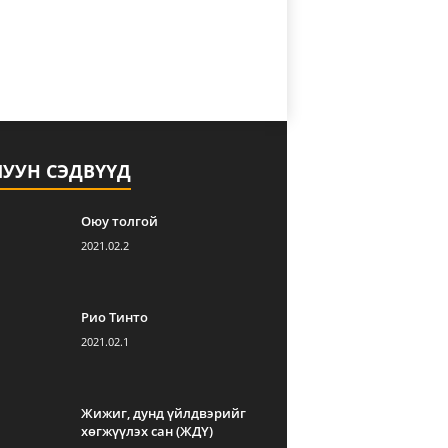
ЛУУН СЭДВҮҮД
Оюу толгой
2021.02.2
Рио Тинто
2021.02.1
Жижиг, дунд үйлдвэрийг
хөгжүүлэх сан (ЖДҮ)