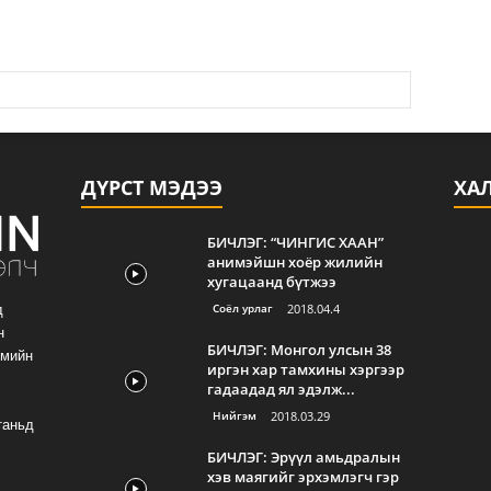
ДҮРСТ МЭДЭЭ
ХА
БИЧЛЭГ: “ЧИНГИС ХААН”
анимэйшн хоёр жилийн
хугацаанд бүтжээ
Соёл урлаг
2018.04.4
д
н
БИЧЛЭГ: Монгол улсын 38
гмийн
иргэн хар тамхины хэргээр
гадаадад ял эдэлж...
Нийгэм
2018.03.29
таньд
БИЧЛЭГ: Эрүүл амьдралын
хэв маягийг эрхэмлэгч гэр