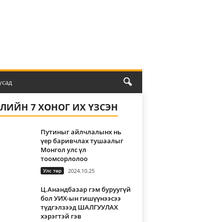
усад
ҮЛИЙН 7 ХОНОГ ИХ ҮЗСЭН
Путиныг айлчлалынх нь
үер баривчлах тушаалыг
Монгол улс үл
тоомсорлолоо
Улс төр
2024.10.25
Ц.Анандбазар гэм буруугүй
бол УИХ-ын гишүүнээсээ
түдгэлзээд ШАЛГУУЛАХ
хэрэгтэй гэв