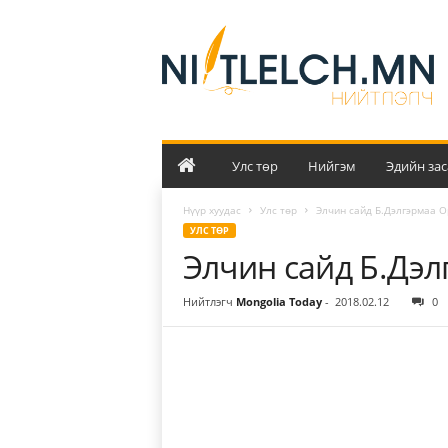
Н
и
й
т
л
э
л
ч
Улс төр
Нийгэм
Эдийн зас
Нүүр хуудас
Улс төр
Элчин сайд Б.Дэлгэрмаа 
УЛС ТӨР
Элчин сайд Б.Дэ
Нийтлэгч
Mongolia Today
-
2018.02.12
0