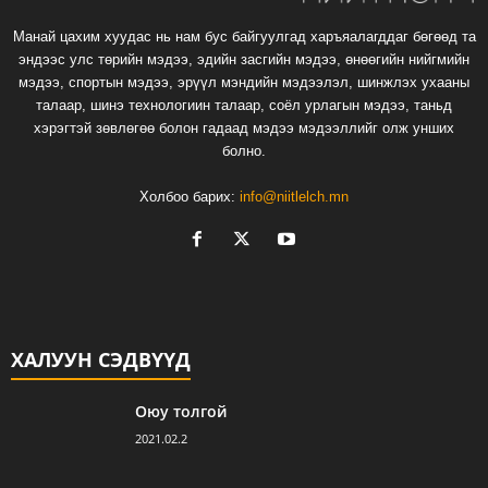
Манай цахим хуудас нь нам бус байгуулгад харъяалагддаг бөгөөд та
эндээс улс төрийн мэдээ, эдийн засгийн мэдээ, өнөөгийн нийгмийн
мэдээ, спортын мэдээ, эрүүл мэндийн мэдээлэл, шинжлэх ухааны
талаар, шинэ технологиин талаар, соёл урлагын мэдээ, таньд
хэрэгтэй зөвлөгөө болон гадаад мэдээ мэдээллийг олж унших
болно.
Холбоо барих:
info@niitlelch.mn
ХАЛУУН СЭДВҮҮД
Оюу толгой
2021.02.2