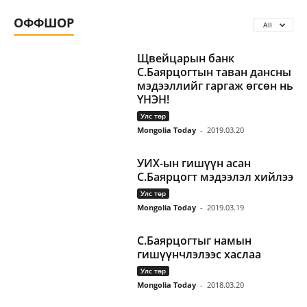
ОФФШОР
All
Щвейцарын банк
С.Баярцогтын таван дансны
мэдээллийг гаргаж өгсөн нь
ҮНЭН!
Улс төр
Mongolia Today
-
2019.03.20
УИХ-ын гишүүн асан
С.Баярцогт мэдээлэл хийлээ
Улс төр
Mongolia Today
-
2019.03.19
С.Баярцогтыг намын
гишүүнчлэлээс хаслаа
Улс төр
Mongolia Today
-
2018.03.20