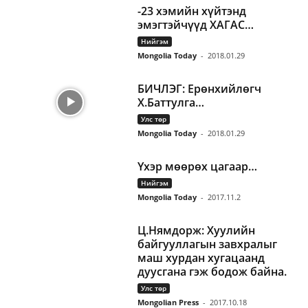
-23 хэмийн хүйтэнд
эмэгтэйчүүд ХАГАС…
Нийгэм
Mongolia Today
-
2018.01.29
БИЧЛЭГ: Ерөнхийлөгч
Х.Баттулга…
Улс төр
Mongolia Today
-
2018.01.29
Үхэр мөөрөх цагаар…
Нийгэм
Mongolia Today
-
2017.11.2
Ц.Нямдорж: Хуулийн
байгууллагын завхралыг
маш хурдан хугацаанд
дуусгана гэж бодож байна.
Улс төр
Mongolian Press
-
2017.10.18