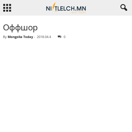
Оффшор
By
Mongolia Today
-
2018.04.4
0