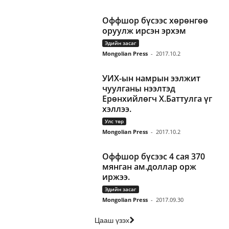
Оффшор бүсээс хөрөнгөө
оруулж ирсэн эрхэм
Эдийн засаг
Mongolian Press
-
2017.10.2
УИХ-ын намрын ээлжит
чуулганы нээлтэд
Ерөнхийлөгч Х.Баттулга үг
хэллээ.
Улс төр
Mongolian Press
-
2017.10.2
Оффшор бүсээс 4 сая 370
мянган ам.доллар орж
иржээ.
Эдийн засаг
Mongolian Press
-
2017.09.30
Цааш үзэх