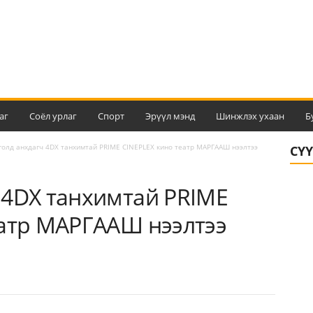
аг
Соёл урлаг
Спорт
Эрүүл мэнд
Шинжлэх ухаан
Б
олд анхдагч 4DX танхимтай PRIME CINEPLEX кино театр МАРГААШ нээлтээ
СҮ
 4DX танхимтай PRIME
еатр МАРГААШ нээлтээ