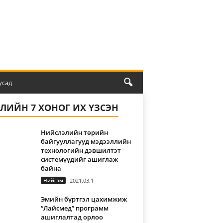
усад
ҮЛИЙН 7 ХОНОГ ИХ ҮЗСЭН
Нийслэлийн төрийн
байгууллагууд мэдээллийн
технологийн дэвшилтэт
системүүдийг ашиглаж
байна
Нийгэм
2021.03.1
Эмийн бүртгэл цахимжиж
“Лайсмед” программ
ашиглалтад орлоо