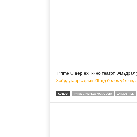
“
Prime Cineplex
” кино театрт “Амьдрал
Хоёрдугаар сарын 28-нд болох үйл явд
СЭДЭВ
PRIME CINEPLEX MONGOLIA
ZAISAN HILL