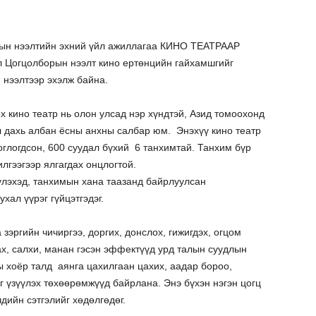
ын нээлтийн эхний үйл ажиллагаа КИНО ТЕАТРААР
л Цогцолборын нээлт кино ертөнцийн гайхамшгийг
 нээлтээр эхэлж байна.
x кино театр нь олон улсад нэр хүндтэй, Азид томоохонд
л дахь албан ёсны анхны салбар юм. Энэхүү кино театр
оглогдсон, 600 суудал бүхий 6 танхимтай. Танхим бүр
илгээгээр ялгагдах онцлогтой.
лэхэд, танхимын хана таазанд байрлуулсан
хал үүрэг гүйцэтгэдэг.
 зэргийн чичиргээ, доргих, донслох, гижигдэх, огцом
гах, салхи, манан гэсэн эффектүүд урд талын суудлын
 хоёр талд аянга цахилгаан цахих, аадар бороо,
г үзүүлэх төхөөрөмжүүд байрлана. Энэ бүхэн нэгэн цогц
дийн сэтгэлийг хөдөлгөдөг.