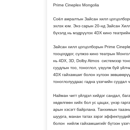
Prime Cineplex Mongolia
Соёл амралтын Зайсан хилл цогцолбор
эхлэх юм. Энэ сарын 20-нд Зайсан Хил
бүхэлд нь мэдрүүлэх 4DX кино театрийн
Зайсан хилл цогцолборын Prime Cineple
тооцогддог, сүлжээ кино театрын Монго
нь 4DX, 3D, Dolby Atmos системээр тон
суудлын тоо, тоноглол, үзүүлж буй үйлч
4DХ гайхамшиг болон хүлээн зөвшөөрүү
тоноглолуудаас гадна үзэгчийн суудал чу
Найман чигт үйлдэл хийдэг сандал, бага
хөдөлгөөн хийх бол ус цацах, үнэр гар
арын хэсэгт байрлана. Танхимын таазны
шуурга, манан татах зэрэг эффектүүдий
болон нийлж гайхамшигийг бүтээн үзэгч