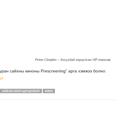
Prime Cineples – Хосуудад зориулсан VIP танхим.
 уран сайхны киноны Prescreening” арга хэмжээ болно:
ал
ЗАЙСАН ХИЛЛ ЦОГЦОЛБОР
КИНО