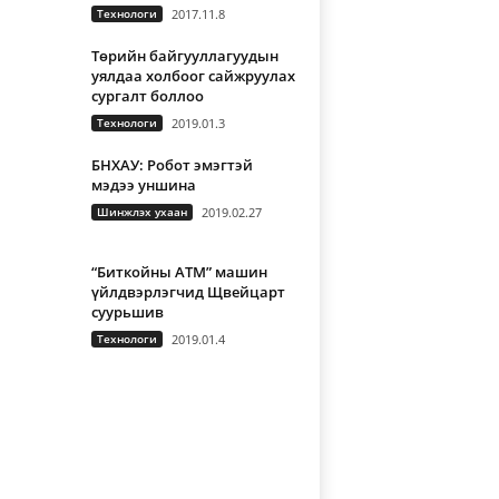
Технологи
2017.11.8
Төрийн байгууллагуудын
уялдаа холбоог сайжруулах
сургалт боллоо
Технологи
2019.01.3
БНХАУ: Робот эмэгтэй
мэдээ уншина
Шинжлэх ухаан
2019.02.27
“Биткойны АТМ” машин
үйлдвэрлэгчид Щвейцарт
суурьшив
Технологи
2019.01.4