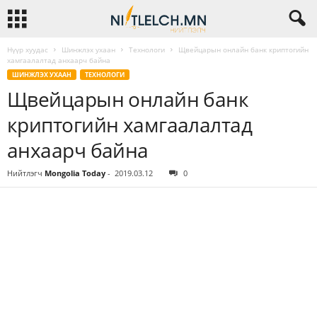
Нүүр хуудас
Шинжлэх ухаан
Технологи
Щвейцарын онлайн банк криптогийн
хамгаалалтад анхаарч байна
ШИНЖЛЭХ УХААН
ТЕХНОЛОГИ
Щвейцарын онлайн банк
криптогийн хамгаалалтад
анхаарч байна
Нийтлэгч
Mongolia Today
-
2019.03.12
0