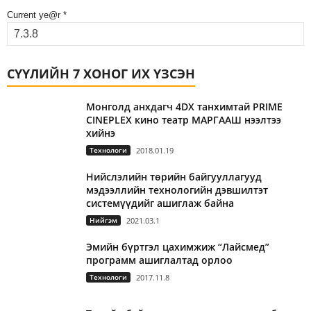
Current ye@r
*
СҮҮЛИЙН 7 ХОНОГ ИХ ҮЗСЭН
Монголд анхдагч 4DX танхимтай PRIME
CINEPLEX кино театр МАРГААШ нээлтээ
хийнэ
Технологи
2018.01.19
Нийслэлийн төрийн байгууллагууд
мэдээллийн технологийн дэвшилтэт
системүүдийг ашиглаж байна
Нийгэм
2021.03.1
Эмийн бүртгэл цахимжиж “Лайсмед”
программ ашиглалтад орлоо
Технологи
2017.11.8