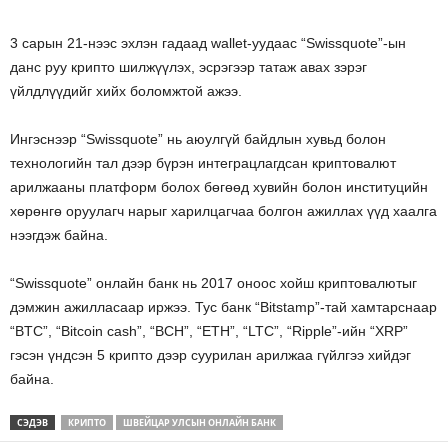
3 сарын 21-нээс эхлэн гадаад wallet-уудаас “Swissquote”-ын
данс руу крипто шилжүүлэх, эсрэгээр татаж авах зэрэг
үйлдлүүдийг хийх боломжтой ажээ.
Ингэснээр “Swissquote” нь аюулгүй байдлын хувьд болон
технологийн тал дээр бүрэн интеграцлагдсан криптовалют
арилжааны платформ болох бөгөөд хувийн болон институцийн
хөрөнгө оруулагч нарыг харилцагчаа болгон ажиллах үүд хаалга
нээгдэж байна.
“Swissquote” онлайн банк нь 2017 оноос хойш криптовалютыг
дэмжин ажилласаар иржээ. Тус банк “Bitstamp”-тай хамтарснаар
“BTC”, “Bitcoin cash”, “BCH”, “ETH”, “LTC”, “Ripple”-ийн “XRP”
гэсэн үндсэн 5 крипто дээр суурилан арилжаа гүйлгээ хийдэг
байна.
СЭДЭВ
КРИПТО
ШВЕЙЦАР УЛСЫН ОНЛАЙН БАНК