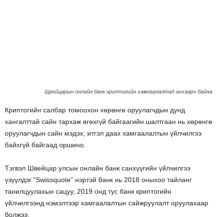
Щвейцарын онлайн банк криптогийн хамгаалалтад анхаарч байна
Криптогийн салбар томоохон хөрөнгө оруулагчдын дунд
хангалттай сайн тархаж өгөхгүй байгаагийн шалтгаан нь хөрөнгө
оруулагчдын сайн мэдэх, итгэл даах хамгаалалтын үйлчилгээ
байхгүй байгаад оршино.
Тэгвэл Швейцар улсын онлайн банк санхүүгийн үйлчилгээ
үзүүлдэг “Swissquote” нэртэй банк нь 2018 оныхоо тайланг
танилцуулахын сацуу, 2019 онд тус банк криптогийн
үйлчилгээнд нэмэлтээр хамгаалалтын сайжруулалт оруулахаар
болжээ.