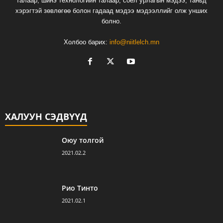
талаар, шинэ технологиин талаар, соёл урлагын мэдээ, таньд
хэрэгтэй зөвлөгөө болон гадаад мэдээ мэдээллийг олж унших
болно.
Холбоо барих:
info@niitlelch.mn
ХАЛУУН СЭДВҮҮД
Оюу толгой
2021.02.2
Рио Тинто
2021.02.1