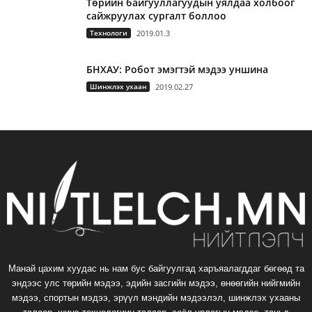
Төрийн байгууллагуудын уялдаа холбоог
сайжруулах сургалт боллоо
Технологи
2019.01.3
БНХАУ: Робот эмэгтэй мэдээ уншина
Шинжлэх ухаан
2019.02.27
Манай цахим хуудас нь нам бус байгуулгад харъяалагддаг бөгөөд та
эндээс улс төрийн мэдээ, эдийн засгийн мэдээ, өнөөгийн нийгмийн
мэдээ, спортын мэдээ, эрүүл мэндийн мэдээлэл, шинжлэх ухааны