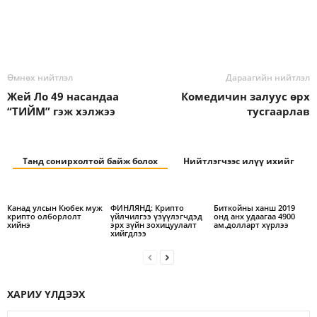
Өмнөх нийтлэл
Дараагийн нийтлэл
Жей Ло 49 насандаа
Комедичин залуус өрх
“ТИЙМ” гэж хэлжээ
тусгаарлав
Танд сонирхолтой байж болох
Нийтлэгчээс илүү ихийг
Канад улсын Кюбек муж
ФИНЛЯНД: Крипто
Биткойны ханш 2019
крипто олборлолт
үйлчилгээ үзүүлэгчдэд
онд анх удаагаа 4900
хийнэ
эрх зүйн зохицуулалт
ам.долларт хүрлээ
хийгдлээ
ХАРИУ ҮЛДЭЭХ