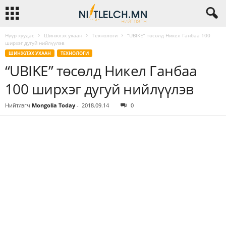
Нүүр хуудас
Шинжлэх ухаан
Технологи
“UBIKE” төсөлд Никел Ганбаа 100
ширхэг дугуй нийлүүлэв
ШИНЖЛЭХ УХААН
ТЕХНОЛОГИ
“UBIKE” төсөлд Никел Ганбаа
100 ширхэг дугуй нийлүүлэв
Нийтлэгч
Mongolia Today
-
2018.09.14
0