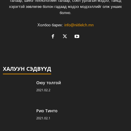
талаар, шинэ технологиин талаар, соёл урлагын мэдээ, таньд
хэрэгтэй зөвлөгөө болон гадаад мэдээ мэдээллийг олж унших
болно.
Холбоо барих:
info@niitlelch.mn
ХАЛУУН СЭДВҮҮД
Оюу толгой
2021.02.2
Рио Тинто
2021.02.1