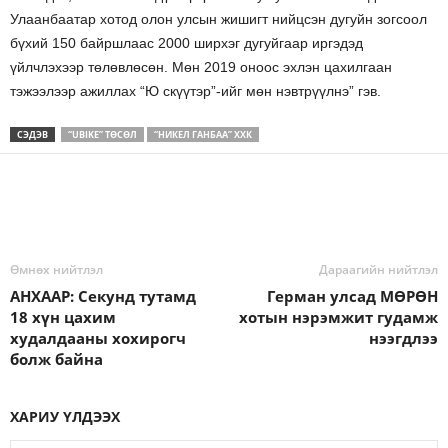
Улаанбаатар хотод олон улсын жишигт нийцсэн дугуйн зогсоол
бүхий 150 байршлаас 2000 ширхэг дугуйгаар иргэдэд
үйлчлэхээр төлөвлөсөн. Мөн 2019 оноос эхлэн цахилгаан
тэжээлээр ажиллах “Ю скүүтэр”-ийг мөн нэвтрүүлнэ” гэв.
СЭДЭВ
“UBIKE” ТӨСӨЛ
“НИКЕЛ ГАНБАА” ХХК
Өмнөх нийтлэл
Дараагийн нийтлэл
АНХААР: Секунд тутамд
Герман улсад МӨРӨН
18 хүн цахим
хотын нэрэмжит гудамж
худалдааны хохирогч
нээгдлээ
болж байна
ХАРИУ ҮЛДЭЭХ