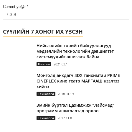
Current ye@r
*
СҮҮЛИЙН 7 ХОНОГ ИХ ҮЗСЭН
Нийслэлийн төрийн байгууллагууд
мэдээллийн технологийн дэвшилтэт
системүүдийг ашиглаж байна
Нийгэм
2021.03.1
Монголд анхдагч 4DX танхимтай PRIME
CINEPLEX кино театр МАРГААШ нээлтээ
хийнэ
Технологи
2018.01.19
Эмийн бүртгэл цахимжиж “Лайсмед”
программ ашиглалтад орлоо
Технологи
2017.11.8