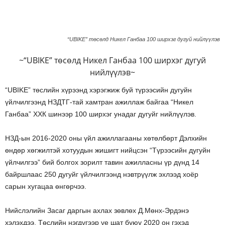
“UBIKE” төсөлд Никел Ганбаа 100 ширхэг дугуй нийлүүлэв
~“UBIKE” төсөлд Никел Ганбаа 100 ширхэг дугуй
нийлүүлэв~
“UBIKE” төслийн хүрээнд хэрэгжиж буй түрээсийн дугуйн
үйлчилгээнд НЗДТГ-тай хамтран ажиллаж байгаа “Никел
Ганбаа” ХХК шинээр 100 ширхэг унадаг дугуйг нийлүүлэв.
НЗД-ын 2016-2020 оны үйл ажиллагааны хөтөлбөрт Дэлхийн
өндөр хөгжилтэй хотуудын жишигт нийцсэн “Түрээсийн дугуйн
үйлчилгээ” бий болгох зорилт тавин ажилласны үр дүнд 14
байршлаас 250 дугуйг үйлчилгээнд нэвтрүүлж эхлээд хоёр
сарын хугацаа өнгөрчээ.
Нийслэлийн Засаг даргын ахлах зөвлөх Д.Мөнх-Эрдэнэ
хэлэхдээ, Төслийн нэгдүгээр үе шат буюу 2020 он гэхэд