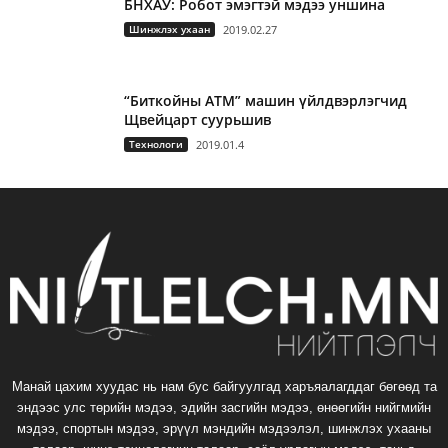
БНХАУ: Робот эмэгтэй мэдээ уншина
Шинжлэх ухаан
2019.02.27
“Биткойны АТМ” машин үйлдвэрлэгчид
Щвейцарт суурьшив
Технологи
2019.01.4
Манай цахим хуудас нь нам бус байгуулгад харъяалагддаг бөгөөд та
эндээс улс төрийн мэдээ, эдийн засгийн мэдээ, өнөөгийн нийгмийн
мэдээ, спортын мэдээ, эрүүл мэндийн мэдээлэл, шинжлэх ухааны