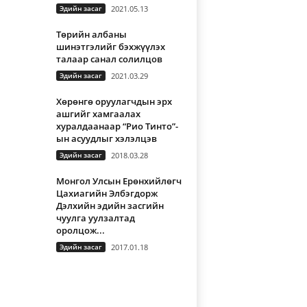
Эдийн засаг
2021.05.13
Төрийн албаны
шинэтгэлийг бэхжүүлэх
талаар санал солилцов
Эдийн засаг
2021.03.29
Хөрөнгө оруулагчдын эрх
ашгийг хамгаалах
хуралдаанаар “Рио Тинто”-
ын асуудлыг хэлэлцэв
Эдийн засаг
2018.03.28
Монгол Улсын Ерөнхийлөгч
Цахиагийн Элбэгдорж
Дэлхийн эдийн засгийн
чуулга уулзалтад
оролцож...
Эдийн засаг
2017.01.18