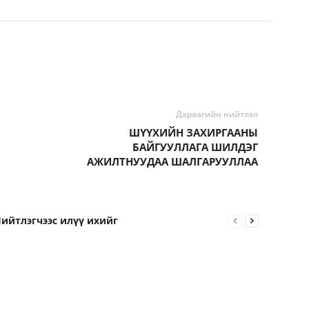
Дараагийн нийтлэл
ШҮҮХИЙН ЗАХИРГААНЫ
БАЙГУУЛЛАГА ШИЛДЭГ
АЖИЛТНУУДАА ШАЛГАРУУЛЛАА
ийтлэгчээс илүү ихийг