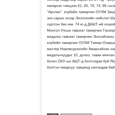
нөхөрсөг тэмцээн 61, 65, 70, 74, 86 гэ
“Арслан” клубийн тамирчин ОУХМ Занд
энэ сарын эхээр Энэтхэгийн нийслэл Ш
хүртсэн бөх юм. 74 кг-д ДАШТ-ий хошой
Монгол Улсын гавьяат тамирчин Ганзор
медальт, гавьяат тамирчин Энхсайханы
клубийн тамирчин ОУХМ Төмөр-Очирын Т
мастер Норовсүрэнгийн Амарсайхан нар
медальтнуудыг 10, долоо, таван мянга
болох ОХУ-ын АШТ-д бэлтгэгдэж буй Яку
бэлтгэл ямархуу түвшинд хангагдаж бай