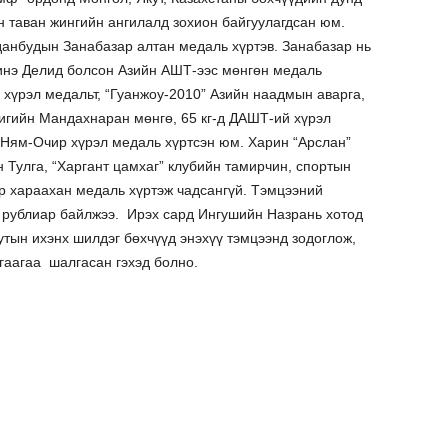
сэн таван жингийн ангилалд зохион байгуулагдсан юм.
анбудын Занабазар алтан медаль хүртэв. Занабазар нь
инэ Делид болсон Азийн АШТ-ээс мөнгөн медаль
 хүрэл медальт, “Гуанжоу-2010” Азийн наадмын аварга,
игийн Мандахнаран мөнгө, 65 кг-д ДАШТ-ий хүрэл
 Ням-Очир хүрэл медаль хүртсэн юм. Харин “Арслан”
улга, “Харгант цамхаг” клубийн тамирчин, спортын
 хараахан медаль хүртэж чадсангүй. Тэмцээний
н рублиар байлжээ. Ирэх сард Ингушийн Назрань хотод
тын ихэнх шилдэг бөхчүүд энэхүү тэмцээнд зодоглож,
гаагаа шалгасан гэхэд болно.