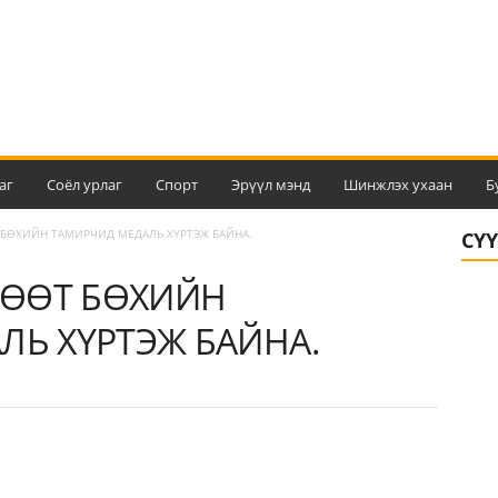
аг
Соёл урлаг
Спорт
Эрүүл мэнд
Шинжлэх ухаан
Б
ӨХИЙН ТАМИРЧИД МЕДАЛЬ ХҮРТЭЖ БАЙНА.
СҮ
ӨӨТ БӨХИЙН
ЛЬ ХҮРТЭЖ БАЙНА.