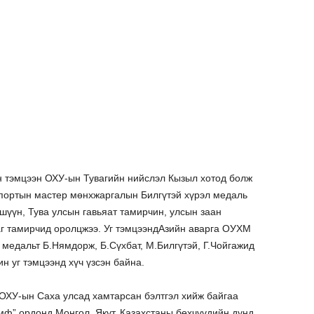
йн тэмцээн ОХУ-ын Тувагийн нийслэл Кызыл хотод болж
 спортын мастер мөнхжаргалын Билгүтэй хүрэл медаль
үүн, Тува улсын гавьяат тамирчин, улсын заан
г тамирчид оролцжээ. Уг тэмцээндАзийн аварга ОУХМ
медальт Б.Нямдорж, Б.Сүхбат, М.Билгүтэй, Г.Чойгажид
н уг тэмцээнд хүч үзсэн байна.
ОХУ-ын Саха улсад хамтарсан бэлтгэл хийж байгаа
мф” ордонд Монгол, Якут, Казахстаны бөхчүүдийн дунд