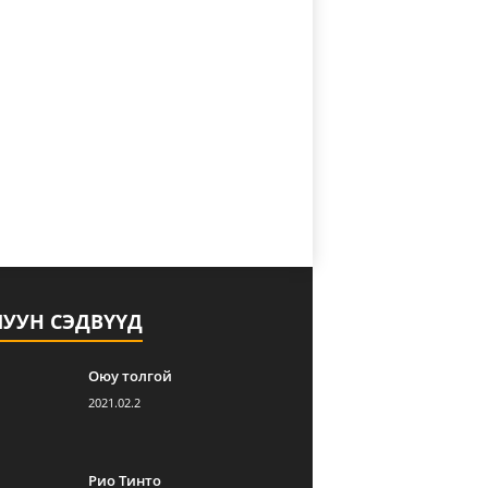
ЛУУН СЭДВҮҮД
Оюу толгой
2021.02.2
Рио Тинто