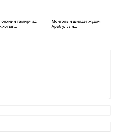
т бөхийн тамирчид
Монголын шилдэг жүдоч
к хотыг…
Араб улсын…