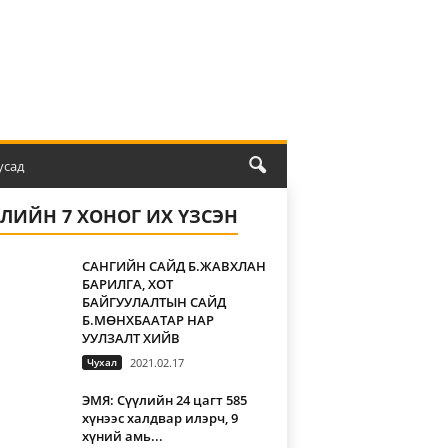
усад
ҮЛИЙН 7 ХОНОГ ИХ ҮЗСЭН
САНГИЙН САЙД Б.ЖАВХЛАН
БАРИЛГА, ХОТ
БАЙГУУЛАЛТЫН САЙД
Б.МӨНХБААТАР НАР
УУЛЗАЛТ ХИЙВ
Чухал
2021.02.17
ЭМЯ: Сүүлийн 24 цагт 585
хүнээс халдвар илэрч, 9
хүний амь...