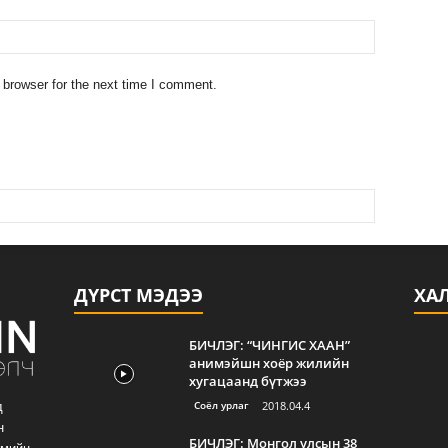
 browser for the next time I comment.
ДҮРСТ МЭДЭЭ
ХА
БИЧЛЭГ: “ЧИНГИС ХААН”
анимэйшн хоёр жилийн
хугацаанд бүтжээ
Соёл урлаг
2018.04.4
д
н
БИЧЛЭГ: Монгол улсын 38