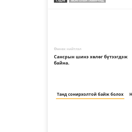
СЭДЭВ
МОНГОЛЫН ТАМИРЧИД
Өмнөх нийтлэл
Сансрын шинэ хөлөг бүтээгдэж
байна.
Танд сонирхолтой байж болох
Н