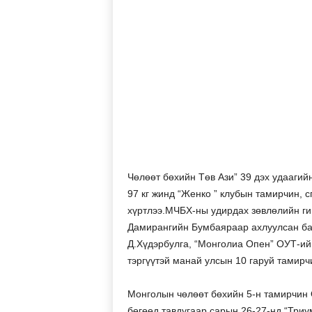
Чөлөөт бөхийн Төв Ази” 39 дэх удааги
97 кг жинд “Женко ” клубын тамирчин,
хүртлээ.МЧБХ-ны удирдах зөвлөлийн гиш
Дамирангийн Бумбаяраар ахлуулсан ба
Д.Хүдэрбулга, “Монголиа Опен” ОУТ-ий 
тэргүүтэй манай улсын 10 гаруй тамирчи
Монголын чөлөөт бөхийн 5-н тамирчин 
бөгөөд тавдугаар сарын 26-27-нд “Триу