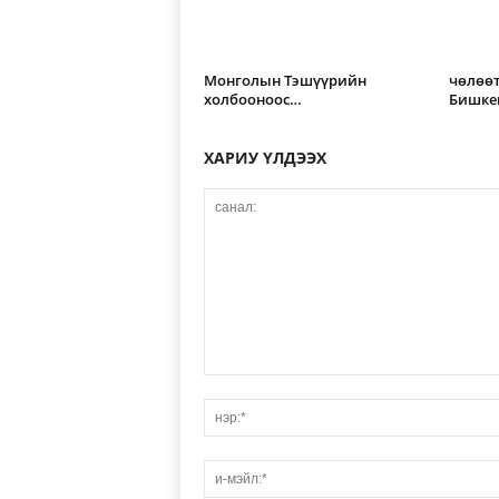
Монголын Тэшүүрийн
чөлөө
холбооноос…
Бишке
ХАРИУ ҮЛДЭЭХ