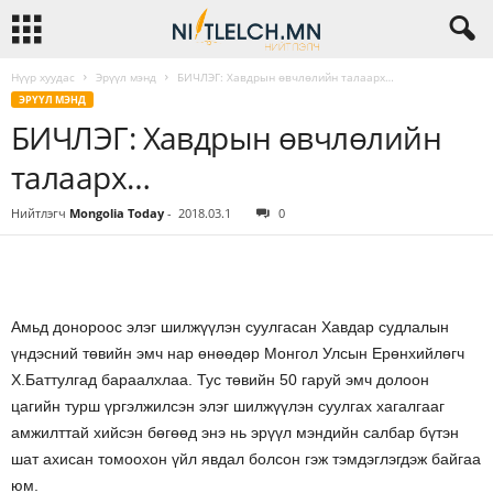
Нүүр хуудас
Эрүүл мэнд
БИЧЛЭГ: Хавдрын өвчлөлийн талаарх…
ЭРҮҮЛ МЭНД
БИЧЛЭГ: Хавдрын өвчлөлийн
талаарх…
Нийтлэгч
Mongolia Today
-
2018.03.1
0
Амьд донороос элэг шилжүүлэн суулгасан Хавдар судлалын
үндэсний төвийн эмч нар өнөөдөр Монгол Улсын Ерөнхийлөгч
Х.Баттулгад бараалхлаа. Тус төвийн 50 гаруй эмч долоон
цагийн турш үргэлжилсэн элэг шилжүүлэн суулгах хагалгааг
амжилттай хийсэн бөгөөд энэ нь эрүүл мэндийн салбар бүтэн
шат ахисан томоохон үйл явдал болсон гэж тэмдэглэгдэж байгаа
юм.