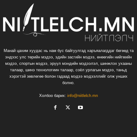
Манай цахим хуудас нь нам бус байгуулгад харъяалагддаг бөгөөд та
эндээс улс төрийн мэдээ, эдийн засгийн мэдээ, өнөөгийн нийгмийн
мэдээ, спортын мэдээ, эрүүл мэндийн мэдээлэл, шинжлэх ухааны
талаар, шинэ технологиин талаар, соёл урлагын мэдээ, таньд
хэрэгтэй зөвлөгөө болон гадаад мэдээ мэдээллийг олж унших
болно.
Холбоо барих:
info@niitlelch.mn