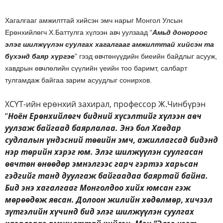
Хагалгааг амжилттай хийсэн эмч нарыг Монгол Улсын
Ерөнхийлөгч Х.Баттулга хүлээн авч уулзаад “
Амьд донороос
элэг шилжүүлэн суулгах хагалгааг амжилттай хийсэн та
бүхэнд баяр хүргэе
” гээд өвчтөнүүдийн биеийн байдлыг асууж,
хавдрын өвчлөлийн сүүлийн үеийн тоо баримт, салбарт
тулгамдаж байгаа зарим асуудлыг сонирхов.
ХСҮТ-ийн ерөнхий захирал, профессор Ж.Чинбүрэн
“
Ноён Ерөнхийлөгч бидний хүсэлтийг хүлээн авч
уулзаж байгаад баярлалаа. Энэ бол Хавдар
судлалын үндэсний төвийн эмч, ажиллагсад бидэнд
нэр төрийн хэрэг юм. Элэг шилжүүлэн суулгасан
өвчтөн өнөөдөр эмнэлгээс гарч гэртээ харьсан
гэдгийг танд дуулгаж байгаадаа баяртай байна.
Бид энэ хагалгааг Монголдоо хийх юмсан гэж
мөрөөдөж явсан. Долоон жилийн хөдөлмөр, хичээл
зүтгэлийн хүчинд бид элэг шилжүүлэн суулгах