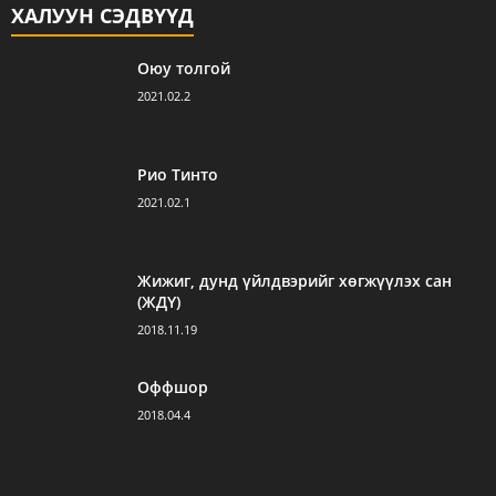
ХАЛУУН СЭДВҮҮД
Оюу толгой
2021.02.2
Рио Тинто
2021.02.1
Жижиг, дунд үйлдвэрийг хөгжүүлэх сан
(ЖДҮ)
2018.11.19
Оффшор
2018.04.4