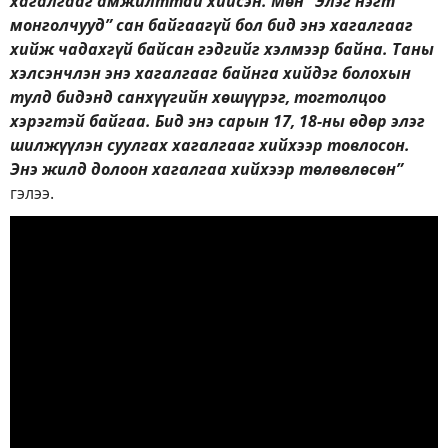
хагалгааг амжилттай хийсэн. Мөн “Элэг нэгт
монголчууд” сан байгаагүй бол бид энэ хагалгааг
хийж чадахгүй байсан гэдгийг хэлмээр байна. Таны
хэлсэнчлэн энэ хагалгааг байнга хийдэг болохын
тулд бидэнд санхүүгийн хөшүүрэг, тогтолцоо
хэрэгтэй байгаа. Бид энэ сарын 17, 18-ны өдөр элэг
шилжүүлэн суулгах хагалгааг хийхээр товлосон.
Энэ жилд долоон хагалгаа хийхээр төлөвлөсөн”
гэлээ.