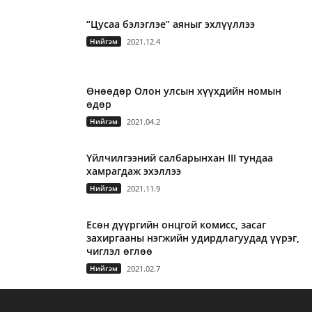
“Цусаа бэлэглэе” аяныг эхлүүллээ
Нийгэм
2021.12.4
Өнөөдөр Олон улсын хүүхдийн номын
өдөр
Нийгэм
2021.04.2
Үйлчилгээний салбарынхан III тундаа
хамрагдаж эхэллээ
Нийгэм
2021.11.9
Есөн дүүргийн онцгой комисс, засаг
захиргааны нэгжийн удирдлагуудад үүрэг,
чиглэл өглөө
Нийгэм
2021.02.7