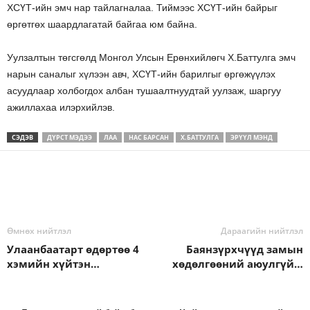
ХСҮТ-ийн эмч нар тайлагналаа. Тиймээс ХСҮТ-ийн байрыг
өргөтгөх шаардлагатай байгаа юм байна.
Уулзалтын төгсгөлд Монгол Улсын Ерөнхийлөгч Х.Баттулга эмч
нарын саналыг хүлээн авч, ХСҮТ-ийн барилгыг өргөжүүлэх
асуудлаар холбогдох албан тушаалтнуудтай уулзаж, шаргуу
ажиллахаа илэрхийлэв.
СЭДЭВ
ДҮРСТ МЭДЭЭ
ЛАА
НАС БАРСАН
Х.БАТТУЛГА
ЭРҮҮЛ МЭНД
Өмнөх нийтлэл
Дараагийн нийтлэл
Улаанбаатарт өдөртөө 4
Баянзүрхчүүд замын
хэмийн хүйтэн…
хөдөлгөөний аюулгүй…