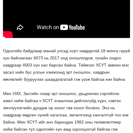
Одоогийн байдлаар манай улсад хорт хавдартай 18 мянга гаруй
хүн байгаагаас 6073 нь 2017 онд оношлогдож, тухайн ондоо
хавдраар 4003 хүн нас барсан байна. Тиймээс ХСҮТ зөвхөн мэс
засал хийх бус улсын хэмжээнд эрт оношлох, хавдрын
өвчлөлийг бууруулах шаардлагатай гэж үзэж байгаа юм байна.
Мөн УИХ, Засгийн газар эрт оношлох, урьдчилан сэргийлэх
ажил хийж байгаа ч ХСҮТ ачааллаа дийлэхгүйд хүрч, хэвтэн
эмчлүүлэгчийн дундаж ор хоног тав хоног болжээ. Энэ нь
хавдраар өвдсөн хүний хагалгаа, эмчилгээнд хангалтгүй тоо юм
байна. Мөн ХСҮТ-ийг анх барихдаа 1982 оны төлөвлөлтөөр
хийж байсан тул одоогийн хүн амд хүрэлцэхгүй байгаа гэж