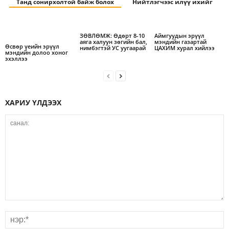
Танд сонирхолтой байж болох
Нийтлэгчээс илүү ихийг
ЗӨВЛӨМЖ: Өдөрт 8-10
Аймгуудын эрүүл
аяга халуун зөгийн бал,
мэндийн газартай
Өсвөр үеийн эрүүл
нимбэгтэй УС уугаарай
ЦАХИМ хурал хийлээ
мэндийн долоо хоног
эхэллээ
ХАРИУ ҮЛДЭЭХ