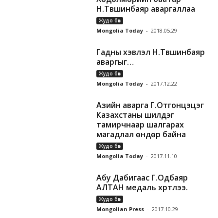
Н.Түвшинбаяр аваргаллаа
Жудо бөх
Mongolia Today
-
2018.05.29
Гадны хэвлэл Н.Түвшинбаяр
аваргыг…
Жудо бөх
Mongolia Today
-
2017.12.22
Азийн аварга Г.Отгонцэцэг
Казахстаны шилдэг
тамирчнаар шалгарах
магадлал өндөр байна
Жудо бөх
Mongolia Today
-
2017.11.10
Абу Дабигаас Г.Одбаяр
АЛТАН медаль хүртлээ.
Жудо бөх
Mongolian Press
-
2017.10.29