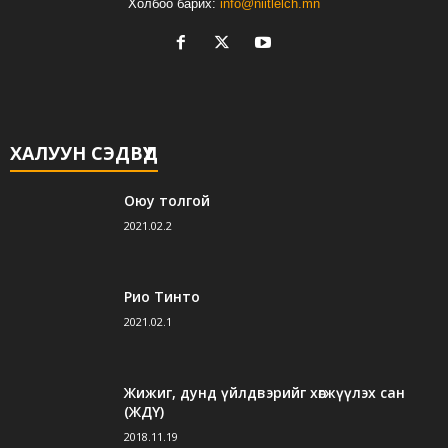
Холбоо барих:
info@niitlelch.mn
ХАЛУУН СЭДВҮҮД
Оюу толгой
2021.02.2
Рио Тинто
2021.02.1
Жижиг, дунд үйлдвэрийг хөгжүүлэх сан
(ЖДҮ)
2018.11.19