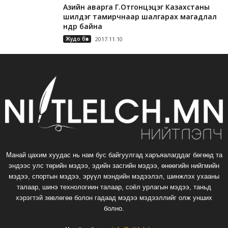
Азийн аварга Г.Отгонцэцэг Казахстаны
шилдэг тамирчнаар шалгарах магадлал
өндөр байна
Жудо бөх
2017.11.10
Манай цахим хуудас нь нам бус байгуулгад харъяалагддаг бөгөөд та
эндээс улс төрийн мэдээ, эдийн засгийн мэдээ, өнөөгийн нийгмийн
мэдээ, спортын мэдээ, эрүүл мэндийн мэдээлэл, шинжлэх ухааны
талаар, шинэ технологиин талаар, соёл урлагын мэдээ, таньд
хэрэгтэй зөвлөгөө болон гадаад мэдээ мэдээллийг олж унших
болно.