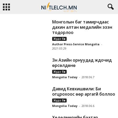
Монголын баг тамирчдаас
дахин алтан медалийн эзэн
тодорлоо
Жудо бөх
Author Press-Service Mongolia
-
2021.03.29
Зүүн Азийн орнуудад жүдочид
өрсөлдөнө
Жудо бөх
Mongolia Today
-
2018.06.7
Давид Кевхишвили: Би
огцрохоос өөр аргагүй боллоо
Жудо бөх
Mongolia Today
-
2018.06.6
Хөдөлмөрийн баатар