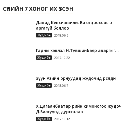
СҮҮЛИЙН 7 ХОНОГ ИХ ҮЗСЭН
Давид Кевхишвили: Би огцрохоос өөр
аргагүй боллоо
Жудо бөх
2018.06.6
Гадны хэвлэл Н.Түвшинбаяр аваргыг…
Жудо бөх
2017.12.22
Зүүн Азийн орнуудад жүдочид өрсөлдөнө
Жудо бөх
2018.06.7
Х.Цагаанбаатар өөрийн кимоногоо жудоч
Д.Билгүүнд дурсгалаа
Жудо бөх
2017.10.12