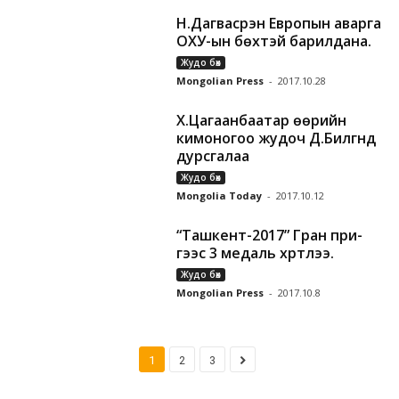
Н.Дагвасүрэн Европын аварга
ОХУ-ын бөхтэй барилдана.
Жудо бөх
Mongolian Press
-
2017.10.28
Х.Цагаанбаатар өөрийн
кимоногоо жудоч Д.Билгүүнд
дурсгалаа
Жудо бөх
Mongolia Today
-
2017.10.12
“Ташкент-2017” Гран при-
гээс 3 медаль хүртлээ.
Жудо бөх
Mongolian Press
-
2017.10.8
1
2
3