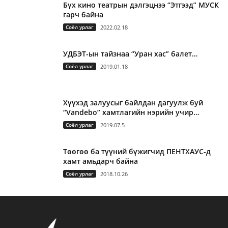
Бүх кино театрын дэлгэцнээ “Этгээд” МУСК
гарч байна
Соёл урлаг
2022.02.18
УДБЭТ-ын тайзнаа “Уран хас” балет…
Соёл урлаг
2019.01.18
Хүүхэд залуусыг байлдан дагуулж буй
“Vandebo” хамтлагийн нэрийн учир…
Соёл урлаг
2019.07.5
Төөгөө ба түүний бүжигчид ПЕНТХАУС-д
хамт амьдарч байна
Соёл урлаг
2018.10.26