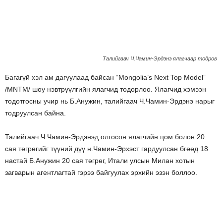
Талийгаач Ч.Чамин-Эрдэнэ ялагчаар тодров
Багагүй хэл ам дагуулаад байсан “Mongolia’s Next Top Model”
/MNTM/ шоу нэвтрүүлгийн ялагчид тодорлоо. Ялагчид хэмээн
тодотгосны учир нь Б.Анужин, талийгаач Ч.Чамин-Эрдэнэ нарыг
тодруулсан байна.
Талийгаач Ч.Чамин-Эрдэнэд олгосон ялагчийн цом болон 20
сая төгрөгийг түүний дүү н.Чамин-Эрхэст гардуулсан бгөөд 18
настай Б.Анужин 20 сая төгрөг, Итали улсын Милан хотын
загварын агентлагтай гэрээ байгуулах эрхийн эзэн боллоо.