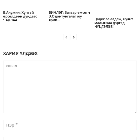
Б.Анужин: Хүчтэй
БИЧЛЭГ: Загвар өмсөгч
өрсөлдөөн дундаас
Э.Одонтунгалаг юу
Цадиг аа алдаж, буянт
ЧАДЛАА
ярив…
малынхаа дэргэд
НҮЦГЭЛЭВ!
ХАРИУ ҮЛДЭЭХ