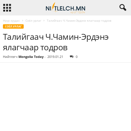
Нүүр хуудас
Соёл урлаг
Талийгаач Ч.Чамин-Эрдэнэ ялагчаар тодров
СОЁЛ УРЛАГ
Талийгаач Ч.Чамин-Эрдэнэ
ялагчаар тодров
Нийтлэгч
Mongolia Today
-
2019.01.21
0