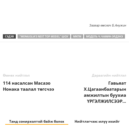
Загвар өмсөгч Б.Анужин
СЭДЭВ
“MONGOLIA’S NEXT TOP MODEL” ШОУ
MNTM
МОДЕЛЬ Ч.ЧАМИН-ЭРДЭНЭ
Өмнөх нийтлэл
Дараагийн нийтлэл
114 насалсан Масазо
Гавьяат
Нонака таалал төгсчээ
Х.Цагаанбаатарын
амжилтын буухиа
ҮРГЭЛЖИЛСЭЭР…
Танд сонирхолтой байж болох
Нийтлэгчээс илүү ихийг