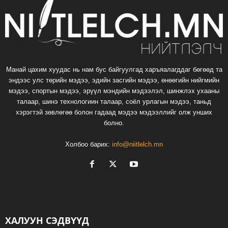
Манай цахим хуудас нь нам бус байгуулгад харъяалагддаг бөгөөд та
эндээс улс төрийн мэдээ, эдийн засгийн мэдээ, өнөөгийн нийгмийн
мэдээ, спортын мэдээ, эрүүл мэндийн мэдээлэл, шинжлэх ухааны
талаар, шинэ технологиин талаар, соёл урлагын мэдээ, таньд
хэрэгтэй зөвлөгөө болон гадаад мэдээ мэдээллийг олж унших
болно.
Холбоо барих:
info@niitlelch.mn
ХАЛУУН СЭДВҮҮД