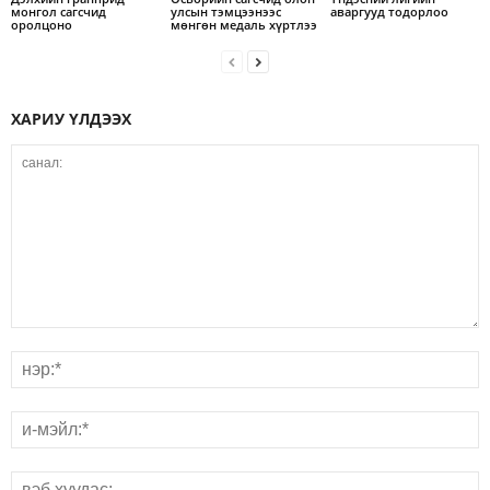
монгол сагсчид
улсын тэмцээнээс
аваргууд тодорлоо
оролцоно
мөнгөн медаль хүртлээ
ХАРИУ ҮЛДЭЭХ