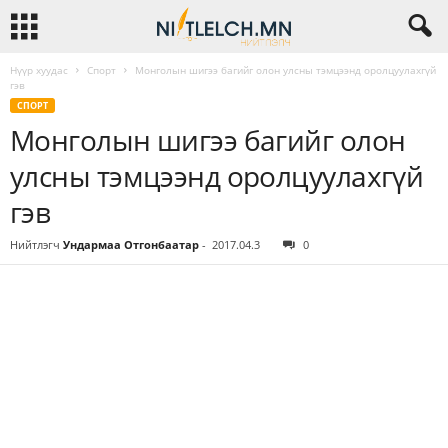
Нүүр хуудас
Спорт
Монголын шигээ багийг олон улсны тэмцээнд оролцуулахгүй
гэв
СПОРТ
Монголын шигээ багийг олон
улсны тэмцээнд оролцуулахгүй
гэв
Нийтлэгч
Ундармаа Отгонбаатар
-
2017.04.3
0