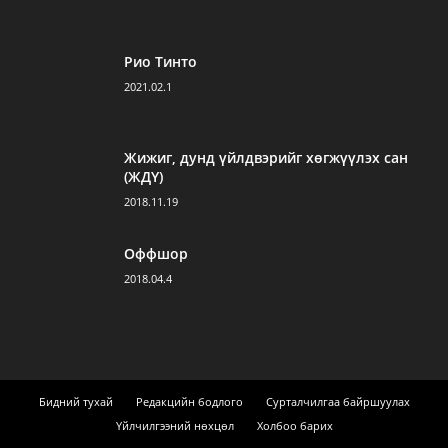
Рио Тинто
2021.02.1
Жижиг, дунд үйлдвэрийг хөгжүүлэх сан
(ЖДҮ)
2018.11.19
Оффшор
2018.04.4
Бидний тухай
Редакцийн бодлого
Сурталчилгаа байршуулах
Үйлчилгээний нөхцөл
Холбоо барих