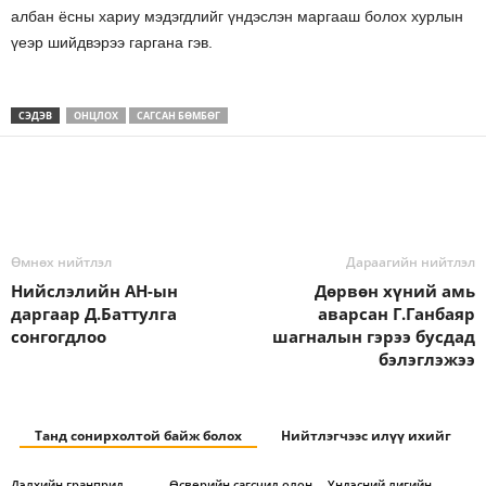
албан ёсны хариу мэдэгдлийг үндэслэн маргааш болох хурлын
үеэр шийдвэрээ гаргана гэв.
СЭДЭВ
ОНЦЛОХ
САГСАН БӨМБӨГ
Өмнөх нийтлэл
Дараагийн нийтлэл
Нийслэлийн АН-ын
Дөрвөн хүний амь
даргаар Д.Баттулга
аварсан Г.Ганбаяр
сонгогдлоо
шагналын гэрээ бусдад
бэлэглэжээ
Танд сонирхолтой байж болох
Нийтлэгчээс илүү ихийг
Дэлхийн гранприд
Өсвөрийн сагсчид олон
Үндэсний лигийн