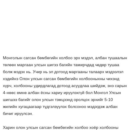
Монголын сагсан бөмбөгийн холбоо эрх мэдэл, албан тушаалын
төлөөх маргаан улсын шигээ багийн тамирчдад чөдөр тушаа
болж мэдэх нь. Учир нь эл дотоод маргааны талаарх мэдээлэл
хэдийнэ Олон улсын сагсан бөмбөгийн холбооныхны чихэнд
хүрч, холбооны удирдлагад дотоод асуудлаа шийдэж, энэ сарын
4-нөөс өмнө албан ёсны хариу ирүүлэхгүй бол Монгол Улсын
шигшээ багийг олон улсын тэмцээнд оролцох эрхийг 5-10
жилийн хугацаагаар түдгэлзүүлэх болсоноо мэдэгдэж албан
бичиг ирүүлсэн.
Харин олон улсын сагсан бөмбөгийн холбоо хоёр холбооны