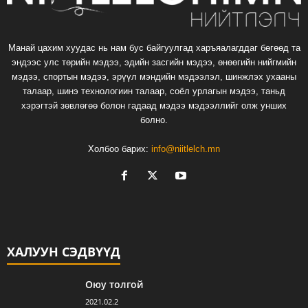
Манай цахим хуудас нь нам бус байгуулгад харъяалагддаг бөгөөд та
эндээс улс төрийн мэдээ, эдийн засгийн мэдээ, өнөөгийн нийгмийн
мэдээ, спортын мэдээ, эрүүл мэндийн мэдээлэл, шинжлэх ухааны
талаар, шинэ технологиин талаар, соёл урлагын мэдээ, таньд
хэрэгтэй зөвлөгөө болон гадаад мэдээ мэдээллийг олж унших
болно.
Холбоо барих:
info@niitlelch.mn
ХАЛУУН СЭДВҮҮД
Оюу толгой
2021.02.2