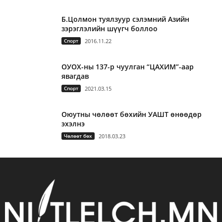
Б.Цолмон туялзуур сэлэмний Азийн
зэрэглэлийн шүүгч боллоо
Спорт
2016.11.22
ОУОХ-ны 137-р чуулган “ЦАХИМ”-аар
явагдав
Спорт
2021.03.15
Оюутны чөлөөт бөхийн УАШТ өнөөдөр
эхэлнэ
Чөлөөт бөх
2018.03.23