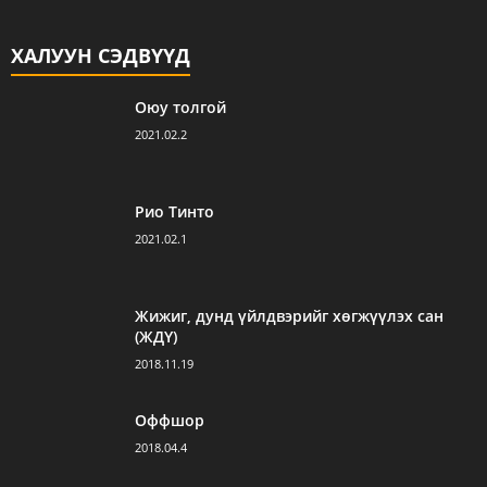
ХАЛУУН СЭДВҮҮД
Оюу толгой
2021.02.2
Рио Тинто
2021.02.1
Жижиг, дунд үйлдвэрийг хөгжүүлэх сан
(ЖДҮ)
2018.11.19
Оффшор
2018.04.4