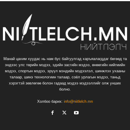
Манай цахим хуудас нь нам бус байгуулгад харъяалагддаг бөгөөд та
эндээс улс төрийн мэдээ, эдийн засгийн мэдээ, өнөөгийн нийгмийн
мэдээ, спортын мэдээ, эрүүл мэндийн мэдээлэл, шинжлэх ухааны
талаар, шинэ технологиин талаар, соёл урлагын мэдээ, таньд
хэрэгтэй зөвлөгөө болон гадаад мэдээ мэдээллийг олж унших
болно.
Холбоо барих:
info@niitlelch.mn