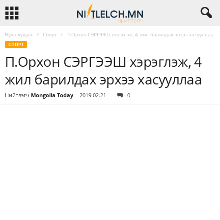
Нүүр хуудас
Спорт
П.Орхон СЭРГЭЭШ хэрэглэж, 4 жил барилдах эрхээ хасууллаа
СПОРТ
П.Орхон СЭРГЭЭШ хэрэглэж, 4
жил барилдах эрхээ хасууллаа
Нийтлэгч
Mongolia Today
-
2019.02.21
0