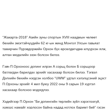
“Жакарта-2018” Азийн зуны спортын XVIII наадмын чөлөөт
бөхийн эмэгтэйчүүдийн 62 кг-ын жинд Монгол Улсын гавьяат
тамирчин Пүрэвдоржийн Орхон бүх өрсөлдөгчдөө илүүрхэн ялж,
алтан медалийн эзэн болсон билээ.
Гэвч П.Орхоноос допинг илрэн А сорьц болон Б сорьцоор
батлагдан барилдах эрхийг хасахаар болсон билээ. Тэгвэл
Дэлхийн бөхийн нэгдсэн холбоо “UWW” удтал хэлэлцсэний эцэст
П.Орхоны эрхийг 4 жил буюу 2022 оны 9 сарын 19 хүртэл
хасахаар болсноо мэдэгдлээ.
Хэдийгээр П.Орхон “Би допингийн төрлийн зүйл хэрэглээгүй,
хүмүүс намайг хорлосон байна надад нотлох баримт бий” гэсэн