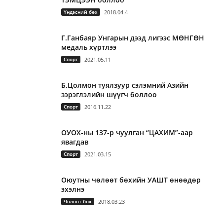
Үндэсний бөх
2018.04.4
Г.Ганбаяр Унгарын дээд лигээс МӨНГӨН
медаль хүртлээ
Спорт
2021.05.11
Б.Цолмон туялзуур сэлэмний Азийн
зэрэглэлийн шүүгч боллоо
Спорт
2016.11.22
ОУОХ-ны 137-р чуулган “ЦАХИМ”-аар
явагдав
Спорт
2021.03.15
Оюутны чөлөөт бөхийн УАШТ өнөөдөр
эхэлнэ
Чөлөөт бөх
2018.03.23