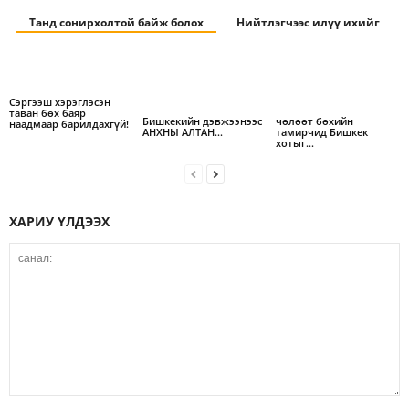
Танд сонирхолтой байж болох
Нийтлэгчээс илүү ихийг
Сэргээш хэрэглэсэн
таван бөх баяр
Бишкекийн дэвжээнээс
чөлөөт бөхийн
наадмаар барилдахгүй!
АНХНЫ АЛТАН…
тамирчид Бишкек
хотыг…
ХАРИУ ҮЛДЭЭХ