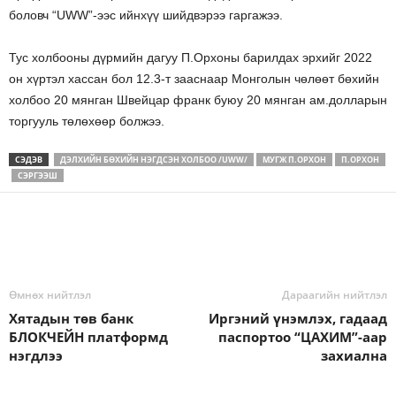
боловч “UWW”-ээс ийнхүү шийдвэрээ гаргажээ.
Тус холбооны дүрмийн дагуу П.Орхоны барилдах эрхийг 2022
он хүртэл хассан бол 12.3-т зааснаар Монголын чөлөөт бөхийн
холбоо 20 мянган Швейцар франк буюу 20 мянган ам.долларын
торгууль төлөхөөр болжээ.
СЭДЭВ
ДЭЛХИЙН БӨХИЙН НЭГДСЭН ХОЛБОО /UWW/
МУГЖ П.ОРХОН
П.ОРХОН
СЭРГЭЭШ
Өмнөх нийтлэл
Дараагийн нийтлэл
Хятадын төв банк
Иргэний үнэмлэх, гадаад
БЛОКЧЕЙН платформд
паспортоо “ЦАХИМ”-аар
нэгдлээ
захиална