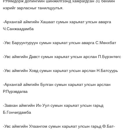
Р.Нямдорж допингийн шинжилгээнд хамрагдсан 31 бөхийн
нэрийг зарласныг танилцуулъя.
-Архангай аймгийн Хашаат сумын харьяат улсын аварга
Ч.Санжаадамба
-Увс Баруунтуруун сумын харьяат улсын аварга С.Мөнхбат
-Увс аймгийн Давст сумын харьяат улсын арслан П.Бүрэнтөгс
-Увс аймгийн Ховд сумын харьяат улсын арслан Н.Батсуурь
-Архангай аймгийн Булган сумын харьяат улсын арслан
Р.Пүрэвдагва
-Завхан аймгийн Их-Уул сумын харьяат улсын гарьд
Б.Гончигдамба
-Увс аймгийн Улаангом сумын харьяат улсын гарьд Ө.Бат-