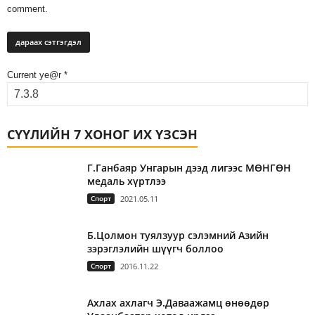
comment.
Current ye@r
*
СҮҮЛИЙН 7 ХОНОГ ИХ ҮЗСЭН
Г.Ганбаяр Унгарын дээд лигээс МӨНГӨН
медаль хүртлээ
Спорт
2021.05.11
Б.Цолмон туялзуур сэлэмний Азийн
зэрэглэлийн шүүгч боллоо
Спорт
2016.11.22
Ахлах ахлагч Э.Даваажамц өнөөдөр