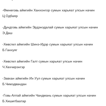
-Өмнөговь аймгийн Ханхонгор сумын харьяат улсын начин
Ц.Одбаяр
-Дундговь аймгийн Эрдэнэдалай сумын харьяат улсын начин
Э.Даш
-Хөвсгөл аймгийн Шинэ-Идэр сумын харьяат улсын начин
Б.Ганхуяг
-Хөвсгөл аймгийн Галт сумын харьяат улсын начин
Ч.Хөхчирэнгэр
-Завхан аймгийн Их-Уул сумын харьяат улсын начин
Б.Чимэдвандан
-Говь-Алтай аймгийн Чандмань сумын харьяат улсын начин
Б.Хишигбаатар