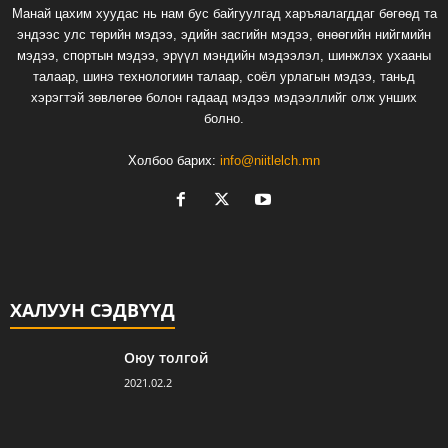
Манай цахим хуудас нь нам бус байгуулгад харъяалагддаг бөгөөд та
эндээс улс төрийн мэдээ, эдийн засгийн мэдээ, өнөөгийн нийгмийн
мэдээ, спортын мэдээ, эрүүл мэндийн мэдээлэл, шинжлэх ухааны
талаар, шинэ технологиин талаар, соёл урлагын мэдээ, таньд
хэрэгтэй зөвлөгөө болон гадаад мэдээ мэдээллийг олж унших
болно.
Холбоо барих:
info@niitlelch.mn
ХАЛУУН СЭДВҮҮД
Оюу толгой
2021.02.2