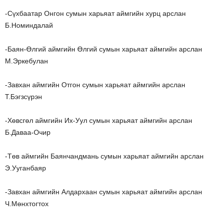
-Сүхбаатар Онгон сумын харьяат аймгийн хурц арслан
Б.Номиндалай
-Баян-Өлгий аймгийн Өлгий сумын харьяат аймгийн арслан
М.Эркебулан
-Завхан аймгийн Отгон сумын харьяат аймгийн арслан
Т.Бэгзсүрэн
-Хөвсгөл аймгийн Их-Уул сумын харьяат аймгийн арслан
Б.Даваа-Очир
-Төв аймгийн Баянчандмань сумын харьяат аймгийн арслан
Э.Ууганбаяр
-Завхан аймгийн Алдархаан сумын харьяат аймгийн арслан
Ч.Мөнхтогтох