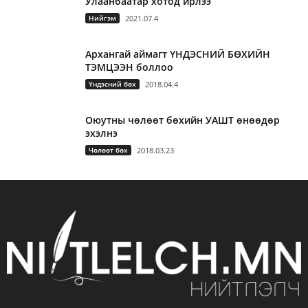
Улаанбаатар хотод ирлээ
Нийгэм
2021.07.4
Архангай аймагт ҮНДЭСНИЙ БӨХИЙН
ТЭМЦЭЭН боллоо
Үндэсний бөх
2018.04.4
Оюутны чөлөөт бөхийн УАШТ өнөөдөр
эхэлнэ
Чөлөөт бөх
2018.03.23