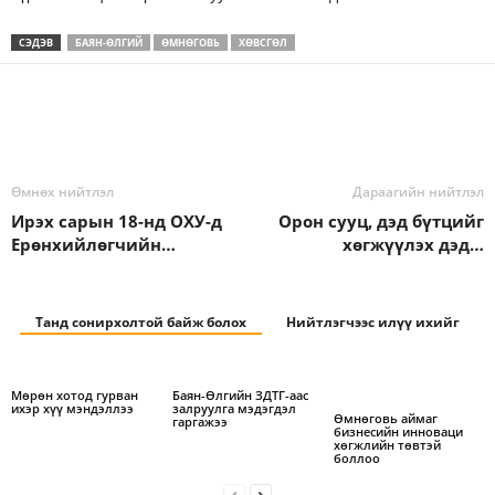
СЭДЭВ
БАЯН-ӨЛГИЙ
ӨМНӨГОВЬ
ХӨВСГӨЛ
Өмнөх нийтлэл
Дараагийн нийтлэл
Ирэх сарын 18-нд ОХУ-д
Орон сууц, дэд бүтцийг
Ерөнхийлөгчийн…
хөгжүүлэх дэд…
Танд сонирхолтой байж болох
Нийтлэгчээс илүү ихийг
Мөрөн хотод гурван
Баян-Өлгийн ЗДТГ-аас
ихэр хүү мэндэллээ
залруулга мэдэгдэл
Өмнөговь аймаг
гаргажээ
бизнесийн инноваци
хөгжлийн төвтэй
боллоо