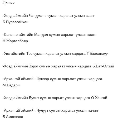
Орших
-Ховд аймгийн Чандмань сумын харьяат улсын заан
Б.Пүрэвсайхан
-Сэлэнгэ аймгийн Мандал сумын харьяат улсын заан
Н.Жаргалбаяр
-Увс аймгийн Тэс сумын харьяат улсын харцага Т.Баасанхүү
-Ховд аймгийн Зэрэг сумын харьяат улсын харцага Б.Бат-Өлзий
-Архангай аймгийн Цэнхэр сумын харьяат улсын харцага
М.Бадарч
-Ховд аймгийн Буянт сумын харьат улсын харцага О.Хангай
-Архангай аймгийн Чулуут сумын харьяат улсын начин
Б.Амарзаяа