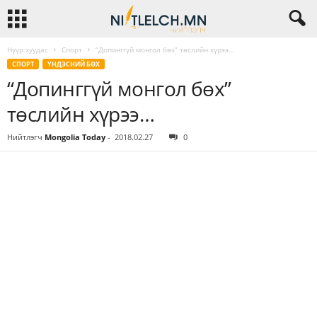
Нүүр хуудас
Спорт
“Допинггүй монгол бөх” төслийн хүрээ…
СПОРТ
ҮНДЭСНИЙ БӨХ
“Допинггүй монгол бөх”
төслийн хүрээ…
Нийтлэгч
Mongolia Today
-
2018.02.27
0