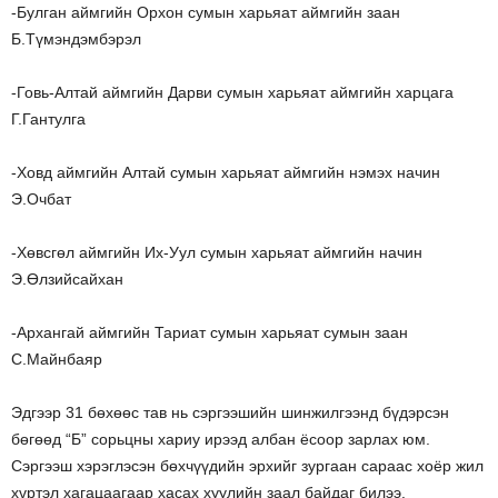
-Булган аймгийн Орхон сумын харьяат аймгийн заан
Б.Түмэндэмбэрэл
-Говь-Алтай аймгийн Дарви сумын харьяат аймгийн харцага
Г.Гантулга
-Ховд аймгийн Алтай сумын харьяат аймгийн нэмэх начин
Э.Очбат
-Хөвсгөл аймгийн Их-Уул сумын харьяат аймгийн начин
Э.Өлзийсайхан
-Архангай аймгийн Тариат сумын харьяат сумын заан
С.Майнбаяр
Эдгээр 31 бөхөөс тав нь сэргээшийн шинжилгээнд бүдэрсэн
бөгөөд “Б” сорьцны хариу ирээд албан ёсоор зарлах юм.
Сэргээш хэрэглэсэн бөхчүүдийн эрхийг зургаан сараас хоёр жил
хүртэл хагацаагаар хасах хуулийн заал байдаг билээ.