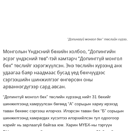
"Допинггүй монгол бөх" төслийн хүрээ..
Монголын Үндэсний бөхийн холбоо, “Допингийн
эсрэг үндэсний төв”-тэй хамтарч “Допинггүй монгол
бөх” төслийг хэрэгжүүлсэн. Энэ төслийн хүрээнд анх
удаагаа баяр наадмаас бусад үед бөхчүүдээс
сэргээшийн шинжилгээг өнгөрсөн оны
арваннэгдүгээр сард авсан.
“Допинггүй монгол бөх” төслийн хүрээнд нийт 31 бөхийг
шинжилгээнд хамруулсан бөгөөд “А” сорьцын хариу ирэхэд
таван бөхөөс сэргээш илэрчээ. Илэрсэн таван бөх “Б” сорьцын
шинжилгээнд хамрагдах хүсэлтээ илэрхийлсэн тул одоогоор
нэрийг нь зарлаагүй байгаа юм. Харин МҮБХ-ны тэргүүн