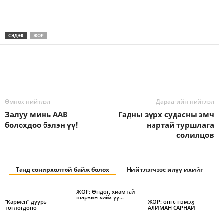
СЭДЭВ
ЖОР
Өмнөх нийтлэл
Дараагийн нийтлэл
Залуу минь ААВ
Гадны зүрх судасны эмч
болохдоо бэлэн үү!
нартай туршлага
солилцов
Танд сонирхолтой байж болох
Нийтлэгчээс илүү ихийг
ЖОР: Өндөг, хиамтай
шарвин хийх үү…
“Кармен” дуурь
ЖОР: өнгө нэмэх
тоглогдоно
АЛИМАН САРНАЙ