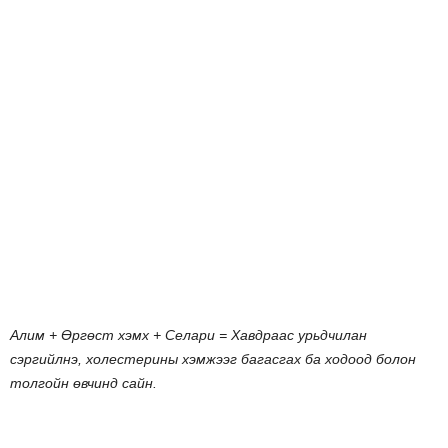
Алим
+
Өргөст
хэмх
+
Селари
=
Хавдраас
урьдчилан
сэргийлнэ
,
холестерины
хэмжээг
багасгах
ба
ходоод
болон
толгойн
өвчинд
сайн
.