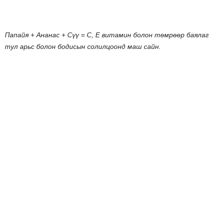
Папайя
+
Ананас
+
Сүү
=
С
,
Е
витамин
болон
төмрөөр
баялаг
тул
арьс
болон
бодисын
солилцоонд
маш
сайн
.