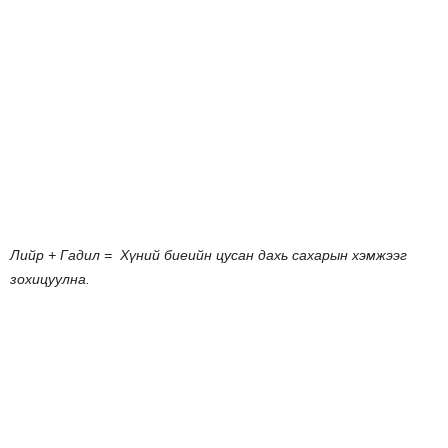
Лийр
+
Гадил
=
Хүний
биеийн
цусан
дахь
сахарын
хэмжээг
зохицуулна
.