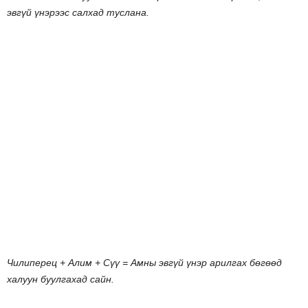
эвгүй
үнэрээс
салхад
туслана
.
Чилиперец
+
Алим
+
Сүү
=
Амны
эвгүй
үнэр
арилгах
бөгөөд
халуун
буулгахад
сайн
.