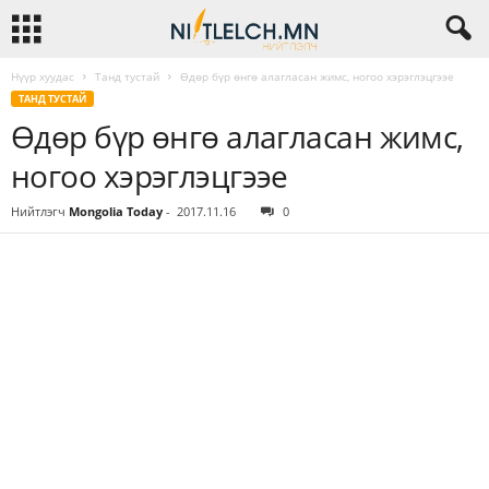
Нүүр хуудас
Танд тустай
Өдөр бүр өнгө алагласан жимс, ногоо хэрэглэцгээе
ТАНД ТУСТАЙ
Өдөр бүр өнгө алагласан жимс,
ногоо хэрэглэцгээе
Нийтлэгч
Mongolia Today
-
2017.11.16
0