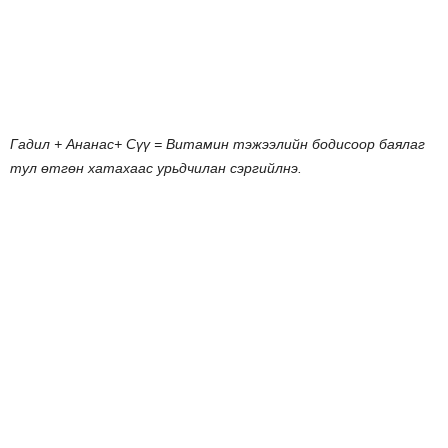
Гадил
+
Ананас
+
Сүү
=
Витамин
тэжээлийн
бодисоор
баялаг
тул
өтгөн
хатахаас
урьдчилан
сэргийлнэ
.