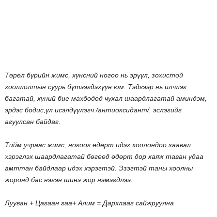
Төрөл
бүрийн
жимс
,
хүнсний
ногоо
нь
эрүүл
,
зохистой
хооллолтын
суурь
бүтээгдэхүүн
юм
.
Тэдгээр
нь
илчлэг
багатай
,
хүний
бие
махбодод
чухал
шаардлагатай
аминдэм
,
эрдэс
бодис
,
үл
исэлдүүлэгч
/
антиоксидант
/,
эслэгийг
агуулсан
байдаг
.
Тийм
учраас
жимс
,
ногоог
өдөрт
идэх
хоолондоо
заавал
хэрэглэх
шаардлагатай
бөгөөд
өдөрт
дор
хаяж
таван
удаа
амттан
байдлаар
идэх
хэрэгтэй
.
Эзэгтэй
таны
хоолны
жоронд
бас
нэгэн
шинэ
жор
нэмэгдлээ
.
Лууван
+
Цагаан
гаа
+
Алим
=
Дархлааг
сайжруулна