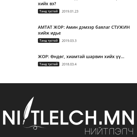
хийх вэ?
Танд тустай
2019.01.23
АМТАТ ЖОР: Амин дэмээр баялаг СТУЖИН
хийж идье
Танд тустай
2019.03.3
ЖОР: Өндөг, хиамтай шарвин хийх үү…
Танд тустай
2018.03.4