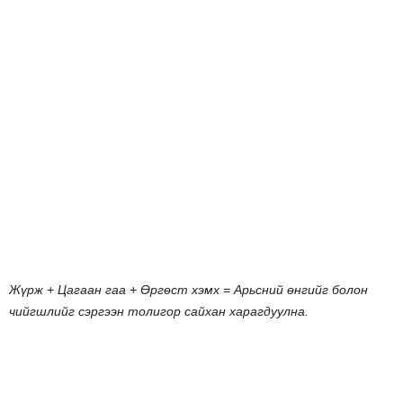
Жүрж
+
Цагаан
гаа
+
Өргөст
хэмх
=
Арьсний
өнгийг
болон
чийгшлийг
сэргээн
толигор
сайхан
харагдуулна
.