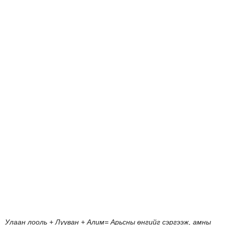
Улаан
лооль
+
Лууван
+
Алим
=
Арьсны
өнгийг
сэргээж
,
амны