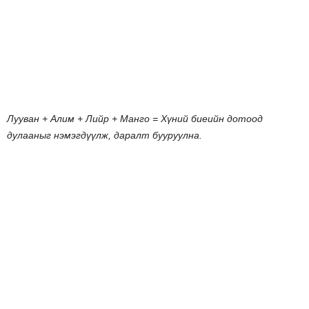
Лууван
+
Алим
+
Лийр
+
Манго
=
Хүний
биеийн
дотоод
дулааныг
нэмэгдүүлж
,
даралт
бууруулна
.