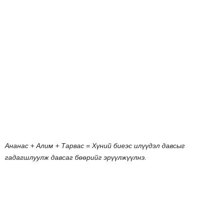
Ананас
+
Алим
+
Тарвас
=
Хүний
биеэс
илүүдэл
давсыг
гадагшлуулж
давсаг
бөөрийг
эрүүлжүүлнэ
.