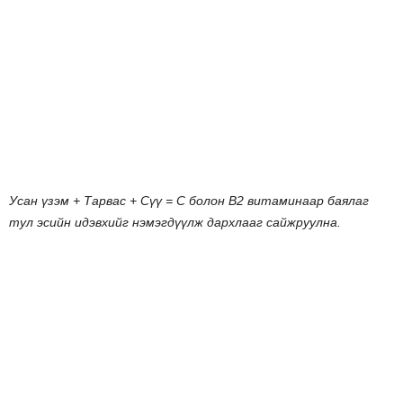
Усан
үзэм
+
Тарвас
+
Сүү
= C
болон
В
2
витаминаар
баялаг
тул
эсийн
идэвхийг
нэмэгдүүлж
дархлааг
сайжруулна
.