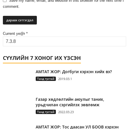
Save my name, email, and website in this browser for the next time I
comment.
Current ye@r
*
СҮҮЛИЙН 7 ХОНОГ ИХ ҮЗСЭН
АМТАТ ЖОР: Догбуги хэрхэн хийх вэ?
Танд тустай
2019.03.1
Газар хөдлөлтийн аюулыг таних,
урьдчилан сэргийлэх зөвлөмж
Танд тустай
2022.03.23
АМТАТ ЖОР: Тос даасан УЛ БООВ хэрхэн