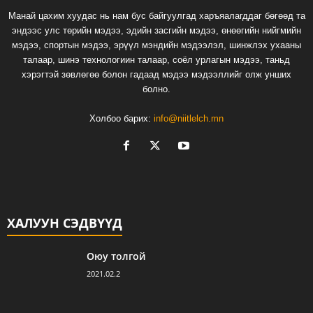
Манай цахим хуудас нь нам бус байгуулгад харъяалагддаг бөгөөд та
эндээс улс төрийн мэдээ, эдийн засгийн мэдээ, өнөөгийн нийгмийн
мэдээ, спортын мэдээ, эрүүл мэндийн мэдээлэл, шинжлэх ухааны
талаар, шинэ технологиин талаар, соёл урлагын мэдээ, таньд
хэрэгтэй зөвлөгөө болон гадаад мэдээ мэдээллийг олж унших
болно.
Холбоо барих:
info@niitlelch.mn
ХАЛУУН СЭДВҮҮД
Оюу толгой
2021.02.2