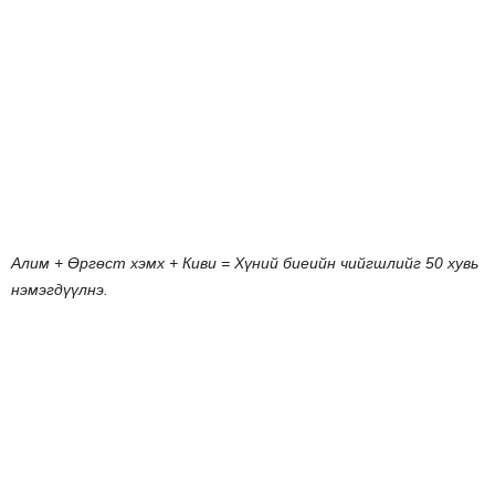
Алим
+
Өргөст
хэмх
+
Киви
=
Хүний
биеийн
чийгшлийг
50
хувь
нэмэгдүүлнэ
.