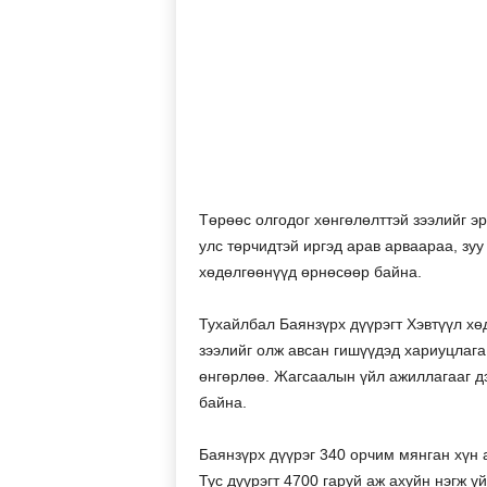
Төрөөс олгодог хөнгөлөлттэй зээлийг э
улс төрчидтэй иргэд арав арваараа, зуу
хөдөлгөөнүүд өрнөсөөр байна.
Тухайлбал Баянзүрх дүүрэгт Хэвтүүл х
зээлийг олж авсан гишүүдэд хариуцлага
өнгөрлөө. Жагсаалын үйл ажиллагааг д
байна.
Баянзүрх дүүрэг 340 орчим мянган хүн 
Тус дүүрэгт 4700 гаруй аж ахуйн нэгж ү