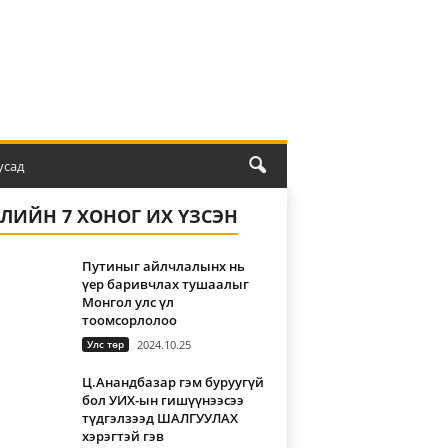
усад
ҮЛИЙН 7 ХОНОГ ИХ ҮЗСЭН
Путиныг айлчлалынх нь
үер баривчлах тушаалыг
Монгол улс үл
тоомсорлолоо
Улс төр
2024.10.25
Ц.Анандбазар гэм буруугүй
бол УИХ-ын гишүүнээсээ
түдгэлзээд ШАЛГУУЛАХ
хэрэгтэй гэв