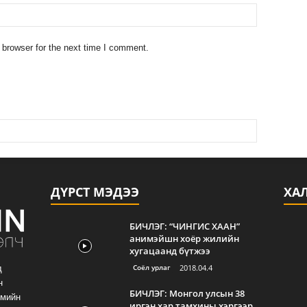
 browser for the next time I comment.
ДҮРСТ МЭДЭЭ
ХА
БИЧЛЭГ: “ЧИНГИС ХААН”
анимэйшн хоёр жилийн
хугацаанд бүтжээ
Соёл урлаг
2018.04.4
д
н
БИЧЛЭГ: Монгол улсын 38
гмийн
иргэн хар тамхины хэргээр