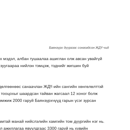
Баянзүрх дүүргээс сонгогдсон ЖДҮ-чид
рх мэдэл, албан тушаалаа ашиглан олж авсан увайгүй
 зуугаараа нийлэн тэмцэж, тэднийг жигшин буй
өдөлгөөнөөс санаачлан ЖДҮ-ийн сангийн хөнгөлөлттэй
 тооцохыг шаардсан тайван жагсаал 12 хоног болж
эмжиж 2000 гаруй Баянзүрхчүүд гарын үсэг зурсан
амтай манай нийслэлийн хамгийн том дүүргийн нэг нь.
йл ажиллагаа явуулдгаас 3300 гаруй нь хувийн