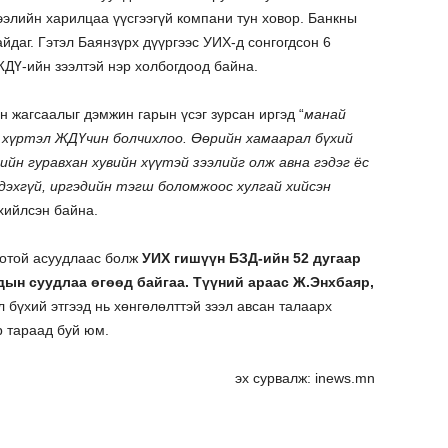
элийн харилцаа үүсгээгүй компани тун ховор. Банкны
йдаг. Гэтэл Баянзүрх дүүргээс УИХ-д сонгогдсон 6
ЖДҮ-ийн зээлтэй нэр холбогдоод байна.
н жагсаалыг дэмжин гарын үсэг зурсан иргэд “
манай
 хүртэл ЖДҮчин болчихлоо. Өөрийн хамаарал бүхий
йн гуравхан хувийн хүүтэй зээлийг олж авна гэдэг ёс
эдэхгүй, иргэдийн тэгш боломжоос хулгай хийсэн
хийлсэн байна.
отой асуудлаас болж
УИХ гишүүн БЗД-ийн 52 дугаар
дын суудлаа өгөөд байгаа. Түүний араас Ж.Энхбаяр,
 бүхий этгээд нь хөнгөлөлттэй зээл авсан талаарх
р тараад буй юм.
эх сурвалж: inews.mn