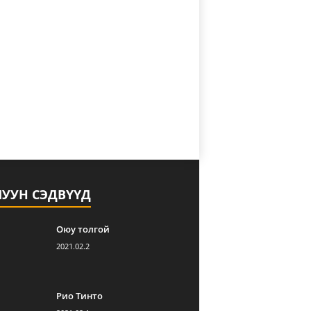
ЛУУН СЭДВҮҮД
Оюу толгой
2021.02.2
Рио Тинто