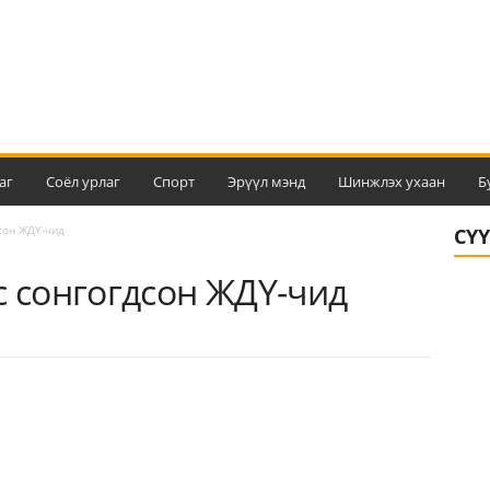
аг
Соёл урлаг
Спорт
Эрүүл мэнд
Шинжлэх ухаан
Б
дсон ЖДҮ-чид
СҮ
с сонгогдсон ЖДҮ-чид