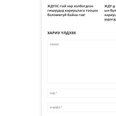
ЖДҮХС-тай нэр холбогдсон
ЖДҮ-д 
гишүүдэд хариуцлага тооцох
ын бүл
боломжгүй байна гэв!
хариу
үүрэгд
ХАРИУ ҮЛДЭЭХ