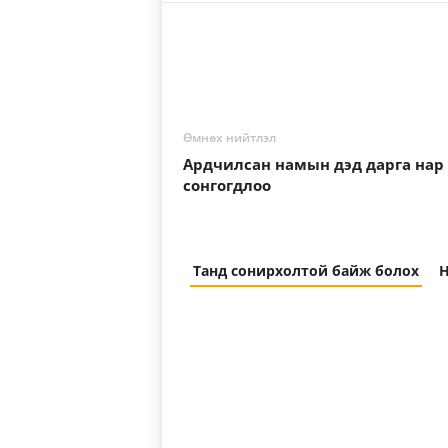
Өмнөх нийтлэл
Ардчилсан намын дэд дарга нар
сонгогдлоо
Танд сонирхолтой байж болох
Н