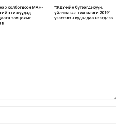
нэр холбогдсон МАН-
“ЖДҮ-ийн бүтээгдэхүүн,
гийн гишүүдэд
үйлчилгээ, технологи-2019”
цлага тооцохыг
үзэсгэлэн худалдаа нээгдлээ
эв