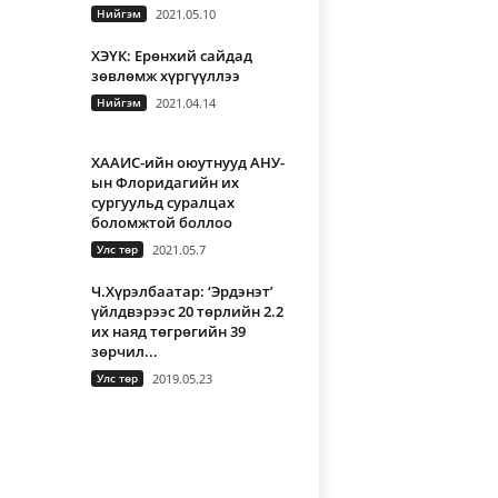
Нийгэм
2021.05.10
ХЭҮК: Ерөнхий сайдад
зөвлөмж хүргүүллээ
Нийгэм
2021.04.14
ХААИС-ийн оюутнууд АНУ-
ын Флоридагийн их
сургуульд суралцах
боломжтой боллоо
Улс төр
2021.05.7
Ч.Хүрэлбаатар: ‘Эрдэнэт’
үйлдвэрээс 20 төрлийн 2.2
их наяд төгрөгийн 39
зөрчил...
Улс төр
2019.05.23