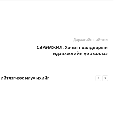
Дараагийн нийтлэл
СЭРЭМЖИЛ: Хачигт халдварын
идэвхжлийн үе эхэллээ
ийтлэгчээс илүү ихийг