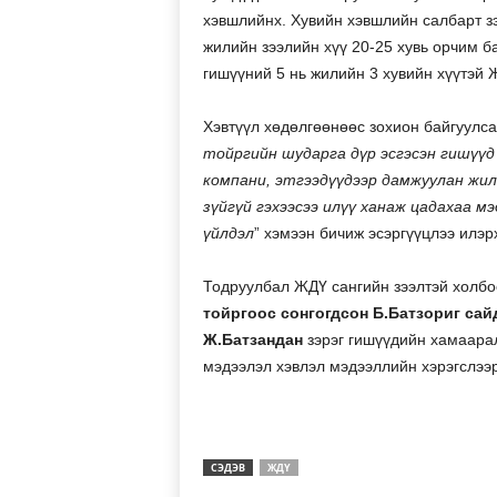
хэвшлийнх. Хувийн хэвшлийн салбарт зэ
жилийн зээлийн хүү 20-25 хувь орчим ба
гишүүний 5 нь жилийн 3 хувийн хүүтэй 
Хэвтүүл хөдөлгөөнөөс зохион байгуулса
тойргийн шударга дүр эсгэсэн гишүүд
компани, этгээдүүдээр дамжуулан жили
зүйгүй гэхээсээ илүү ханаж цадахаа м
үйлдэл
” хэмээн бичиж эсэргүүцлээ илэр
Тодруулбал ЖДҮ сангийн зээлтэй холбо
тойргоос сонгогдсон Б.Батзориг сай
Ж.Батзандан
зэрэг гишүүдийн хамаарал
мэдээлэл хэвлэл мэдээллийн хэрэгслээ
СЭДЭВ
ЖДҮ